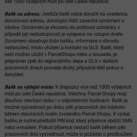
než 1000 výdejních míst po celé České republice.
Balík na adresu:
Jestliže balík nelze doručit na uvedenou
doručovací adresu, doručující řidič zanechá oznámení o
zásilce. Oznámení je vhozeno do poštovní schránky, v
případě její nedostupnosti je vylepeno na vstupní dveře.
Oznámení obsahuje číslo balíku, informace o důvodu
nedoručení, místo uložení a kontakt na GLS. Balík, který
není možno uložit v ParcelShopu nebo u souseda, je
přepraven zpět do regionálního depa a GLS v dalších
pracovních dnech provede druhý, případně třetí pokus o
doručení.
Balík na výdejní místo:
K dispozici více než 1000 výdejních
míst po celé České republice. Všechny Parcel Shopy mají
dlouhou otevírací dobu i v odpoledních hodinách. Balík je
možné vyzvednout po dobu pěti pracovních dní kdykoliv
během otevíracích hodin zvoleného Parcel Shopu. K výdejí
balíku je nutné předložit PIN kód, který příjemce obdrží SMS
nebo e-mailem. Pokud příjemce nestačí balík během pěti
pracovních dnů vyzvednout, může si požádat o prodloužení