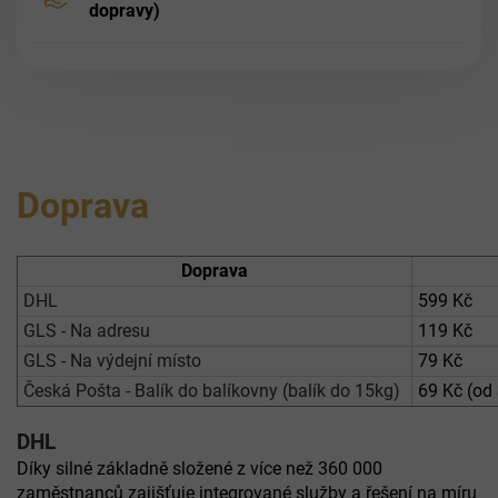
dopravy)
Doprava
Doprava
DHL
599 Kč
GLS - Na adresu
119 Kč
GLS - Na výdejní místo
79 Kč
Česká Pošta - Balík do balíkovny (balík do 15kg)
69 Kč (od
DHL
Díky silné základně složené z více než 360 000
zaměstnanců zajišťuje integrované služby a řešení na míru