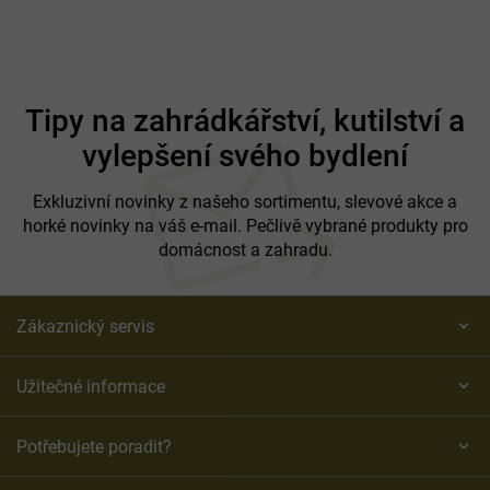
Z
á
Tipy na zahrádkářství, kutilství a
p
vylepšení svého bydlení
a
t
í
Exkluzivní novinky z našeho sortimentu, slevové akce a
horké novinky na váš e-mail. Pečlivě vybrané produkty pro
domácnost a zahradu.
Zákaznický servis
Užitečné informace
Potřebujete poradit?