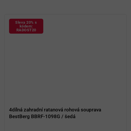
Sleva 20% s
kódem:
RADOST20
4dílná zahradní ratanová rohová souprava
BestBerg BBRF-1098G / šedá