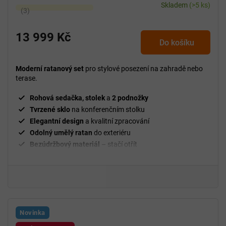
Skladem
(>5 ks)
Průměrné
hodnocení
produktu
13 999 Kč
Do košíku
je
5,0
z
Moderní ratanový set
pro stylové posezení na zahradě nebo
5
terase.
hvězdiček.
Rohová sedačka, stolek
a
2 podnožky
Tvrzené sklo
na konferenčním stolku
Elegantní design
a kvalitní zpracování
Odolný umělý ratan
do exteriéru
Bezúdržbový materiál
– stačí otřít
Nosnost 120 kg
na místo
Ideální pro venkovní použití
Novinka