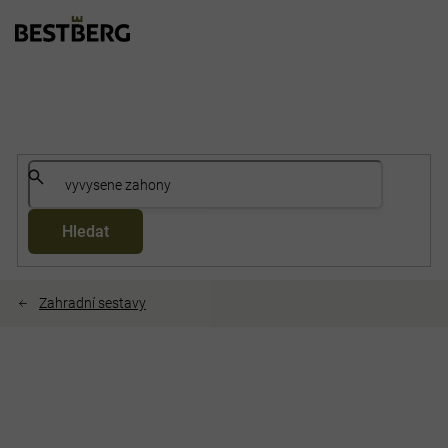
Přejít
na
obsah
Hledat
Zahradní sestavy