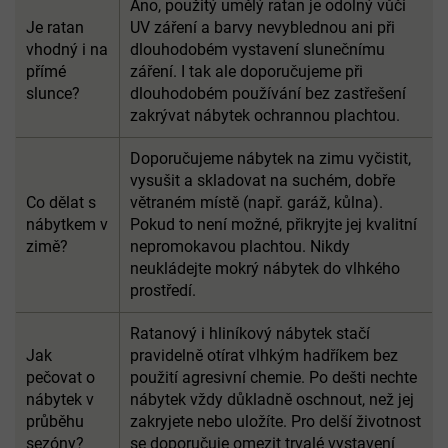
Ano, použitý umělý ratan je odolný vůči
Je ratan
UV záření a barvy nevyblednou ani při
vhodný i na
dlouhodobém vystavení slunečnímu
přímé
záření. I tak ale doporučujeme při
slunce?
dlouhodobém používání bez zastřešení
zakrývat nábytek ochrannou plachtou.
Doporučujeme nábytek na zimu vyčistit,
vysušit a skladovat na suchém, dobře
Co dělat s
větraném místě (např. garáž, kůlna).
nábytkem v
Pokud to není možné, přikryjte jej kvalitní
zimě?
nepromokavou plachtou. Nikdy
neukládejte mokrý nábytek do vlhkého
prostředí.
Ratanový i hliníkový nábytek stačí
Jak
pravidelně otírat vlhkým hadříkem bez
pečovat o
použití agresivní chemie. Po dešti nechte
nábytek v
nábytek vždy důkladně oschnout, než jej
průběhu
zakryjete nebo uložíte. Pro delší životnost
sezóny?
se doporučuje omezit trvalé vystavení