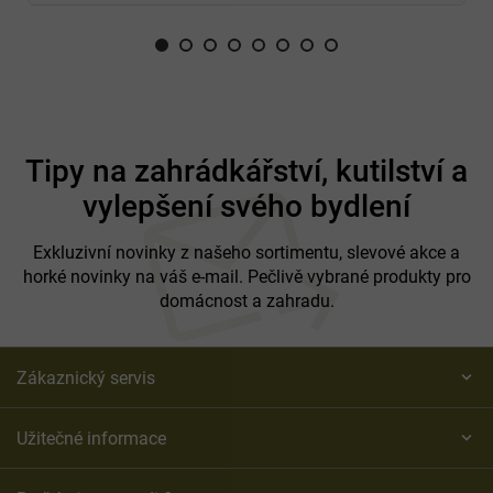
Z
á
Tipy na zahrádkářství, kutilství a
p
vylepšení svého bydlení
a
t
í
Exkluzivní novinky z našeho sortimentu, slevové akce a
horké novinky na váš e-mail. Pečlivě vybrané produkty pro
domácnost a zahradu.
Zákaznický servis
Užitečné informace