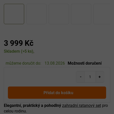
3 999 Kč
Měrná
Skladem
(>5 ks)
cena:
můžeme doručit do:
13.08.2026
Možnosti doručení
Přidat do košíku
Elegantní, praktický a pohodlný
zahradní ratanový set
pro
celou rodinu.