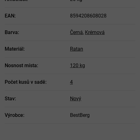
EAN
:
8594208608028
Barva
:
Černá
,
Krémová
Materiál
:
Ratan
Nosnost místa
:
120 kg
Počet kusů v sadě
:
4
Stav
:
Nový
Výrobce
:
BestBerg