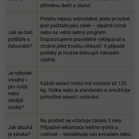
přímému dešti a slunci.
Potahy nejsou snímatelné, proto je nutné
prát polštáře jako celek – ideálně ručně
Jak se čistí
nebo na velmi šetrný program.
polštáře a
Doporučujeme pravidelně vyklepávat a
čalounění?
chránit před trvalou vlhkostí. V případě
potřeby je možné dokoupit náhradní
výplně.
Je nábytek
vhodný i
Každé sedací místo má nosnost až 120
pro vyšší
kg. Výška sedu je standardní a umožňuje
nebo
pohodlné sezení i vstávání.
silnější
osoby?
Na produkt se vztahuje záruka 3 roky.
Jak dlouhá
Případné reklamace řešíme rychle a
je záruka?
vstřícně – kontaktujte nás e-mailem nebo