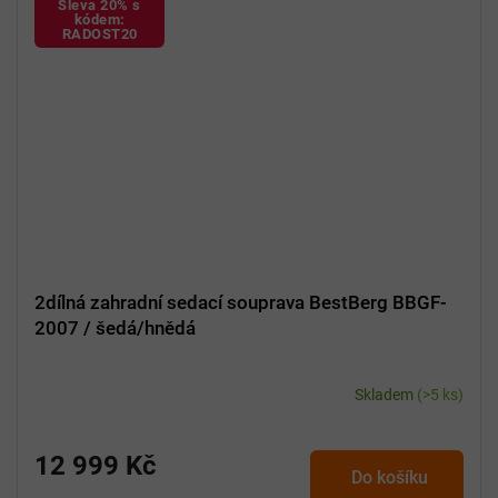
Sleva 20% s
kódem:
RADOST20
2dílná zahradní sedací souprava BestBerg BBGF-
2007 / šedá/hnědá
Skladem
(>5 ks)
12 999 Kč
Do košíku