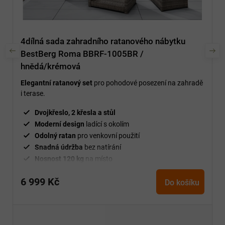
4dílná sada zahradního ratanového nábytku
BestBerg Roma BBRF-1005BR /
hnědá/krémová
Elegantní ratanový set
pro pohodové posezení na zahradě
i terase.
Dvojkřeslo, 2 křesla a stůl
Moderní design
ladící s okolím
Odolný ratan
pro venkovní použití
Snadná údržba
bez natírání
Nosnost 120 kg
na místo
Pohodlné podušky
v ceně
6 999 Kč
Ideální na terasu i zahradu
Do košíku