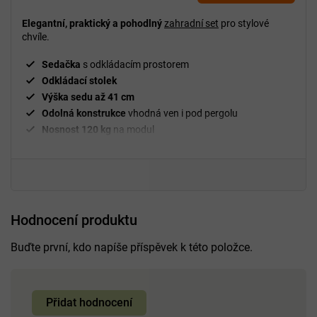
Elegantní, praktický a pohodlný
zahradní set
pro stylové
chvíle.
Sedačka
s odkládacím prostorem
Odkládací stolek
Výška sedu až 41 cm
Odolná konstrukce
vhodná ven i pod pergolu
Nosnost 120 kg
na modul
Bezúdržbový
a snadno omyvatelný
Moderní design
do každé zahrady
Hodnocení produktu
Buďte první, kdo napíše příspěvek k této položce.
Přidat hodnocení