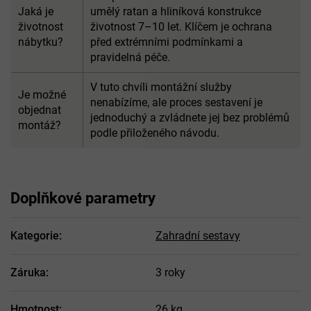
Jaká je
umělý ratan a hliníková konstrukce
životnost
životnost 7–10 let. Klíčem je ochrana
nábytku?
před extrémními podmínkami a
pravidelná péče.
V tuto chvíli montážní služby
Je možné
nenabízíme, ale proces sestavení je
objednat
jednoduchý a zvládnete jej bez problémů
montáž?
podle přiloženého návodu.
Doplňkové parametry
Kategorie
:
Zahradní sestavy
Záruka
:
3 roky
Hmotnost
:
26 kg