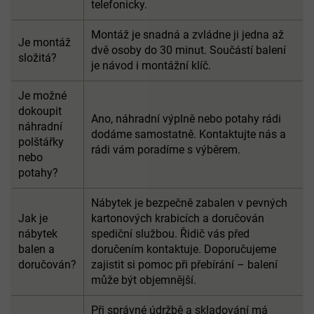
telefonicky.
Montáž je snadná a zvládne ji jedna až
Je montáž
dvě osoby do 30 minut. Součástí balení
složitá?
je návod i montážní klíč.
Je možné
dokoupit
Ano, náhradní výplně nebo potahy rádi
náhradní
dodáme samostatně. Kontaktujte nás a
polštářky
rádi vám poradíme s výběrem.
nebo
potahy?
Nábytek je bezpečně zabalen v pevných
Jak je
kartonových krabicích a doručován
nábytek
spediční službou. Řidič vás před
balen a
doručením kontaktuje. Doporučujeme
doručován?
zajistit si pomoc při přebírání – balení
může být objemnější.
Při správné údržbě a skladování má