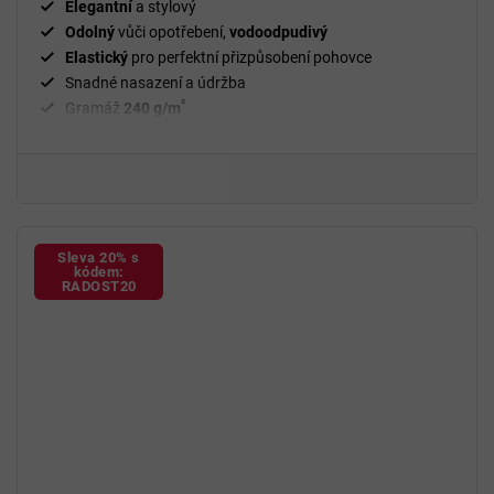
Elegantní
a stylový
Odolný
vůči opotřebení,
vodoodpudivý
Elastický
pro perfektní přizpůsobení pohovce
Snadné nasazení a údržba
²
Gramáž
240 g/m
Fixační válečky
v balení
94 % polyester a 6 % spandex
Sleva 20% s
kódem:
RADOST20