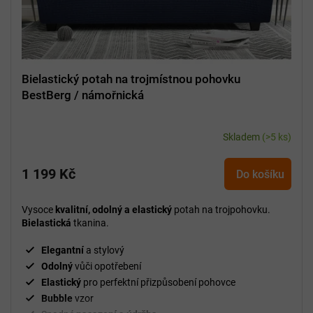
Bielastický potah na trojmístnou pohovku
BestBerg / námořnická
Skladem
(>5 ks)
1 199 Kč
Do košíku
Vysoce
kvalitní, odolný a elastický
potah na trojpohovku.
Bielastická
tkanina.
Elegantní
a stylový
Odolný
vůči opotřebení
Elastický
pro perfektní přizpůsobení pohovce
Bubble
vzor