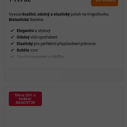
je
5,0
Vysoce
kvalitní, odolný a elastický
potah na trojpohovku.
z
Bielastická
tkanina.
5
hvězdiček.
Elegantní
a stylový
Odolný
vůči opotřebení
Elastický
pro perfektní přizpůsobení pohovce
Bubble
vzor
Snadné
nasazení a údržba
²
Gramáž
280 g/m
Fixační válečky
v balení
94 % polyester a 6 % spandex
Sleva 20% s
kódem:
RADOST20