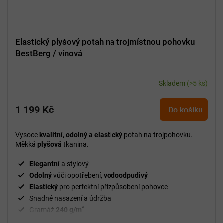
Elastický plyšový potah na trojmístnou pohovku
BestBerg / vínová
Skladem
(>5 ks)
1 199 Kč
Do košíku
Vysoce
kvalitní, odolný a elastický
potah na trojpohovku.
Měkká
plyšová
tkanina.
Elegantní
a stylový
Odolný
vůči opotřebení,
vodoodpudivý
Elastický
pro perfektní přizpůsobení pohovce
Snadné nasazení a údržba
²
Gramáž
240 g/m
Fixační válečky
v balení