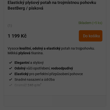
Elastický plyšový potah na trojmístnou pohovku
BestBerg / písková
Skladem
(>5 ks)
Průměrné
hodnocení
1 199 Kč
produktu
Do košíku
je
5,0
Vysoce
kvalitní, odolný a elastický
potah na trojpohovku.
z
Měkká
plyšová
tkanina.
5
hvězdiček.
Elegantní
a stylový
Odolný
vůči opotřebení,
vodoodpudivý
Elastický
pro perfektní přizpůsobení pohovce
Snadné nasazení a údržba
²
Gramáž
240 g/m
Fixační válečky
v balení
94 % polyester a 6 % spandex