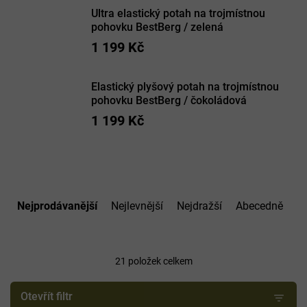
Ultra elastický potah na trojmístnou
pohovku BestBerg / zelená
1 199 Kč
Elastický plyšový potah na trojmístnou
pohovku BestBerg / čokoládová
1 199 Kč
Ř
a
Nejprodávanější
Nejlevnější
Nejdražší
Abecedně
z
e
n
í
21
položek celkem
p
r
Otevřít filtr