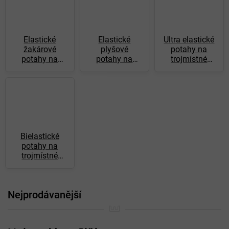
Elastické
Elastické
Ultra elastické
žakárové
plyšové
potahy na
potahy na
potahy na
trojmístné
trojmístné
trojmístné
pohovky
pohovky
pohovky
Bielastické
potahy na
trojmístné
pohovky
Nejprodávanější