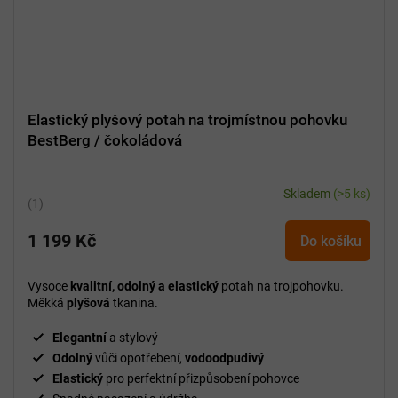
Elastický plyšový potah na trojmístnou pohovku
BestBerg / čokoládová
Skladem
(>5 ks)
Průměrné
hodnocení
1 199 Kč
produktu
Do košíku
je
5,0
Vysoce
kvalitní, odolný a elastický
potah na trojpohovku.
z
Měkká
plyšová
tkanina.
5
hvězdiček.
Elegantní
a stylový
Odolný
vůči opotřebení,
vodoodpudivý
Elastický
pro perfektní přizpůsobení pohovce