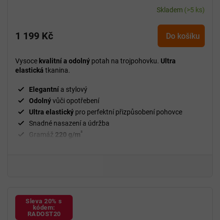
Skladem
(>5 ks)
1 199 Kč
Do košíku
Vysoce
kvalitní a odolný
potah na trojpohovku.
Ultra
elastická
tkanina.
Elegantní
a stylový
Odolný
vůči opotřebení
Ultra elastický
pro perfektní přizpůsobení pohovce
Snadné nasazení a údržba
²
Gramáž
220 g/m
Fixační válečky
v balení
94 % polyester, 6 % spandex
Sleva 20% s
kódem:
RADOST20