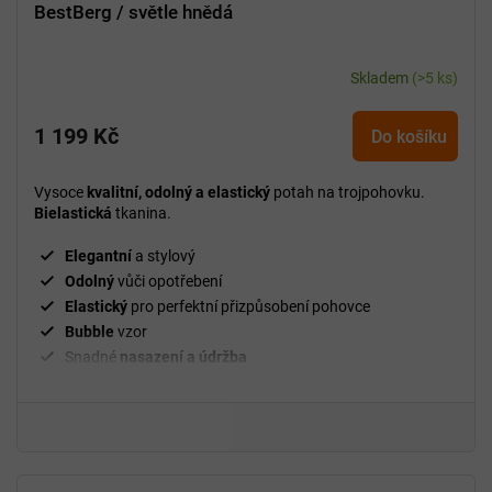
BestBerg / světle hnědá
Skladem
(>5 ks)
1 199 Kč
Do košíku
Vysoce
kvalitní, odolný a elastický
potah na trojpohovku.
Bielastická
tkanina.
Elegantní
a stylový
Odolný
vůči opotřebení
Elastický
pro perfektní přizpůsobení pohovce
Bubble
vzor
Snadné
nasazení a údržba
²
Gramáž
280 g/m
Fixační válečky
v balení
94 % polyester a 6 % spandex