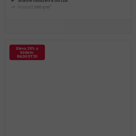
Snadné nasazení a údržba
²
Gramáž
240 g/m
Fixační válečky
v balení
94 % polyester a 6 % spandex
Sleva 20% s
kódem:
RADOST20