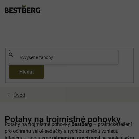
Přejít
na
obsah
Hledat
Potahy na trojmístné pohovky
Potahy na trojmístné pohovky
BestBerg
– praktické řešení
pro ochranu velké sedačky a rychlou změnu vzhledu
interiéru – spojujeme
německou preciznost
se spolehlivým