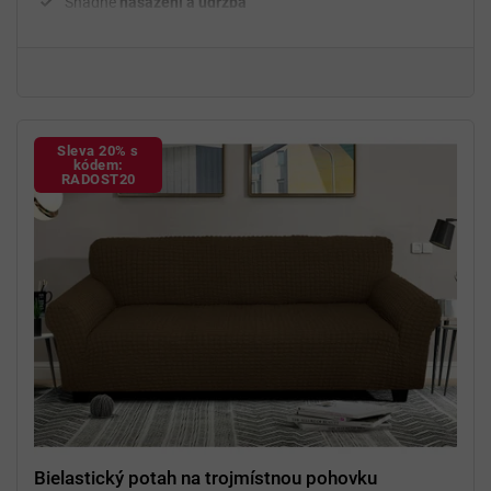
Snadné
nasazení a údržba
²
Gramáž
280 g/m
Fixační válečky
v balení
94 % polyester a 6 % spandex
Sleva 20% s
kódem:
RADOST20
Bielastický potah na trojmístnou pohovku