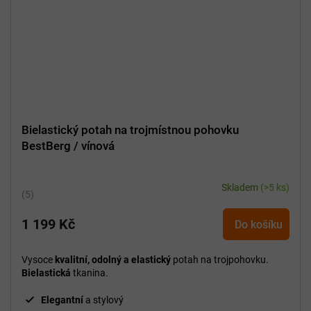
Bielastický potah na trojmístnou pohovku
BestBerg / vínová
Skladem
(>5 ks)
Průměrné
hodnocení
1 199 Kč
produktu
Do košíku
je
5,0
Vysoce
kvalitní, odolný a elastický
potah na trojpohovku.
z
Bielastická
tkanina.
5
hvězdiček.
Elegantní
a stylový