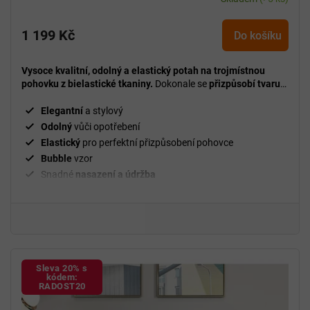
1 199 Kč
Do košíku
Vysoce kvalitní, odolný a elastický potah na trojmístnou
pohovku z bielastické tkaniny.
Dokonale se
přizpůsobí tvaru
pohovky
, chrání ji před znečištěním a opotřebením a zároveň
rychle oživí vzhled interiéru.
Elegantní
a stylový
Odolný
vůči opotřebení
Elastický
pro perfektní přizpůsobení pohovce
Bubble
vzor
Snadné
nasazení a údržba
²
Gramáž
280 g/m
Fixační válečky
v balení
94 % polyester a 6 % spandex
Sleva 20% s
kódem:
RADOST20