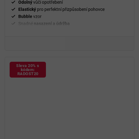
Odolný
vůči opotřebení
Elastický
pro perfektní přizpůsobení pohovce
Bubble
vzor
Snadné
nasazení a údržba
²
Gramáž
280 g/m
Fixační válečky
v balení
94 % polyester a 6 % spandex
Sleva 20% s
kódem:
RADOST20