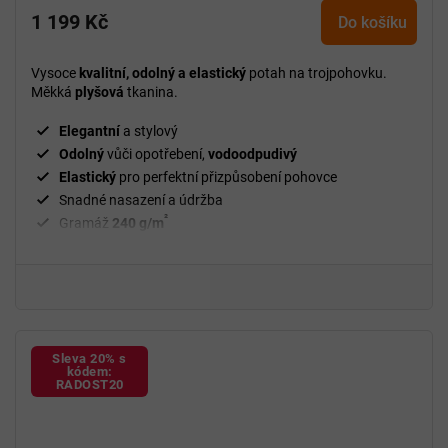
1 199 Kč
produktu
Do košíku
je
5,0
Vysoce
kvalitní, odolný a elastický
potah na trojpohovku.
z
Měkká
plyšová
tkanina.
5
hvězdiček.
Elegantní
a stylový
Odolný
vůči opotřebení,
vodoodpudivý
Elastický
pro perfektní přizpůsobení pohovce
Snadné nasazení a údržba
²
Gramáž
240 g/m
Fixační válečky
v balení
94 % polyester a 6 % spandex
Sleva 20% s
kódem:
RADOST20