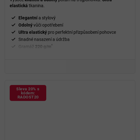
z
elastická
tkanina.
5
hvězdiček.
Elegantní
a stylový
Odolný
vůči opotřebení
Ultra elastický
pro perfektní přizpůsobení pohovce
Snadné nasazení a údržba
²
Gramáž
220 g/m
Fixační válečky
v balení
94 % polyester, 6 % spandex
Sleva 20% s
kódem:
RADOST20