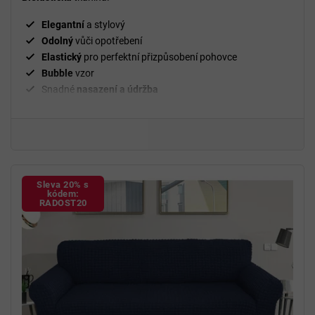
Elegantní
a stylový
Odolný
vůči opotřebení
Elastický
pro perfektní přizpůsobení pohovce
Bubble
vzor
Snadné
nasazení a údržba
²
Gramáž
280 g/m
Fixační válečky
v balení
94 % polyester a 6 % spandex
Sleva 20% s
kódem:
RADOST20