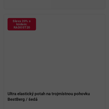
Sleva 20% s
kódem:
RADOST20
Ultra elastický potah na trojmístnou pohovku
BestBerg / šedá