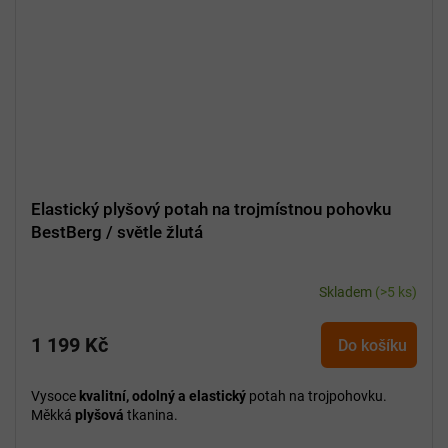
Elastický plyšový potah na trojmístnou pohovku
BestBerg / světle žlutá
Skladem
(>5 ks)
1 199 Kč
Do košíku
Vysoce
kvalitní, odolný a elastický
potah na trojpohovku.
Měkká
plyšová
tkanina.