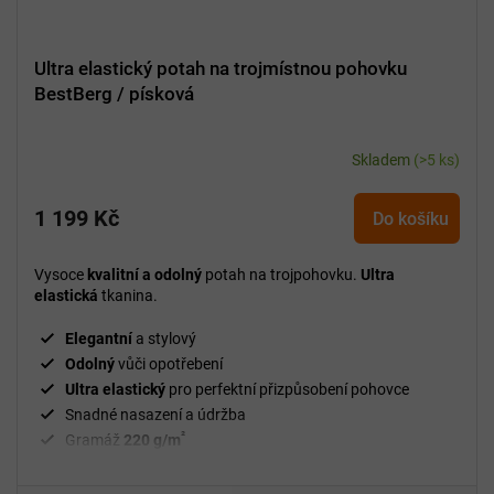
Ultra elastický potah na trojmístnou pohovku
BestBerg / písková
Skladem
(>5 ks)
1 199 Kč
Do košíku
Vysoce
kvalitní a odolný
potah na trojpohovku.
Ultra
elastická
tkanina.
Elegantní
a stylový
Odolný
vůči opotřebení
Ultra elastický
pro perfektní přizpůsobení pohovce
Snadné nasazení a údržba
²
Gramáž
220 g/m
Fixační válečky
v balení
94 % polyester, 6 % spandex