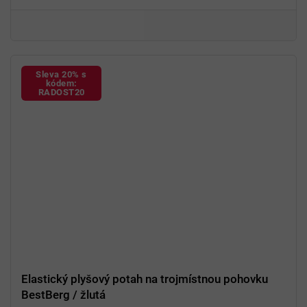
94 % polyester a 6 % spandex
Sleva 20% s
kódem:
RADOST20
Elastický plyšový potah na trojmístnou pohovku
BestBerg / žlutá