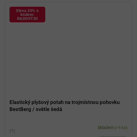
Sleva 20% s
kódem:
RADOST20
Elastický plyšový potah na trojmístnou pohovku
BestBerg / světle šedá
Skladem
(>5 ks)
Průměrné
hodnocení