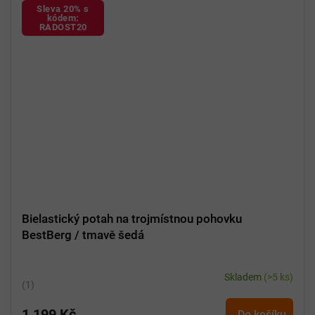
Sleva 20% s
kódem:
RADOST20
Bielastický potah na trojmístnou pohovku
BestBerg / tmavě šedá
Skladem
(>5 ks)
Průměrné
hodnocení
1 199 Kč
produktu
Do košíku