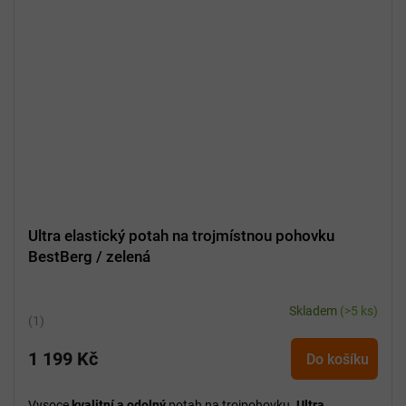
Ultra elastický potah na trojmístnou pohovku
BestBerg / zelená
Skladem
(>5 ks)
Průměrné
hodnocení
1 199 Kč
produktu
Do košíku
je
5,0
Vysoce
kvalitní a odolný
potah na trojpohovku.
Ultra