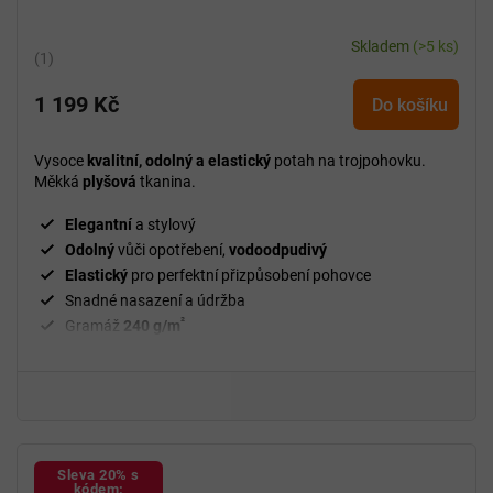
Skladem
(>5 ks)
Průměrné
hodnocení
1 199 Kč
produktu
Do košíku
je
5,0
Vysoce
kvalitní, odolný a elastický
potah na trojpohovku.
z
Měkká
plyšová
tkanina.
5
hvězdiček.
Elegantní
a stylový
Odolný
vůči opotřebení,
vodoodpudivý
Elastický
pro perfektní přizpůsobení pohovce
Snadné nasazení a údržba
²
Gramáž
240 g/m
Fixační válečky
v balení
94 % polyester a 6 % spandex
Sleva 20% s
kódem: