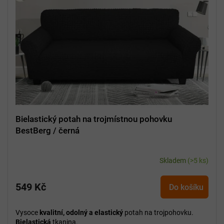
Bielastický potah na trojmístnou pohovku
BestBerg / černá
Skladem
(>5 ks)
549 Kč
Do košíku
Vysoce
kvalitní, odolný a elastický
potah na trojpohovku.
Bielastická
tkanina.