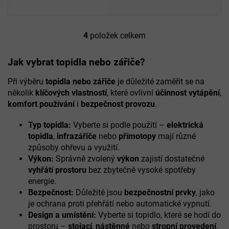
4
položek celkem
O
v
l
Jak vybrat topidla nebo zářiče?
á
d
Při výběru
topidla nebo zářiče
je důležité zaměřit se na
a
několik
klíčových vlastností
, které ovlivní
účinnost vytápění
,
c
komfort používání
i
bezpečnost provozu
.
í
p
Typ topidla:
Vyberte si podle použití –
elektrická
r
topidla
,
infrazářiče
nebo
přímotopy
mají různé
v
k
způsoby ohřevu a využití.
y
Výkon:
Správně zvolený
výkon
zajistí dostatečné
v
vyhřátí prostoru
bez zbytečně vysoké spotřeby
ý
energie.
p
Bezpečnost:
Důležité jsou
bezpečnostní prvky
, jako
i
je ochrana proti přehřátí nebo automatické vypnutí.
s
u
Design a umístění:
Vyberte si topidlo, které se hodí do
prostoru –
stojací
,
nástěnné
nebo
stropní provedení
.