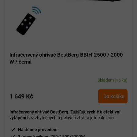
Infračervený ohřívač BestBerg BBIH-2500 / 2000
W / černá
Skladem
(>5 ks)
1 649 Kč
Do košíku
Infračervený ohřívač BestBerg.
Zajišťuje
rychlé a efektivní
vytápění
bez zbytečných tepelných ztrát a je ideální pro
venkovní i vnitřní použití v chladnějším období.
Nástěnné provedení
3 úrovně výkonu
750/1500/2000W