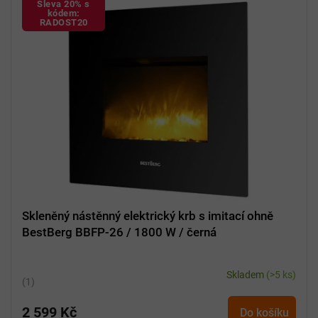
Sleva 20% s
kódem:
RADOST20
Skleněný nástěnný elektrický krb s imitací ohně
BestBerg BBFP-26 / 1800 W / černá
Skladem
(>5 ks)
Průměrné
hodnocení
2 599 Kč
produktu
Do košíku