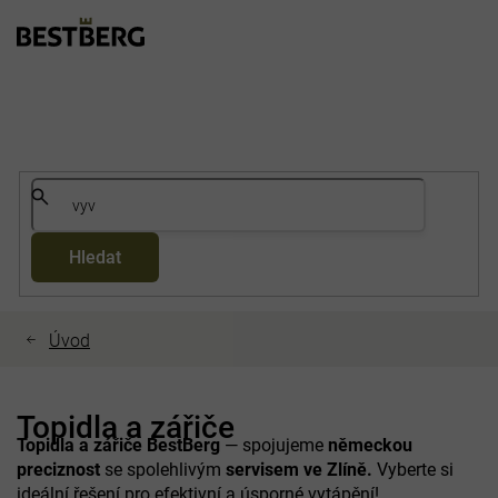
Přejít
na
obsah
Hledat
Topidla a zářiče
Topidla a zářiče BestBerg
— spojujeme
německou
preciznost
se spolehlivým
servisem ve Zlíně.
Vyberte si
ideální řešení pro efektivní a úsporné vytápění!