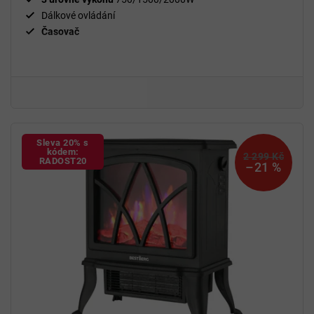
Dálkové ovládání
Časovač
Sleva 20% s
kódem:
2 299 Kč
RADOST20
–21 %