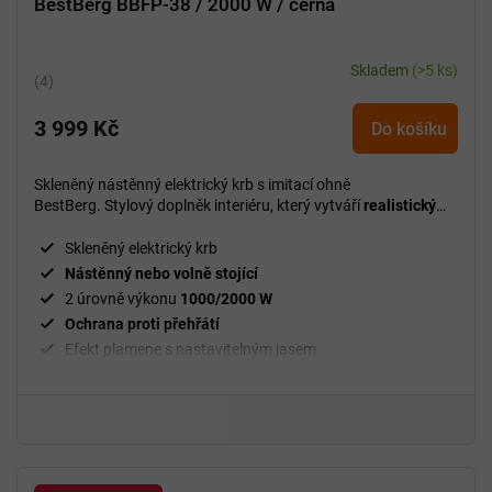
BestBerg BBFP-38 / 2000 W / černá
Skladem
(>5 ks)
Průměrné
hodnocení
3 999 Kč
produktu
Do košíku
je
5,0
Skleněný nástěnný elektrický krb s imitací ohně
z
BestBerg. Stylový doplněk interiéru, který vytváří
realistický
5
efekt plamene
a zároveň nabízí příjemné přitápění bez kouře a
složité instalace.
hvězdiček.
Skleněný elektrický krb
Nástěnný nebo volně stojící
2 úrovně výkonu
1000/2000 W
Ochrana proti přehřátí
Efekt plamene s nastavitelným jasem
38" úhlopříčka
Tvrzené sklo