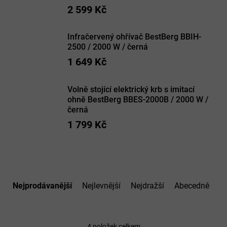
2 599 Kč
Infračervený ohřívač BestBerg BBIH-
2500 / 2000 W / černá
1 649 Kč
Volně stojící elektrický krb s imitací
ohně BestBerg BBES-2000B / 2000 W /
černá
1 799 Kč
Ř
a
Nejprodávanější
Nejlevnější
Nejdražší
Abecedně
z
e
n
4
položek celkem