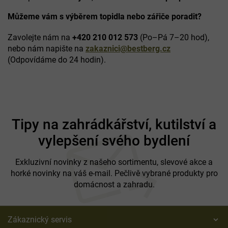
Můžeme vám s výběrem topidla nebo zářiče poradit?
Zavolejte nám na
+420 210 012 573
(Po–Pá 7–20 hod),
nebo nám napište na
zakaznici@bestberg.cz
(Odpovídáme do 24 hodin).
Z
á
Tipy na zahrádkářství, kutilství a
p
vylepšení svého bydlení
a
t
í
Exkluzivní novinky z našeho sortimentu, slevové akce a
horké novinky na váš e-mail. Pečlivě vybrané produkty pro
domácnost a zahradu.
Zákaznický servis