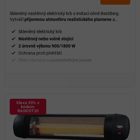
je
5,0
Skleněný nástěnný elektrický krb s imitací ohně BestBerg.
z
Vytváří
příjemnou atmosféru realistického plamene
a
5
zároveň poskytuje praktické přitápění bez nutnosti komínu či
složité instalace.
hvězdiček.
Skleněný elektrický krb
Nástěnný nebo volně stojící
2 úrovně výkonu 900/1800 W
Ochrana proti přehřátí
Efekt plamene
s nastavitelným jasem
26" úhlopříčka
Tvrzené sklo
Sleva 20% s
kódem:
RADOST20