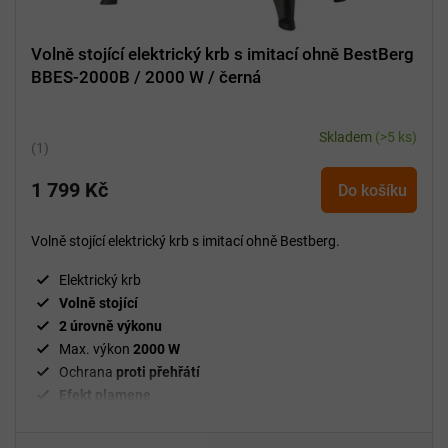
Volně stojící elektrický krb s imitací ohně BestBerg
BBES-2000B / 2000 W / černá
Skladem
(>5 ks)
Průměrné
hodnocení
1 799 Kč
produktu
Do košíku
je
5,0
Volně stojící elektrický krb s imitací ohně Bestberg.
z
5
Elektrický krb
hvězdiček.
Volně stojící
2 úrovně výkonu
Max. výkon
2000 W
Ochrana
proti přehřátí
Efekt plamene