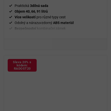
Praktická
3dílná sada
Objem 40, 66, 91 litrů
Více velikostí
pro různé typy cest
Odolný a nárazuvzdorný
ABS materiál
Bezpečnostní
kombinační zámek
Otočná kolečka s pogumováním
Sleva 20% s
kódem:
RADOST20