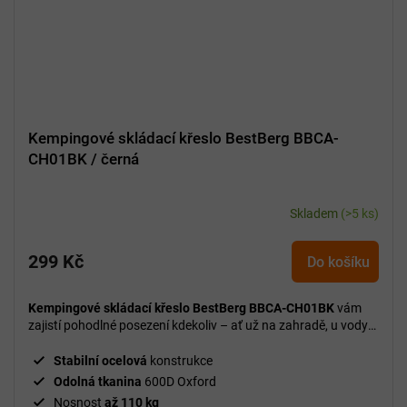
Kempingové skládací křeslo BestBerg BBCA-
CH01BK / černá
Skladem
(>5 ks)
299 Kč
Do košíku
Kempingové skládací křeslo BestBerg BBCA-CH01BK
vám
zajistí pohodlné posezení kdekoliv – ať už na zahradě, u vody
nebo na cestách.
Stabilní ocelová
konstrukce
Odolná tkanina
600D Oxford
Nosnost
až 110 kg