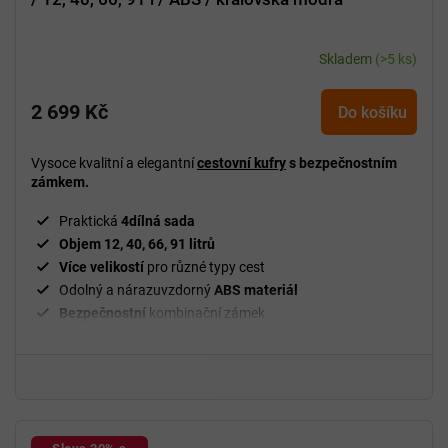
Skladem
(>5 ks)
2 699 Kč
Do košíku
Vysoce kvalitní a elegantní
cestovní kufry
s bezpečnostním
zámkem.
Praktická
4dílná sada
Objem 12, 40, 66, 91 litrů
Více velikostí
pro různé typy cest
Odolný a nárazuvzdorný
ABS materiál
Bezpečnostní
kombinační zámek
Otočná kolečka s pogumováním