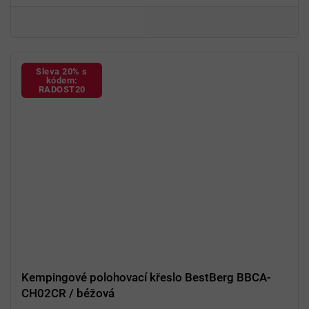
Sleva 20% s
kódem:
RADOST20
Kempingové polohovací křeslo BestBerg BBCA-
CH02CR / béžová