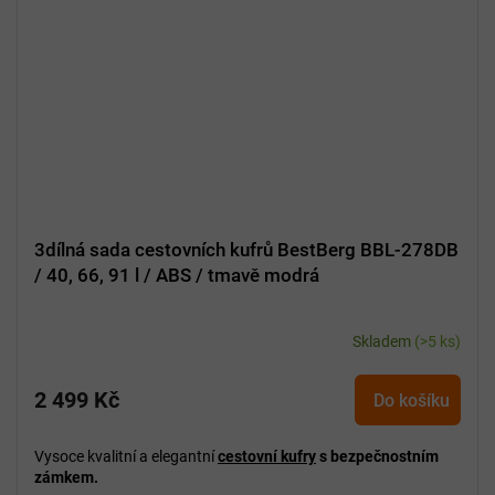
3dílná sada cestovních kufrů BestBerg BBL-278DB
/ 40, 66, 91 l / ABS / tmavě modrá
Skladem
(>5 ks)
2 499 Kč
Do košíku
Vysoce kvalitní a elegantní
cestovní kufry
s bezpečnostním
zámkem.