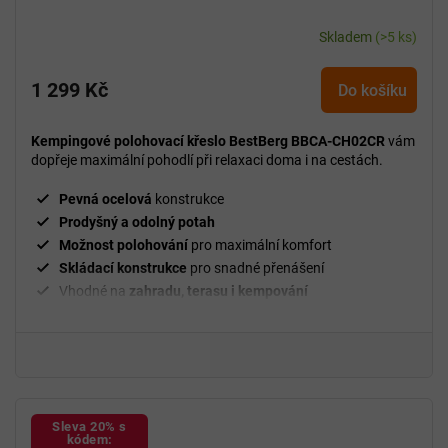
Skladem
(>5 ks)
1 299 Kč
Do košíku
Kempingové polohovací křeslo BestBerg BBCA-CH02CR
vám
dopřeje maximální pohodlí při relaxaci doma i na cestách.
Pevná ocelová
konstrukce
Prodyšný a odolný potah
Možnost polohování
pro maximální komfort
Skládací konstrukce
pro snadné přenášení
Vhodné na
zahradu, terasu i kempování
Sleva 20% s
kódem: