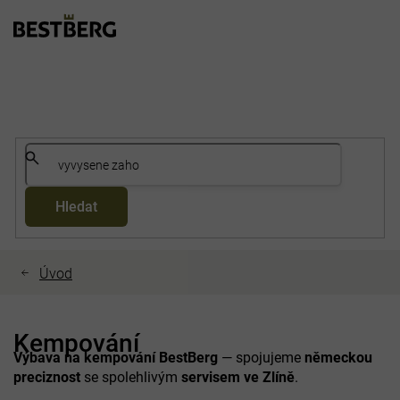
Přejít
na
obsah
Hledat
Kempování
Výbava na kempování BestBerg
— spojujeme
německou
preciznost
se spolehlivým
servisem ve Zlíně
.