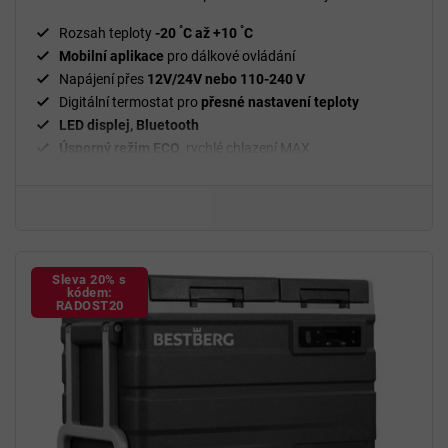
z
5
°
°
Rozsah teploty
-20
C až +10
C
hvězdiček.
Mobilní aplikace
pro dálkové ovládání
Napájení přes
12V/24V nebo 110-240 V
Digitální termostat pro
přesné nastavení teploty
LED displej, Bluetooth
Úsporný režim
ECO
, rychlé chlazení MAX
Sleva 20% s
kódem:
RADOST20