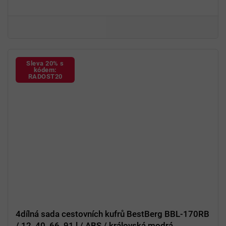
Otočná kolečka s pogumováním
Sleva 20% s
kódem:
RADOST20
4dílná sada cestovních kufrů BestBerg BBL-170RB
/ 12, 40, 66, 91 l / ABS / královská modrá