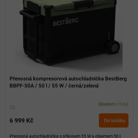
Přenosná kompresorová autochladnička BestBerg
BBPF-50A / 50 l / 55 W / černá/zelená
Skladem
(>5 ks)
Průměrné
hodnocení
6 999 Kč
produktu
Do košíku
je
5,0
Přenosná autochladnička s příkonem 55 W a objemem 50 l.