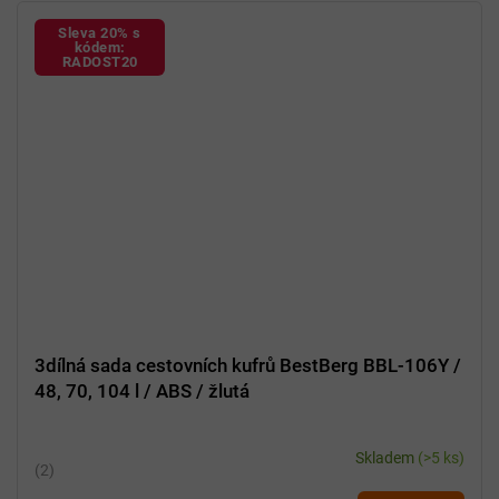
Sleva 20% s
kódem:
RADOST20
3dílná sada cestovních kufrů BestBerg BBL-106Y /
48, 70, 104 l / ABS / žlutá
Skladem
(>5 ks)
Průměrné
hodnocení