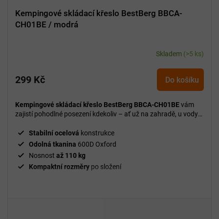
Kempingové skládací křeslo BestBerg BBCA-
CH01BE / modrá
Skladem
(>5 ks)
299 Kč
Do košíku
Kempingové skládací křeslo BestBerg BBCA-CH01BE
vám
zajistí pohodlné posezení kdekoliv – ať už na zahradě, u vody
nebo na cestách.
Stabilní ocelová
konstrukce
Odolná tkanina
600D Oxford
Nosnost
až 110 kg
Kompaktní rozměry
po složení