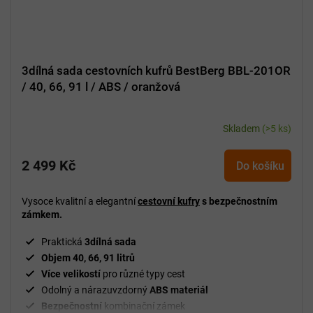
3dílná sada cestovních kufrů BestBerg BBL-201OR
/ 40, 66, 91 l / ABS / oranžová
Skladem
(>5 ks)
2 499 Kč
Do košíku
Vysoce kvalitní a elegantní
cestovní kufry
s bezpečnostním
zámkem.
Praktická
3dílná sada
Objem 40, 66, 91 litrů
Více velikostí
pro různé typy cest
Odolný a nárazuvzdorný
ABS materiál
Bezpečnostní
kombinační zámek