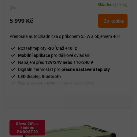
Skladem
(>5 ks)
Průměrné
hodnocení
5 999 Kč
produktu
Do košíku
je
5,0
Přenosná autochladnička s příkonem 55 W a objemem 40 l.
z
5
°
°
Rozsah teploty
-20
C až +10
C
hvězdiček.
Mobilní aplikace
pro dálkové ovládání
Napájení přes
12V/24V nebo 110-240 V
Digitální termostat pro
přesné nastavení teploty
LED displej, Bluetooth
Úsporný režim
ECO
, rychlé chlazení MAX
Sleva 20% s
kódem:
RADOST20