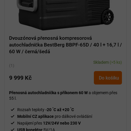
Dvouzónová přenosná kompresorová
autochladnička BestBerg BBPF-65D / 40 l + 16,7 l /
60 W / černá/šedá
Skladem
(>5 ks)
Průměrné
hodnocení
9 999 Kč
produktu
Do košíku
je
5,0
Přenosná autochladnička s příkonem 60 W
a objemem přes
z
55 l.
5
°
°
hvězdiček.
Rozsah teploty
-20
C až +20
C
Mobilní CZ aplikace
pro dálkové ovládání
Napájení přes
12V/24V nebo 230 V
USB konektor
5V/1A