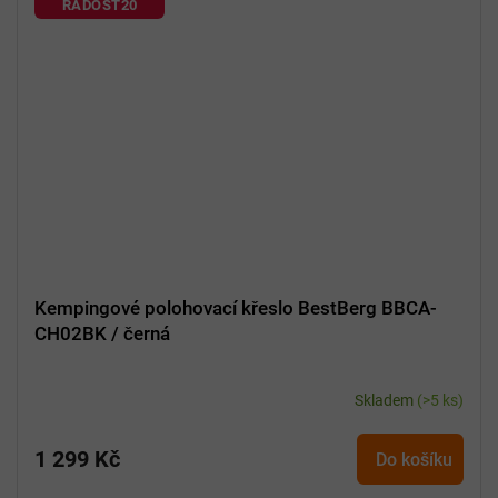
RADOST20
Kempingové polohovací křeslo BestBerg BBCA-
CH02BK / černá
Skladem
(>5 ks)
1 299 Kč
Do košíku