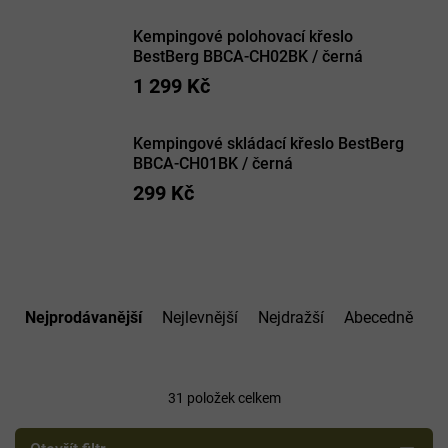
Kempingové polohovací křeslo
BestBerg BBCA-CH02BK / černá
1 299 Kč
Kempingové skládací křeslo BestBerg
BBCA-CH01BK / černá
299 Kč
Ř
a
Nejprodávanější
Nejlevnější
Nejdražší
Abecedně
z
e
n
í
31
položek celkem
p
r