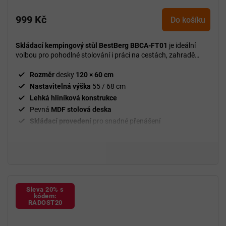
999 Kč
Do košíku
Skládací kempingový stůl BestBerg BBCA-FT01
je ideální
volbou pro pohodlné stolování i práci na cestách, zahradě
nebo v přírodě.
Rozměr
desky
120 × 60 cm
Nastavitelná výška
55 / 68 cm
Lehká hliníková konstrukce
Pevná
MDF stolová deska
Skládací provedení
pro snadné přenášení
Sleva 20% s
kódem:
RADOST20