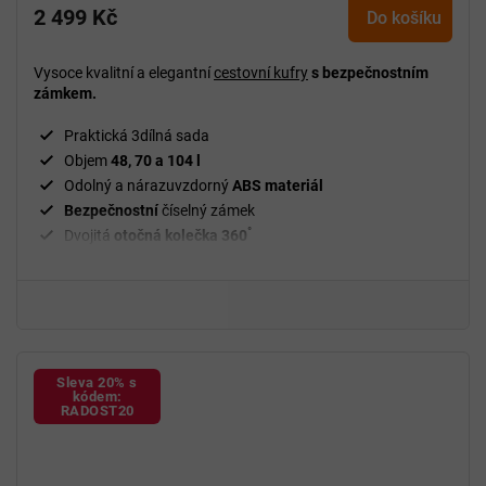
2 499 Kč
produktu
Do košíku
je
5,0
Vysoce kvalitní a elegantní
cestovní kufry
s bezpečnostním
z
zámkem.
5
hvězdiček.
Praktická 3dílná sada
Objem
48, 70 a 104 l
Odolný a nárazuvzdorný
ABS materiál
Bezpečnostní
číselný zámek
°
Dvojitá
otočná kolečka 360
Výsuvné
madlo
Snadná manipulace
s kufry
Sleva 20% s
kódem:
RADOST20