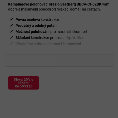
Kempingové polohovací křeslo BestBerg BBCA-CH02BK
vám
dopřeje maximální pohodlí při relaxaci doma i na cestách.
Pevná ocelová
konstrukce
Prodyšný a odolný potah
Možnost polohování
pro maximální komfort
Skládací konstrukce
pro snadné přenášení
Vhodné na
zahradu, terasu i kempování
Sleva 20% s
kódem:
RADOST20