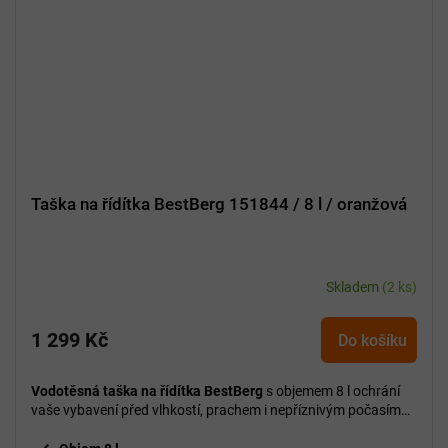
Taška na řídítka BestBerg 151844 / 8 l / oranžová
Skladem
(2 ks)
1 299 Kč
Do košíku
Vodotěsná taška na řídítka BestBerg
s objemem 8 l ochrání
vaše vybavení před vlhkostí, prachem i nepříznivým počasím
při každé jízdě.