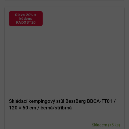
Sleva 20% s
kódem:
RADOST20
Skládací kempingový stůl BestBerg BBCA-FT01 /
120 × 60 cm / černá/stříbrná
Skladem
(>5 ks)