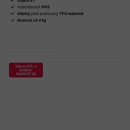
Objem 8 l
Vodotěsnost
IP65
Odolný
plně svařovaný
TPU materiál
Nosnost až 4 kg
Sleva 20% s
kódem:
RADOST20