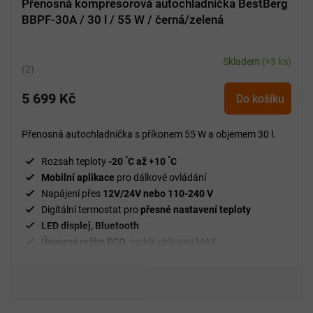
Přenosná kompresorová autochladnička BestBerg
BBPF-30A / 30 l / 55 W / černá/zelená
Skladem
(>5 ks)
Průměrné
hodnocení
5 699 Kč
produktu
Do košíku
je
5,0
Přenosná autochladnička s příkonem 55 W a objemem 30 l.
z
5
°
°
Rozsah teploty
-20
C až +10
C
hvězdiček.
Mobilní aplikace
pro dálkové ovládání
Napájení přes
12V/24V nebo 110-240 V
Digitální termostat pro
přesné nastavení teploty
LED displej, Bluetooth
Úsporný režim
ECO
, rychlé chlazení MAX