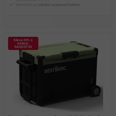
Termostat pro
přesné nastavení teploty
Digitální displej, Bluetooth
Úsporný režim
ECO
, rychlé chlazení MAX
Sleva 20% s
kódem:
RADOST20