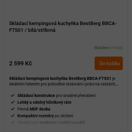
Skládací kempingová kuchyňka BestBerg BBCA-
FTS01 / bílá/stříbrná
Skladem
(>5 ks)
2 599 Kč
Do košíku
Skládací kempingová kuchyňka BestBerg BBCA-FTS01
je
ideálním řešením pro pohodlné stolování i práci na cestách,
zahradě nebo při kempování.
Skládací konstrukce
pro snadné přenášení
Lehký a odolný hliníkový rám
Pevná
MDF deska
Kompaktní rozměry
po složení
Vhodný pro
venkovní i vnitřní použití