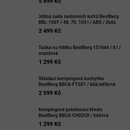
5 699 Kč
3dílná sada cestovních kufrů BestBerg
BBL-106Y / 48, 70, 104 l / ABS / žlutá
2 499 Kč
Taška na řídítka BestBerg 151844 / 8 l /
oranžová
1 299 Kč
Skládací kempingová kuchyňka
BestBerg BBCA-FTS01 / bílá/stříbrná
2 599 Kč
Kempingové polohovací křeslo
BestBerg BBCA-CH02CR / béžová
1 299 Kč