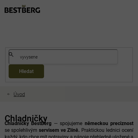
Přejít
na
obsah
Hledat
Chladničky
Chladničky
BestBerg
— spojujeme
německou preciznost
se spolehlivým
servisem ve Zlíně.
Praktickou lednici ocení
každý, kdo chce mít potraviny a nápoje přehledně uložené a