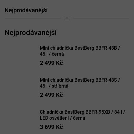
Nejprodávanější
Mini chladnička BestBerg BBFR-48B /
45 l / černá
2 499 Kč
Mini chladnička BestBerg BBFR-48S /
45 l / stříbrná
2 499 Kč
Chladnička BestBerg BBFR-95XB / 84 l /
LED osvětlení / černá
3 699 Kč