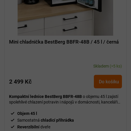
u
k
t
ů
Mini chladnička BestBerg BBFR-48B / 45 l / černá
Skladem
(>5 ks)
2 499 Kč
Do košíku
Kompaktní lednice BestBerg BBFR-48B
o objemu 45 l zajistí
spolehlivé chlazení potravin i nápojů v domácnosti, kanceláři
nebo na cestách.
Objem 45 l
Samostatná
chladicí přihrádka
Reverzibilní
dveře