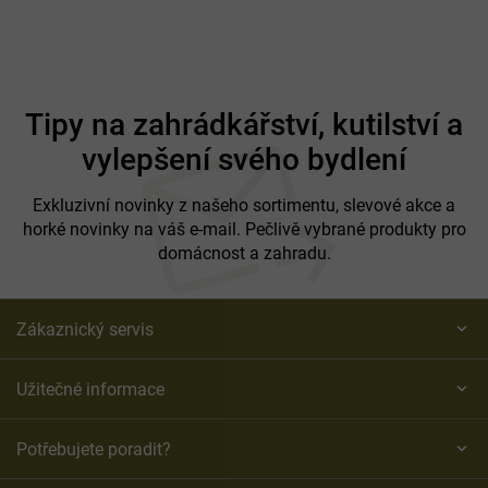
Z
á
Tipy na zahrádkářství, kutilství a
p
vylepšení svého bydlení
a
t
í
Exkluzivní novinky z našeho sortimentu, slevové akce a
horké novinky na váš e-mail. Pečlivě vybrané produkty pro
domácnost a zahradu.
Zákaznický servis
Užitečné informace
Potřebujete poradit?