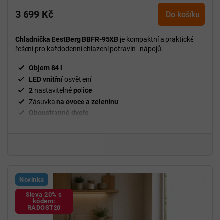
3 699 Kč
Do košíku
Chladnička BestBerg BBFR-95XB
je kompaktní a praktické
řešení pro každodenní chlazení potravin i nápojů.
Objem 84 l
LED vnitřní
osvětlení
2
nastavitelné
police
Zásuvka
na ovoce a zeleninu
Oboustranné dveře
Novinka
Sleva 20% s
kódem:
RADOST20