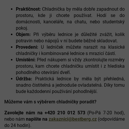
p
Praktičnost:
Chladnička by měla dobře zapadnout do
r
prostoru, kde ji chcete používat. Hodí se do
v
k
domácnosti, kanceláře, na chatu, nebo studentský
y
pokoj.
v
Objem:
Při výběru lednice je důležité zvážit, kolik
ý
potravin nebo nápojů v ní budete běžně skladovat.
p
Provedení:
U ledniček můžete narazit na klasické
i
chladničky i kombinované lednice s mrazicí částí.
s
u
Umístění:
Před nákupem si vždy zkontrolujte rozměry
prostoru, kam chcete chladničku umístit i z hlediska
pohodlného otevírání dveří.
Údržba:
Praktická lednice by měla být přehledná,
snadno čistitelná a jednoduše ovladatelná. Díky tomu
bude každodenní používání pohodlnější.
Můžeme vám s výběrem chladničky poradit?
Zavolejte nám na +420 210 012 573
(Po-Pá 7-20 hod),
nebo nám
napište na
zakaznici@bestberg.cz
(odpovídáme
do 24 hodin).