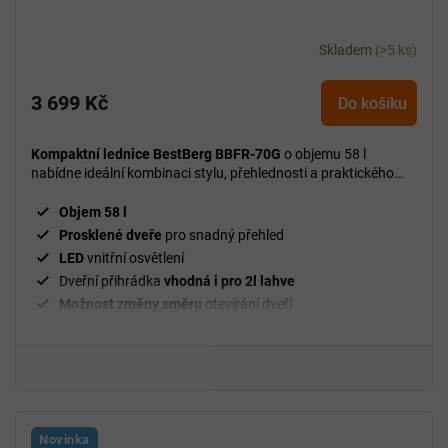
Skladem
(>5 ks)
3 699 Kč
Do košíku
Kompaktní lednice BestBerg BBFR-70G
o objemu 58 l
nabídne ideální kombinaci stylu, přehlednosti a praktického
využití v každém prostoru.
Objem 58 l
Prosklené dveře
pro snadný přehled
LED
vnitřní osvětlení
Dveřní přihrádka
vhodná i pro 2l lahve
Možnost změny směru
otevírání dveří
Novinka