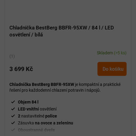
Chladnička BestBerg BBFR-95XW / 84 l / LED
osvětlení / bílá
Skladem
(>5 ks)
Průměrné
hodnocení
3 699 Kč
produktu
Do košíku
je
5,0
Chladnička BestBerg BBFR-95XW
je kompaktní a praktické
z
řešení pro každodenní chlazení potravin i nápojů.
5
hvězdiček.
Objem 84 l
LED vnitřní
osvětlení
2
nastavitelné
police
Zásuvka
na ovoce a zeleninu
Oboustranné dveře