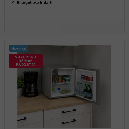
Energetická třída E
Novinka
Sleva 20% s
kódem:
RADOST20