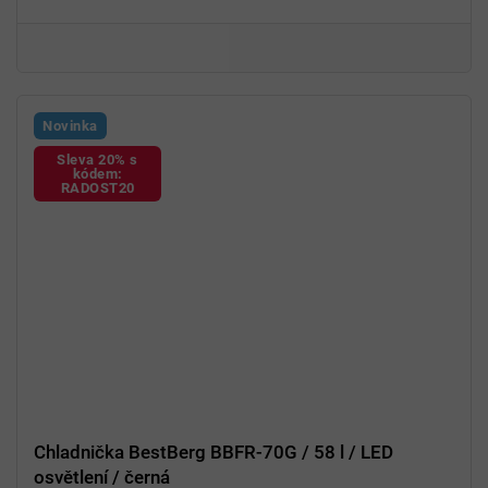
Novinka
Sleva 20% s
kódem:
RADOST20
Chladnička BestBerg BBFR-70G / 58 l / LED
osvětlení / černá