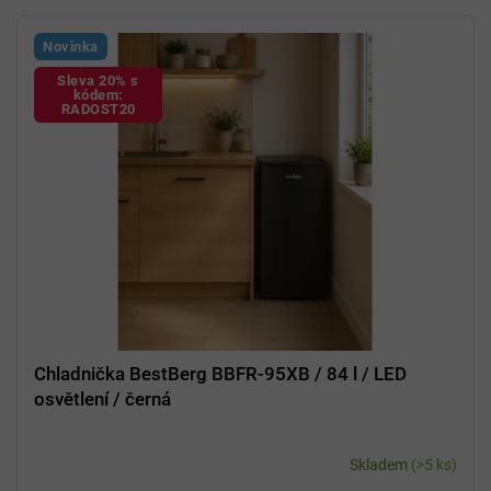
Novinka
Sleva 20% s
kódem:
RADOST20
Chladnička BestBerg BBFR-95XB / 84 l / LED
osvětlení / černá
Skladem
(>5 ks)