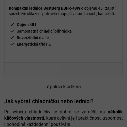
5,0
Kompaktní lednice BestBerg BBFR-48W
o objemu 45 l zajistí
z
spolehlivé chlazení potravin i nápojů v domácnosti, kanceláři
5
nebo na cestách.
hvězdiček.
Objem 45 l
Samostatná
chladicí přihrádka
Reverzibilní
dveře
Energetická třída E
7
položek celkem
O
v
l
Jak vybrat chladničku nebo lednici?
á
d
Při výběru chladničky je dobré se zaměřit na
několik
a
klíčových vlastností
, které ovlivní její praktičnost, úspornost
c
i pohodlné každodenní používání.
í