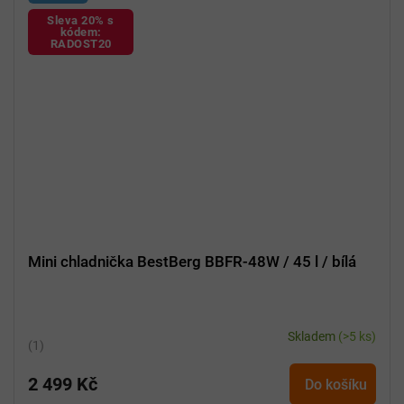
Sleva 20% s
kódem:
RADOST20
Mini chladnička BestBerg BBFR-48W / 45 l / bílá
Skladem
(>5 ks)
Průměrné
hodnocení
2 499 Kč
produktu
Do košíku
je