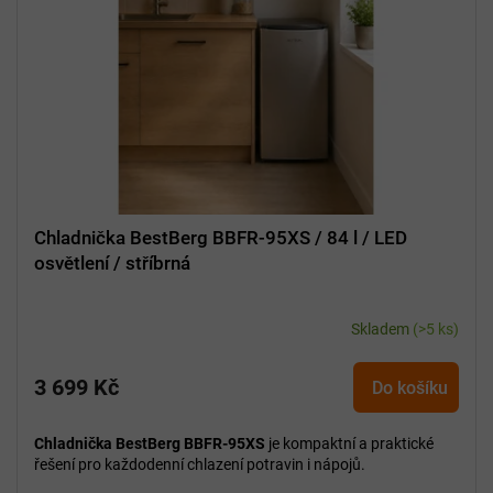
Chladnička BestBerg BBFR-95XS / 84 l / LED
osvětlení / stříbrná
Skladem
(>5 ks)
3 699 Kč
Do košíku
Chladnička BestBerg BBFR-95XS
je kompaktní a praktické
řešení pro každodenní chlazení potravin i nápojů.