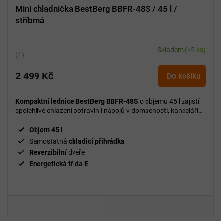
Mini chladnička BestBerg BBFR-48S / 45 l /
stříbrná
Skladem
(>5 ks)
Průměrné
hodnocení
2 499 Kč
produktu
Do košíku
je
5,0
Kompaktní lednice BestBerg BBFR-48S
o objemu 45 l zajistí
z
spolehlivé chlazení potravin i nápojů v domácnosti, kanceláři
5
nebo na cestách.
hvězdiček.
Objem 45 l
Samostatná
chladicí přihrádka
Reverzibilní
dveře
Energetická třída E