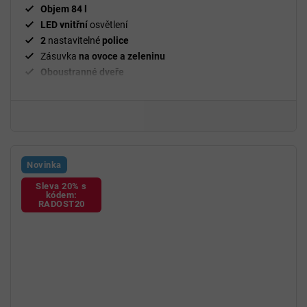
Objem 84 l
LED vnitřní
osvětlení
2
nastavitelné
police
Zásuvka
na ovoce a zeleninu
Oboustranné dveře
Novinka
Sleva 20% s
kódem:
RADOST20