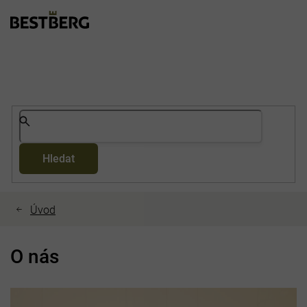
Přejít
na
obsah
Hledat
O nás