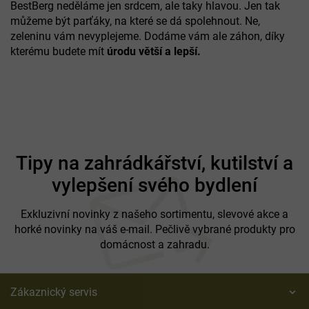
BestBerg neděláme jen srdcem, ale taky hlavou. Jen tak
můžeme být parťáky, na které se dá spolehnout. Ne,
zeleninu vám nevyplejeme. Dodáme vám ale záhon, díky
kterému budete mít
úrodu větší a lepší.
Z
á
Tipy na zahrádkářství, kutilství a
p
vylepšení svého bydlení
a
t
í
Exkluzivní novinky z našeho sortimentu, slevové akce a
horké novinky na váš e-mail. Pečlivě vybrané produkty pro
domácnost a zahradu.
Zákaznický servis