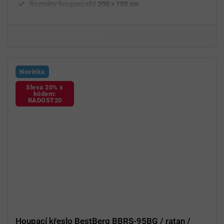
Rozměry houpací sítě
200 × 150 cm
Novinka
Sleva 20% s
kódem:
RADOST20
Houpací křeslo BestBerg BBRS-95BG / ratan /