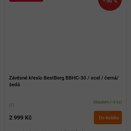
–50 %
Závěsné křeslo BestBerg BBHC-30 / ocel / černá/
šedá
Skladem
(>5 ks)
Průměrné
hodnocení
2 999 Kč
produktu
Do košíku
je
5,0