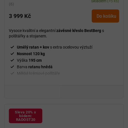
Skladem
(>5 ks)
Průměrné
hodnocení
3 999 Kč
produktu
Do košíku
je
5,0
Vysoce kvalitní a elegantní
závěsné křeslo BestBerg
s
z
polštářky a stojanem.
5
hvězdiček.
Umělý ratan + kov
s extra ocelovou výztuží
Nosnost 120 kg
Výška
195 cm
Barva
ratanu hnědá
Měkké krémové polštáře
Včetně stojanu a polštářků
Sleva 20% s
kódem:
RADOST20