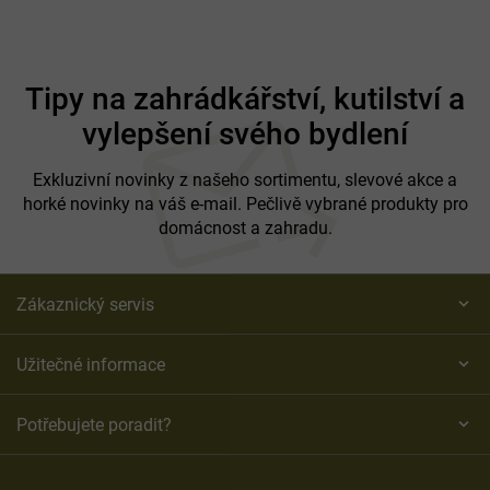
Z
á
Tipy na zahrádkářství, kutilství a
p
vylepšení svého bydlení
a
t
í
Exkluzivní novinky z našeho sortimentu, slevové akce a
horké novinky na váš e-mail. Pečlivě vybrané produkty pro
domácnost a zahradu.
Zákaznický servis
Užitečné informace
Potřebujete poradit?