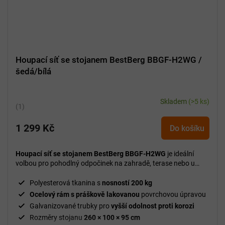
Houpací síť se stojanem BestBerg BBGF-H2WG /
šedá/bílá
Skladem
(>5 ks)
Průměrné
hodnocení
1 299 Kč
produktu
Do košíku
je
5,0
Houpací síť se stojanem BestBerg BBGF-H2WG
je ideální
z
volbou pro pohodlný odpočinek na zahradě, terase nebo u
5
bazénu bez nutnosti kotvení mezi stromy.
hvězdiček.
Polyesterová tkanina s
nosností 200 kg
Ocelový rám s práškově lakovanou
povrchovou úpravou
Galvanizované trubky pro
vyšší odolnost proti korozi
Rozměry stojanu
260 × 100 × 95 cm