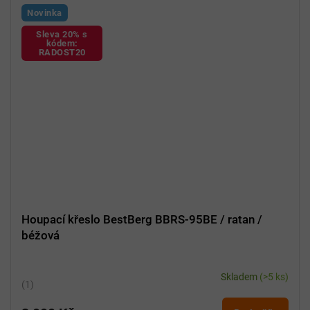
Novinka
Sleva 20% s
kódem:
RADOST20
Houpací křeslo BestBerg BBRS-95BE / ratan /
béžová
Skladem
(>5 ks)
Průměrné
hodnocení