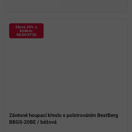
Sleva 20% s
kódem:
RADOST20
Závěsné houpací křeslo s polstrováním BestBerg
BBGS-20BE / béžová