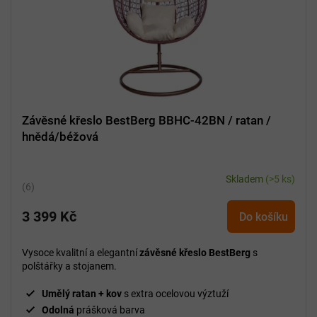
Závěsné křeslo BestBerg BBHC-42BN / ratan /
hnědá/béžová
Skladem
(>5 ks)
Průměrné
hodnocení
3 399 Kč
produktu
Do košíku
je
5,0
Vysoce kvalitní a elegantní
závěsné křeslo BestBerg
s
z
polštářky a stojanem.
5
hvězdiček.
Umělý ratan + kov
s extra ocelovou výztuží
Odolná
prášková barva