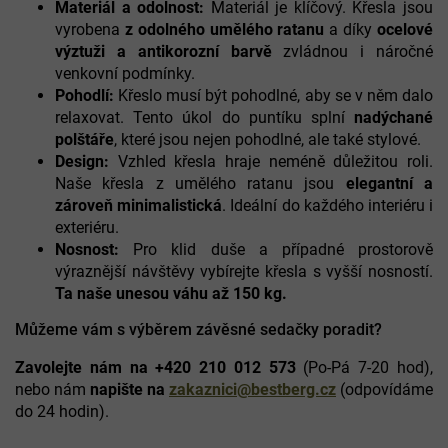
Materiál a odolnost:
Materiál je klíčový. Křesla jsou
r
vyrobena
z odolného umělého ratanu
a díky
ocelové
v
k
výztuži a antikorozní barvě
zvládnou i náročné
y
venkovní podmínky.
v
Pohodlí:
Křeslo musí být pohodlné, aby se v něm dalo
ý
relaxovat. Tento úkol do puntíku splní
nadýchané
p
polštáře
, které jsou nejen pohodlné, ale také stylové.
i
Design:
Vzhled křesla hraje neméně důležitou roli.
s
u
Naše křesla z umělého ratanu jsou
elegantní a
zároveň minimalistická
. Ideální do každého interiéru i
exteriéru.
Nosnost:
Pro klid duše a případné prostorově
výraznější návštěvy vybírejte křesla s vyšší nosností.
Ta naše unesou váhu až 150 kg.
Můžeme vám s výběrem závěsné sedačky poradit?
Zavolejte nám na +420 210 012 573
(Po-Pá 7-20 hod),
nebo nám
napište na
zakaznici@bestberg.cz
(odpovídáme
do 24 hodin).