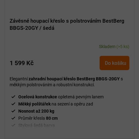
Závěsné houpací křeslo s polstrováním BestBerg
BBGS-20GY / šedá
Skladem
(>5 ks)
1 599 Kč
Do košíku
Elegantní
zahradní houpací křeslo BestBerg BBGS-20GY
s
měkkým polstrováním a robustní konstrukcí.
Ocelová konstrukce
opletená pevným lanem
Měkký polštářek
na sezení a opěru zad
Nosnost až 200 kg
Průměr křesla
80 cm
Stylová šedá barva