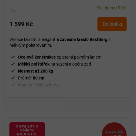
Skladem
(>5 ks)
Průměrné
hodnocení
1 599 Kč
produktu
Do košíku
je
5,0
Vysoce kvalitní a elegantní
závěsné křeslo BestBerg
s
z
měkkým polstrováním.
5
hvězdiček.
Ocelová konstrukce
opletená pevným lanem
Měkký polštářek
na sezení a opěru zad
Nosnost až 200 kg
Průměr
80 cm
Moderní béžová barva
Sleva 20% s
kódem:
5 999 Kč
RADOST20