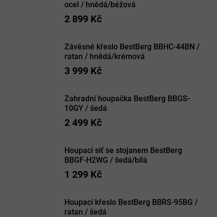
ocel / hnědá/béžová
2 899 Kč
Závěsné křeslo BestBerg BBHC-44BN /
ratan / hnědá/krémová
3 999 Kč
Zahradní houpačka BestBerg BBGS-
10GY / šedá
2 499 Kč
Houpací síť se stojanem BestBerg
BBGF-H2WG / šedá/bílá
1 299 Kč
Houpací křeslo BestBerg BBRS-95BG /
ratan / šedá