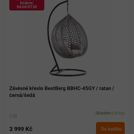
kódem:
RADOST20
Závěsné křeslo BestBerg BBHC-45GY / ratan /
černá/šedá
Skladem
(>5 ks)
Průměrné
hodnocení
3 999 Kč
produktu
Do košíku