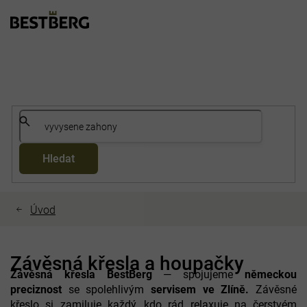
Přejít
na
obsah
Hledat
Závěsná křesla a houpačky
Závěsná křesla BestBerg
— spojujeme
německou
preciznost
se spolehlivým
servisem ve Zlíně.
Závěsné
křeslo si zamiluje každý, kdo rád relaxuje na čerstvém