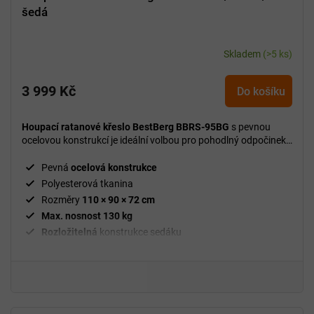
šedá
Skladem
(>5 ks)
3 999 Kč
Do košíku
Houpací ratanové křeslo BestBerg BBRS-95BG
s pevnou
ocelovou konstrukcí je ideální volbou pro pohodlný odpočinek
na zahradě či terase.
Pevná
ocelová
konstrukce
Polyesterová tkanina
Rozměry
110 × 90 × 72 cm
Max. nosnost 130 kg
Rozložitelná
konstrukce sedáku
Moderní kombinace
černého ratanu a rámu