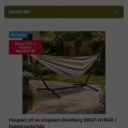
p
r
Otevřít filtr
o
d
V
u
ý
k
Novinka
p
t
Sleva 20% s
i
ů
kódem:
s
RADOST20
p
r
o
d
u
k
t
ů
Houpací síť se stojanem BestBerg BBGF-H1BGR /
hnědá/šedá/bílá