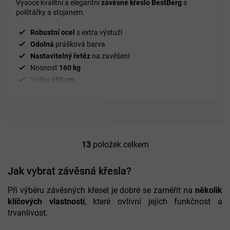
Vysoce kvalitní a elegantní
závěsné křeslo BestBerg
s
z
polštářky a stojanem.
5
hvězdiček.
Robustní ocel
s extra výstuží
Odolná
prášková barva
Nastavitelný řetěz
na zavěšení
Nosnost
160 kg
Výška
195 cm
Černá
barva
ratanu
Elegantní
šedé polštáře
Včetně stojanu a polštářků
13
položek celkem
O
v
l
Jak vybrat závěsná křesla?
á
d
Při výběru závěsných křesel je dobré se zaměřit na
několik
a
klíčových vlastností
, které ovlivní jejich funkčnost a
c
trvanlivost.
í
p