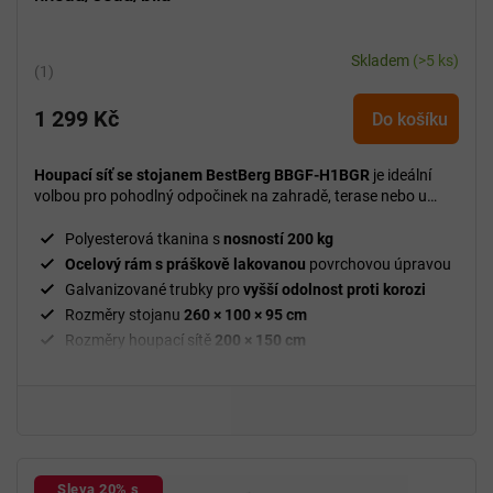
Skladem
(>5 ks)
Průměrné
hodnocení
1 299 Kč
produktu
Do košíku
je
5,0
Houpací síť se stojanem BestBerg BBGF-H1BGR
je ideální
z
volbou pro pohodlný odpočinek na zahradě, terase nebo u
5
bazénu bez nutnosti kotvení mezi stromy.
hvězdiček.
Polyesterová tkanina s
nosností 200 kg
Ocelový rám s práškově lakovanou
povrchovou úpravou
Galvanizované trubky pro
vyšší odolnost proti korozi
Rozměry stojanu
260 × 100 × 95 cm
Rozměry houpací sítě
200 × 150 cm
Sleva 20% s