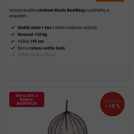
je
5,0
Vysoce kvalitní
závěsné křeslo BestBerg
s polštářky a
z
stojanem.
5
hvězdiček.
Umělý ratan + kov
s extra ocelovou výztuží
Nosnost 120 kg
Výška
195 cm
Barva
ratanu světle šedá
Měkké šedé polštáře
Včetně stojanu a polštářků
Sleva 20% s
kódem:
3 999 Kč
RADOST20
–15 %