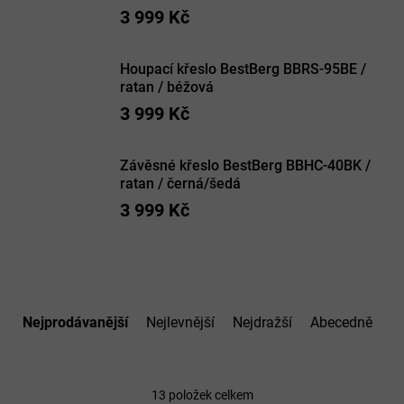
3 999 Kč
Houpací křeslo BestBerg BBRS-95BE /
ratan / béžová
3 999 Kč
Závěsné křeslo BestBerg BBHC-40BK /
ratan / černá/šedá
3 999 Kč
Ř
a
Nejprodávanější
Nejlevnější
Nejdražší
Abecedně
z
e
n
í
13
položek celkem