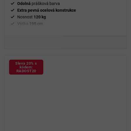
Odolná
prášková barva
Extra pevná ocelová konstrukce
Nosnost
120 kg
Výška
195 cm
Barva
ratanu černá
Měkké šedé polštářky
Včetně stojanu a polštářků
Sleva 20% s
kódem:
RADOST20