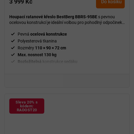
3 999 Kč
produktu
Do košíku
je
5,0
Houpací ratanové křeslo BestBerg BBRS-95BE
s pevnou
z
ocelovou konstrukcí je ideální volbou pro pohodlný odpočinek
5
na zahradě či terase.
hvězdiček.
Pevná
ocelová
konstrukce
Polyesterová tkanina
Rozměry
110 × 90 × 72 cm
Max. nosnost 130 kg
Rozložitelná
konstrukce sedáku
Moderní kombinace
béžového ratanu s černým rámem
Sleva 20% s
kódem:
RADOST20