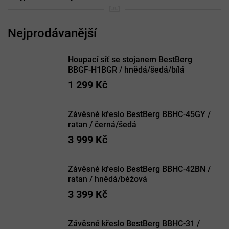
Houpací síť se stojanem BestBerg
BBGF-H1BGR / hnědá/šedá/bílá
1 299 Kč
Závěsné křeslo BestBerg BBHC-45GY /
ratan / černá/šedá
3 999 Kč
Závěsné křeslo BestBerg BBHC-42BN /
ratan / hnědá/béžová
3 399 Kč
Závěsné křeslo BestBerg BBHC-31 /