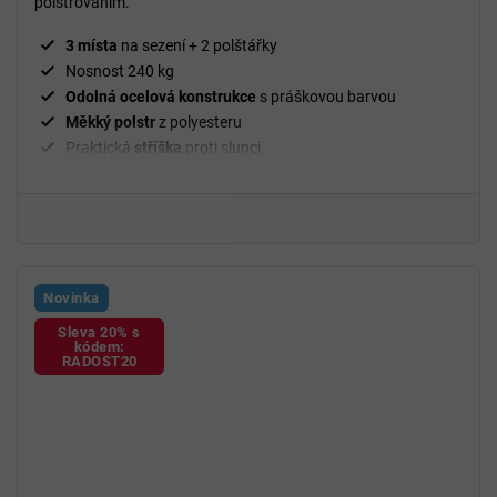
polstrováním.
3 místa
na sezení + 2 polštářky
Nosnost 240 kg
Odolná ocelová konstrukce
s práškovou barvou
Měkký polstr
z polyesteru
Praktická
stříška
proti slunci
Elegantní
šedá barva
Novinka
Sleva 20% s
kódem:
RADOST20