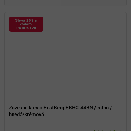
Včetně stojanu a polštářků
Sleva 20% s
kódem:
RADOST20
Závěsné křeslo BestBerg BBHC-44BN / ratan /
hnědá/krémová