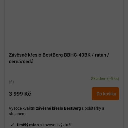
Závěsné křeslo BestBerg BBHC-40BK / ratan /
černá/šedá
Skladem
(>5 ks)
Průměrné
hodnocení
3 999 Kč
produktu
Do košíku
je
5,0
Vysoce kvalitní
závěsné křeslo BestBerg
s polštářky a
z
stojanem.
5
hvězdiček.
Umělý ratan
s kovovou výztuží