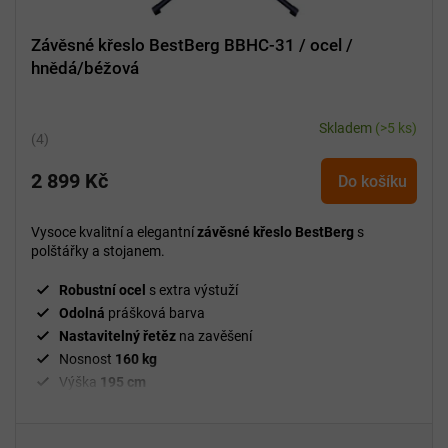
Závěsné křeslo BestBerg BBHC-31 / ocel /
hnědá/béžová
Skladem
(>5 ks)
Průměrné
hodnocení
2 899 Kč
produktu
Do košíku
je
5,0
Vysoce kvalitní a elegantní
závěsné křeslo BestBerg
s
z
polštářky a stojanem.
5
hvězdiček.
Robustní ocel
s extra výstuží
Odolná
prášková barva
Nastavitelný řetěz
na zavěšení
Nosnost
160 kg
Výška
195 cm
Hnědá barva
ratanu
Elegantní
béžové polštáře