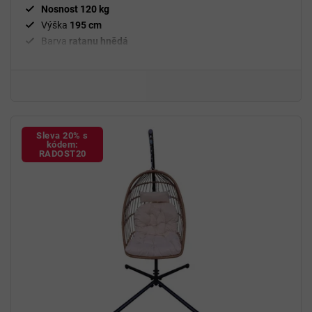
Nosnost 120 kg
Výška
195 cm
Barva
ratanu hnědá
Měkké béžové polštáře
Včetně stojanu a polštářků
Sleva 20% s
kódem:
RADOST20