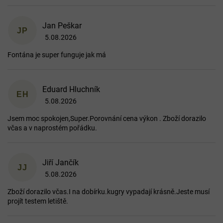
Jan Peškar
JP
5.08.2026
Hodnocení obchodu je 5 z 5 hvězdiček.
Fontána je super funguje jak má
Eduard Hluchník
EH
5.08.2026
Hodnocení obchodu je 5 z 5 hvězdiček.
Jsem moc spokojen,Super.Porovnání cena výkon . Zboží dorazilo
včas a v naprostém pořádku.
Jiří Jančík
JJ
5.08.2026
Hodnocení obchodu je 5 z 5 hvězdiček.
Zboží dorazilo včas.I na dobírku.kugry vypadají krásně.Jeste musí
projít testem letiště.