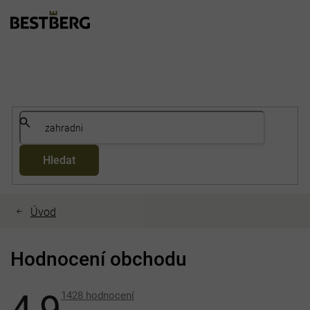
Přejít
na
obsah
Hledat
Hodnocení obchodu
1428 hodnocení
Průměrné