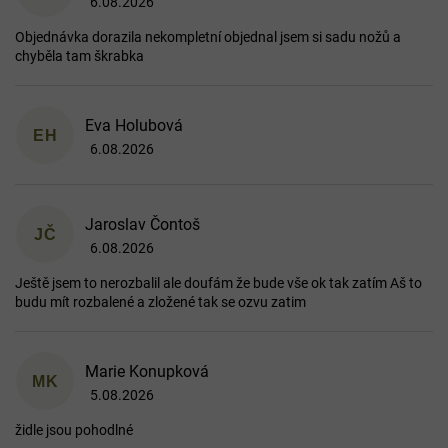
6.08.2026
Hodnocení obchodu je 1 z 5 hvězdiček.
Objednávka dorazila nekompletní objednal jsem si sadu nožů a
chyběla tam škrabka
Eva Holubová
EH
6.08.2026
Hodnocení obchodu je 5 z 5 hvězdiček.
Jaroslav Čontoš
JČ
6.08.2026
Hodnocení obchodu je 5 z 5 hvězdiček.
Ještě jsem to nerozbalil ale doufám že bude vše ok tak zatím Aš to
budu mít rozbalené a zložené tak se ozvu zatim
Marie Konupková
MK
5.08.2026
Hodnocení obchodu je 4 z 5 hvězdiček.
židle jsou pohodlné