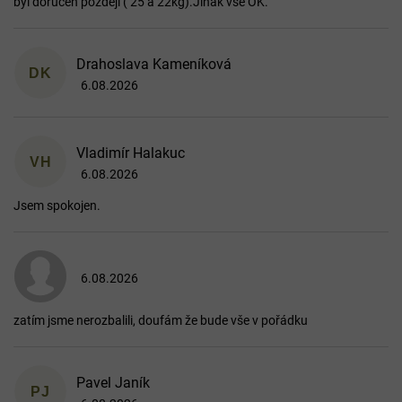
byl doručen později ( 25 a 22kg).Jinak vše OK.
e
n
í
Drahoslava Kameníková
DK
6.08.2026
Hodnocení obchodu je 5 z 5 hvězdiček.
Vladimír Halakuc
VH
6.08.2026
Hodnocení obchodu je 5 z 5 hvězdiček.
Jsem spokojen.
6.08.2026
Hodnocení obchodu je 5 z 5 hvězdiček.
zatím jsme nerozbalili, doufám že bude vše v pořádku
Pavel Janík
PJ