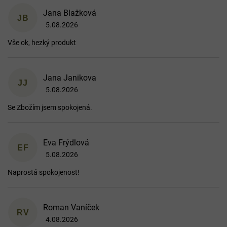
Jana Blažková
JB
5.08.2026
Hodnocení obchodu je 5 z 5 hvězdiček.
Vše ok, hezký produkt
Jana Janikova
JJ
5.08.2026
Hodnocení obchodu je 5 z 5 hvězdiček.
Se Zbožím jsem spokojená.
Eva Frýdlová
EF
5.08.2026
Hodnocení obchodu je 5 z 5 hvězdiček.
Naprostá spokojenost!
Roman Vaníček
RV
4.08.2026
Hodnocení obchodu je 5 z 5 hvězdiček.