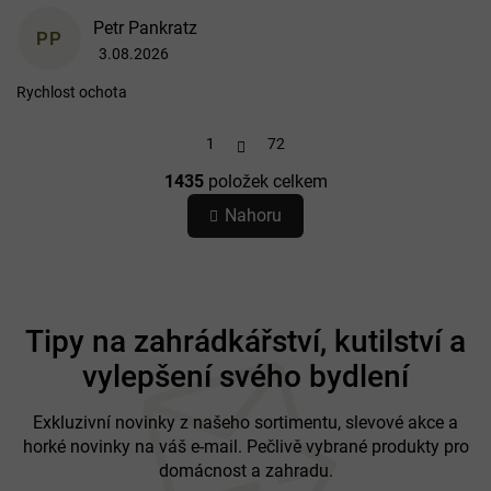
Petr Pankratz
PP
3.08.2026
Hodnocení obchodu je 5 z 5 hvězdiček.
Rychlost ochota
S
1
72
t
r
1435
položek celkem
á
O
n
v
Nahoru
k
l
o
á
v
d
á
a
Z
n
c
í
á
Tipy na zahrádkářství, kutilství a
í
p
p
vylepšení svého bydlení
a
r
t
v
k
í
Exkluzivní novinky z našeho sortimentu, slevové akce a
y
horké novinky na váš e-mail. Pečlivě vybrané produkty pro
v
domácnost a zahradu.
ý