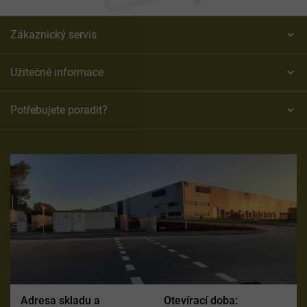
p
i
s
Zákaznický servis
u
Užitečné informace
Potřebujete poradit?
Adresa skladu a
Otevírací doba: