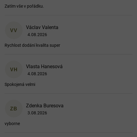
Zatím vše v pořádku.
Václav Valenta
VV
4.08.2026
Hodnocení obchodu je 5 z 5 hvězdiček.
Rychlost dodání kvalita super
Vlasta Hanesová
VH
4.08.2026
Hodnocení obchodu je 5 z 5 hvězdiček.
Spokojená velmi
Zdenka Buresova
ZB
3.08.2026
Hodnocení obchodu je 5 z 5 hvězdiček.
vyborne