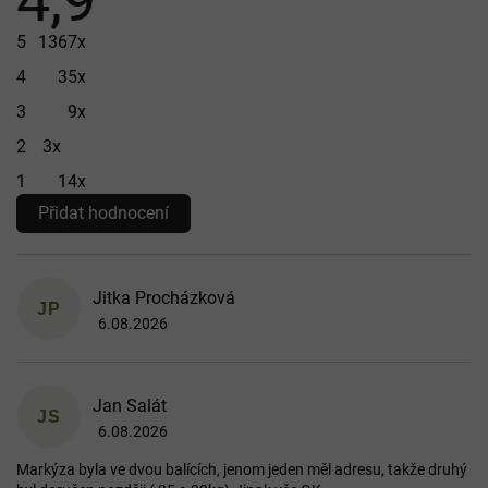
4,9
hodnocení
obchodu
5
1367x
je
4
35x
4,9
3
9x
z 5
hvězdiček.
2
3x
1
14x
Přidat hodnocení
V
ý
p
Jitka Procházková
JP
i
6.08.2026
Hodnocení obchodu je 5 z 5 hvězdiček.
s
h
o
Jan Salát
d
JS
6.08.2026
n
Hodnocení obchodu je 4 z 5 hvězdiček.
o
Markýza byla ve dvou balících, jenom jeden měl adresu, takže druhý
c