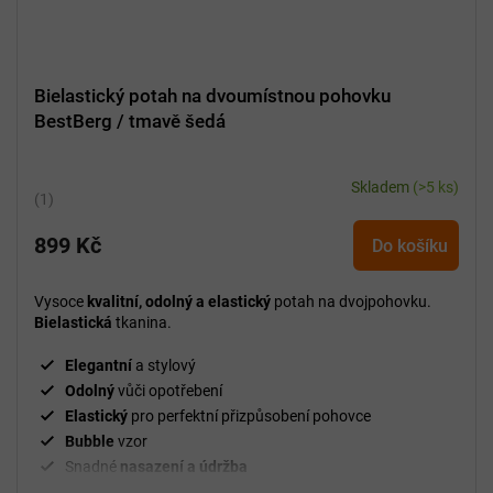
Bielastický potah na dvoumístnou pohovku
BestBerg / tmavě šedá
Skladem
(>5 ks)
Průměrné
hodnocení
899 Kč
produktu
Do košíku
je
5,0
Vysoce
kvalitní, odolný a elastický
potah na dvojpohovku.
z
Bielastická
tkanina.
5
hvězdiček.
Elegantní
a stylový
Odolný
vůči opotřebení
Elastický
pro perfektní přizpůsobení pohovce
Bubble
vzor
Snadné
nasazení a údržba
²
Gramáž
280 g/m