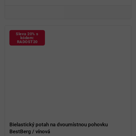
Fixační válečky
v balení
94 % polyester a 6 % spandex
Sleva 20% s
kódem:
RADOST20
Bielastický potah na dvoumístnou pohovku
BestBerg / vínová