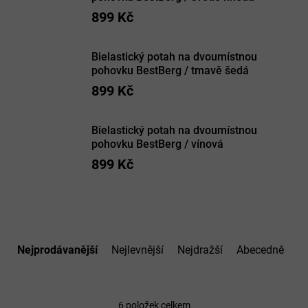
899 Kč
Bielastický potah na dvoumístnou
pohovku BestBerg / tmavě šedá
899 Kč
Bielastický potah na dvoumístnou
pohovku BestBerg / vínová
899 Kč
Ř
a
Nejprodávanější
Nejlevnější
Nejdražší
Abecedně
z
e
n
í
6
položek celkem