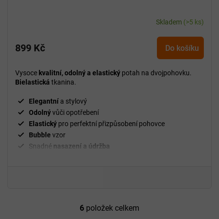
Skladem
(>5 ks)
899 Kč
Do košíku
Vysoce
kvalitní, odolný a elastický
potah na dvojpohovku.
Bielastická
tkanina.
Elegantní
a stylový
Odolný
vůči opotřebení
Elastický
pro perfektní přizpůsobení pohovce
Bubble
vzor
Snadné
nasazení a údržba
²
Gramáž
280 g/m
Fixační válečky
v balení
94 % polyester a 6 % spandex
6
položek celkem
O