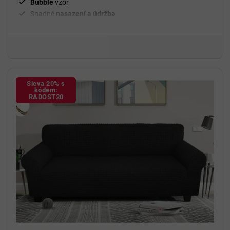
Bubble
vzor
Snadné
nasazení a údržba
²
Gramáž
280 g/m
Fixační válečky
v balení
94 % polyester a 6 % spandex
Sleva 20% s
kódem:
RADOST20