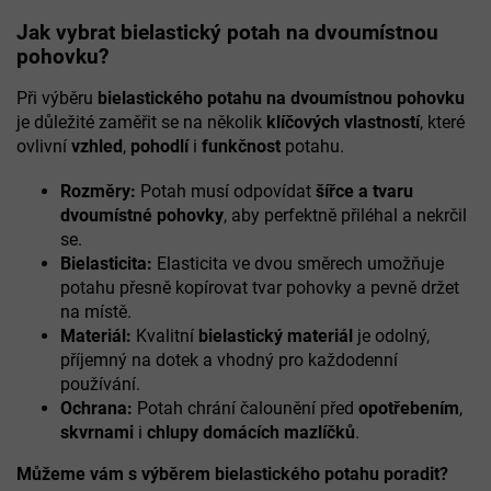
v
l
Jak vybrat bielastický potah na dvoumístnou
á
pohovku?
d
a
Při výběru
bielastického potahu na dvoumístnou pohovku
c
je důležité zaměřit se na několik
klíčových vlastností
, které
í
ovlivní
vzhled
,
pohodlí
i
funkčnost
potahu.
p
r
Rozměry:
Potah musí odpovídat
šířce a tvaru
v
k
dvoumístné pohovky
, aby perfektně přiléhal a nekrčil
y
se.
v
Bielasticita:
Elasticita ve dvou směrech umožňuje
ý
potahu přesně kopírovat tvar pohovky a pevně držet
p
na místě.
i
Materiál:
Kvalitní
bielastický materiál
je odolný,
s
u
příjemný na dotek a vhodný pro každodenní
používání.
Ochrana:
Potah chrání čalounění před
opotřebením
,
skvrnami
i
chlupy domácích mazlíčků
.
Můžeme vám s výběrem bielastického potahu poradit?