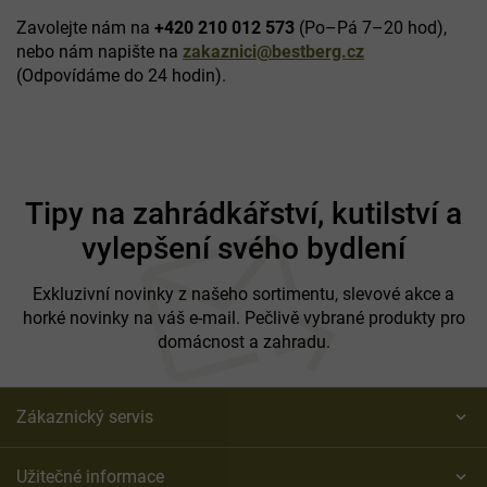
Zavolejte nám na
+420 210 012 573
(Po–Pá 7–20 hod),
nebo nám napište na
zakaznici@bestberg.cz
(Odpovídáme do 24 hodin).
Z
á
Tipy na zahrádkářství, kutilství a
p
vylepšení svého bydlení
a
t
í
Exkluzivní novinky z našeho sortimentu, slevové akce a
horké novinky na váš e-mail. Pečlivě vybrané produkty pro
domácnost a zahradu.
Zákaznický servis
Užitečné informace