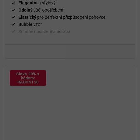
Elegantní
a stylový
Odolný
vůči opotřebení
Elastický
pro perfektní přizpůsobení pohovce
Bubble
vzor
Snadné
nasazení a údržba
²
Gramáž
280 g/m
Fixační válečky
v balení
94 % polyester a 6 % spandex
Sleva 20% s
kódem:
RADOST20