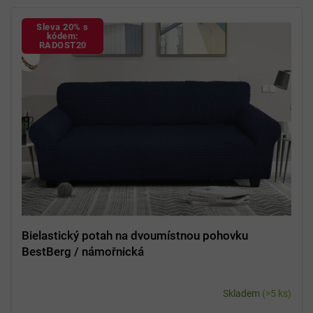
Sleva 20% s
kódem:
RADOST20
Bielastický potah na dvoumístnou pohovku
BestBerg / námořnická
Skladem
(>5 ks)