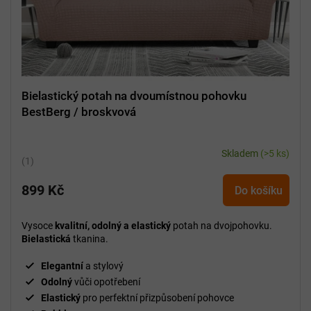
u
k
t
ů
Bielastický potah na dvoumístnou pohovku
BestBerg / broskvová
Skladem
(>5 ks)
Průměrné
hodnocení
899 Kč
produktu
Do košíku
je
5,0
Vysoce
kvalitní, odolný a elastický
potah na dvojpohovku.
z
Bielastická
tkanina.
5
hvězdiček.
Elegantní
a stylový
Odolný
vůči opotřebení
Elastický
pro perfektní přizpůsobení pohovce