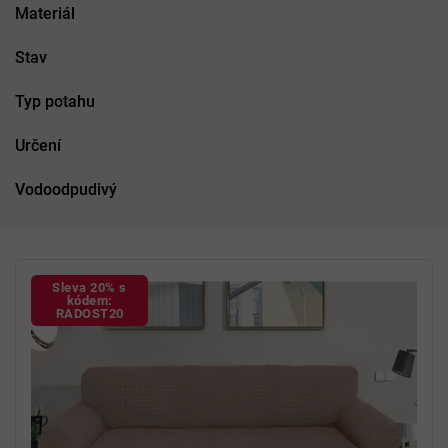
Materiál
Stav
Typ potahu
Určení
Vodoodpudivý
V
ý
Sleva 20% s
p
kódem:
RADOST20
i
s
p
r
o
d