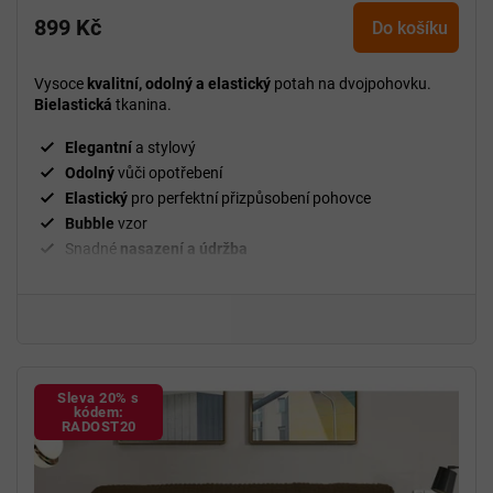
899 Kč
Do košíku
Vysoce
kvalitní, odolný a elastický
potah na dvojpohovku.
Bielastická
tkanina.
Elegantní
a stylový
Odolný
vůči opotřebení
Elastický
pro perfektní přizpůsobení pohovce
Bubble
vzor
Snadné
nasazení a údržba
²
Gramáž
280 g/m
Fixační válečky
v balení
94 % polyester a 6 % spandex
Sleva 20% s
kódem:
RADOST20