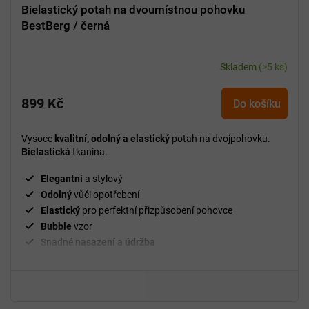
Bielastický potah na dvoumístnou pohovku
BestBerg / černá
Skladem
(>5 ks)
899 Kč
Do košíku
Vysoce
kvalitní, odolný a elastický
potah na dvojpohovku.
Bielastická
tkanina.
Elegantní
a stylový
Odolný
vůči opotřebení
Elastický
pro perfektní přizpůsobení pohovce
Bubble
vzor
Snadné
nasazení a údržba
²
Gramáž
280 g/m
Fixační válečky
v balení
94 % polyester a 6 % spandex