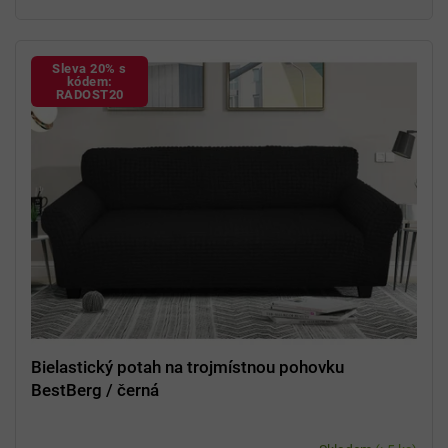
94 % polyester a 6 % spandex
Sleva 20% s
kódem:
RADOST20
Bielastický potah na trojmístnou pohovku
BestBerg / černá