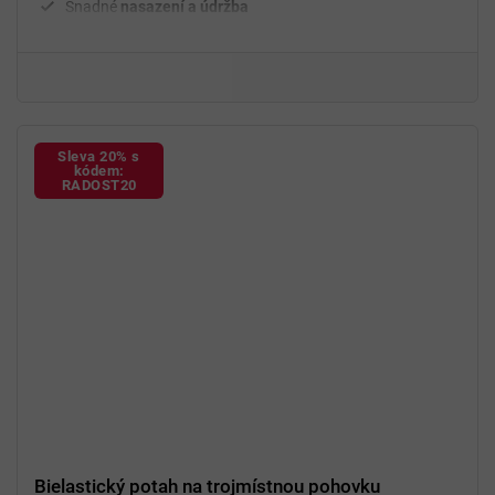
Snadné
nasazení a údržba
²
Gramáž
280 g/m
Fixační válečky
v balení
94 % polyester a 6 % spandex
Sleva 20% s
kódem:
RADOST20
Bielastický potah na trojmístnou pohovku