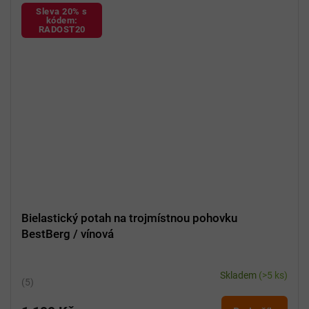
Sleva 20% s
kódem:
RADOST20
Bielastický potah na trojmístnou pohovku
BestBerg / vínová
Skladem
(>5 ks)
Průměrné
hodnocení