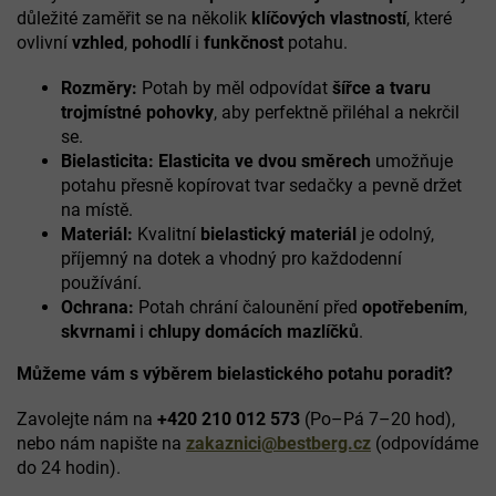
c
důležité zaměřit se na několik
klíčových vlastností
, které
í
ovlivní
vzhled
,
pohodlí
i
funkčnost
potahu.
p
r
Rozměry:
Potah by měl odpovídat
šířce a tvaru
v
k
trojmístné pohovky
, aby perfektně přiléhal a nekrčil
y
se.
v
Bielasticita: Elasticita ve dvou směrech
umožňuje
ý
potahu přesně kopírovat tvar sedačky a pevně držet
p
na místě.
i
Materiál:
Kvalitní
bielastický materiál
je odolný,
s
u
příjemný na dotek a vhodný pro každodenní
používání.
Ochrana:
Potah chrání čalounění před
opotřebením
,
skvrnami
i
chlupy domácích mazlíčků
.
Můžeme vám s výběrem bielastického potahu poradit?
Zavolejte nám na
+420 210 012 573
(Po–Pá 7–20 hod),
nebo nám napište na
zakaznici@bestberg.cz
(odpovídáme
do 24 hodin).