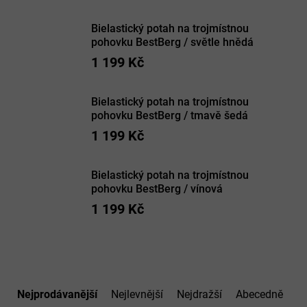
Bielastický potah na trojmístnou
pohovku BestBerg / světle hnědá
1 199 Kč
Bielastický potah na trojmístnou
pohovku BestBerg / tmavě šedá
1 199 Kč
Bielastický potah na trojmístnou
pohovku BestBerg / vínová
1 199 Kč
Ř
a
Nejprodávanější
Nejlevnější
Nejdražší
Abecedně
z