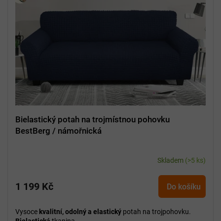
Bielastický potah na trojmístnou pohovku
BestBerg / námořnická
Skladem
(>5 ks)
1 199 Kč
Do košíku
Vysoce
kvalitní, odolný a elastický
potah na trojpohovku.