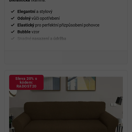
Bielastická
tkanina.
Elegantní
a stylový
Odolný
vůči opotřebení
Elastický
pro perfektní přizpůsobení pohovce
Bubble
vzor
Snadné
nasazení a údržba
²
Gramáž
280 g/m
Fixační válečky
v balení
94 % polyester a 6 % spandex
Sleva 20% s
kódem:
RADOST20