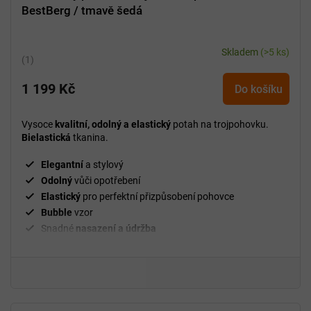
BestBerg / tmavě šedá
Skladem
(>5 ks)
Průměrné
hodnocení
1 199 Kč
produktu
Do košíku
je
5,0
Vysoce
kvalitní, odolný a elastický
potah na trojpohovku.
z
Bielastická
tkanina.
5
hvězdiček.
Elegantní
a stylový
Odolný
vůči opotřebení
Elastický
pro perfektní přizpůsobení pohovce
Bubble
vzor
Snadné
nasazení a údržba
²
Gramáž
280 g/m
Fixační válečky
v balení
94 % polyester a 6 % spandex