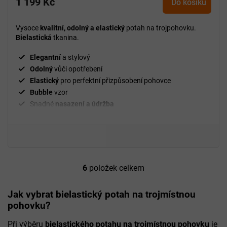
1 199 Kč
produktu
Do košíku
je
5,0
Vysoce
kvalitní, odolný a elastický
potah na trojpohovku.
z
Bielastická
tkanina.
5
hvězdiček.
Elegantní
a stylový
Odolný
vůči opotřebení
Elastický
pro perfektní přizpůsobení pohovce
Bubble
vzor
Snadné
nasazení a údržba
²
Gramáž
280 g/m
Fixační válečky
v balení
94 % polyester a 6 % spandex
6
položek celkem
O
v
l
Jak vybrat bielastický potah na trojmístnou
á
pohovku?
d
a
Při výběru
bielastického potahu na trojmístnou pohovku
je