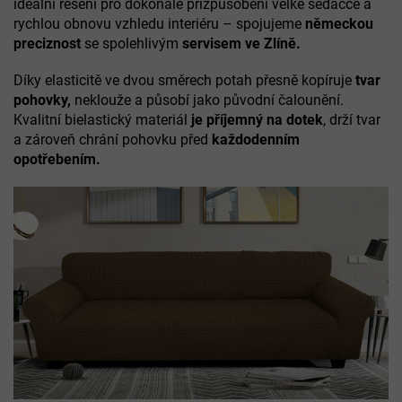
ideální řešení pro dokonalé přizpůsobení velké sedačce a
rychlou obnovu vzhledu interiéru – spojujeme
německou
preciznost
se spolehlivým
servisem ve Zlíně.
Díky elasticitě ve dvou směrech potah přesně kopíruje
tvar
pohovky,
neklouže a působí jako původní čalounění.
Kvalitní bielastický materiál
je příjemný na dotek
, drží tvar
a zároveň chrání pohovku před
každodenním
opotřebením.