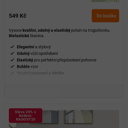
Skladem
(>5 ks)
549 Kč
Do košíku
Vysoce
kvalitní, odolný a elastický
potah na trojpohovku.
Bielastická
tkanina.
Elegantní
a stylový
Odolný
vůči opotřebení
Elastický
pro perfektní přizpůsobení pohovce
Bubble
vzor
Snadné
nasazení a údržba
²
Gramáž
280 g/m
Fixační válečky
v balení
94 % polyester a 6 % spandex
Sleva 20% s
kódem:
RADOST20