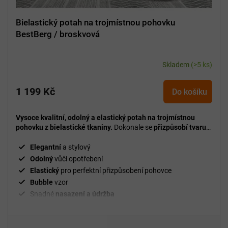
Bielastický potah na trojmístnou pohovku
BestBerg / broskvová
Skladem
(>5 ks)
1 199 Kč
Do košíku
Vysoce kvalitní, odolný a elastický potah na trojmístnou
pohovku z bielastické tkaniny.
Dokonale se
přizpůsobí tvaru
pohovky
, chrání ji před znečištěním a opotřebením a zároveň
rychle oživí vzhled interiéru.
Elegantní
a stylový
Odolný
vůči opotřebení
Elastický
pro perfektní přizpůsobení pohovce
Bubble
vzor
Snadné
nasazení a údržba
²
Gramáž
280 g/m
Fixační válečky
v balení