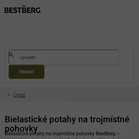
Přejít
na
obsah
Hledat
Bielastické potahy na trojmístné
pohovky
Bielastické potahy na trojmístné pohovky BestBerg –