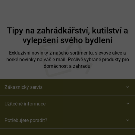
Z
á
Tipy na zahrádkářství, kutilství a
p
vylepšení svého bydlení
a
t
í
Exkluzivní novinky z našeho sortimentu, slevové akce a
horké novinky na váš e-mail. Pečlivě vybrané produkty pro
domácnost a zahradu.
Zákaznický servis
Užitečné informace
Potřebujete poradit?