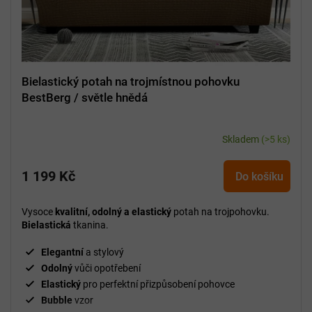
Bielastický potah na trojmístnou pohovku
BestBerg / světle hnědá
Skladem
(>5 ks)
1 199 Kč
Do košíku
Vysoce
kvalitní, odolný a elastický
potah na trojpohovku.
Bielastická
tkanina.
Elegantní
a stylový
Odolný
vůči opotřebení
Elastický
pro perfektní přizpůsobení pohovce
Bubble
vzor