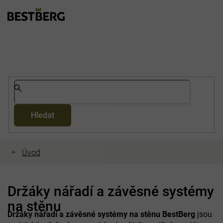
Přejít
na
obsah
Hledat
Držáky nářadí a závěsné systémy
na stěnu
Držáky nářadí a závěsné systémy na stěnu BestBerg
jsou