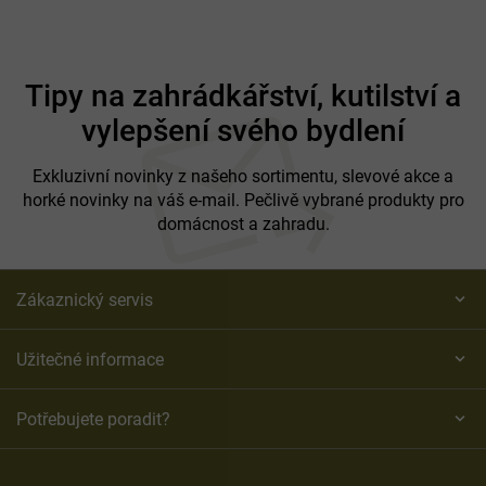
Z
á
Tipy na zahrádkářství, kutilství a
p
vylepšení svého bydlení
a
t
í
Exkluzivní novinky z našeho sortimentu, slevové akce a
horké novinky na váš e-mail. Pečlivě vybrané produkty pro
domácnost a zahradu.
Zákaznický servis
Užitečné informace
Potřebujete poradit?