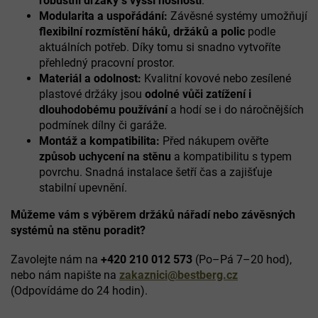
robustní držáky s vyšší nosností
.
Modularita a uspořádání:
Závěsné systémy umožňují
flexibilní rozmístění háků, držáků a polic
podle
aktuálních potřeb. Díky tomu si snadno vytvoříte
přehledný pracovní prostor.
Materiál a odolnost:
Kvalitní kovové nebo zesílené
plastové držáky jsou
odolné vůči zatížení i
dlouhodobému používání
a hodí se i do náročnějších
podmínek dílny či garáže.
Montáž a kompatibilita:
Před nákupem ověřte
způsob uchycení na stěnu
a kompatibilitu s typem
povrchu. Snadná instalace šetří čas a zajišťuje
stabilní upevnění.
Můžeme vám s výběrem držáků nářadí nebo závěsných
systémů na stěnu poradit?
Zavolejte nám na
+420 210 012 573
(Po–Pá 7–20 hod),
nebo nám napište na
zakaznici@bestberg.cz
(Odpovídáme do 24 hodin).