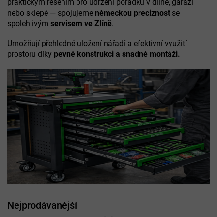
praktickým řešením pro udržení pořádku v dílně, garáži
nebo sklepě — spojujeme
německou preciznost
se
spolehlivým
servisem ve Zlíně
.
Umožňují přehledné uložení nářadí a efektivní využití
prostoru díky
pevné konstrukci a snadné montáži.
Nejprodávanější