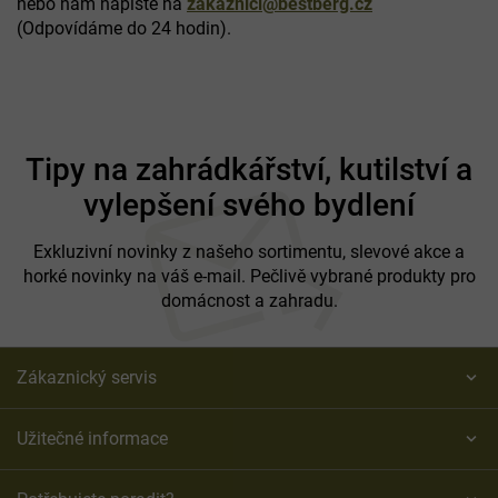
nebo nám napište na
zakaznici@bestberg.cz
(Odpovídáme do 24 hodin).
Z
á
Tipy na zahrádkářství, kutilství a
p
vylepšení svého bydlení
a
t
í
Exkluzivní novinky z našeho sortimentu, slevové akce a
horké novinky na váš e-mail. Pečlivě vybrané produkty pro
domácnost a zahradu.
Zákaznický servis
Užitečné informace