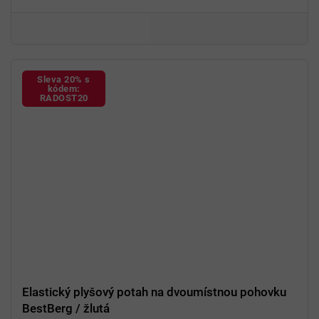
94 % polyester a 6 % spandex
Sleva 20% s
kódem:
RADOST20
Elastický plyšový potah na dvoumístnou pohovku
BestBerg / žlutá