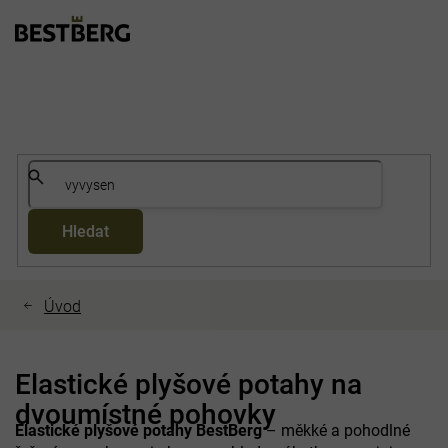
Přejít
na
obsah
Hledat
Elastické plyšové potahy na
dvoumístné pohovky
Elastické plyšové potahy BestBerg
– měkké a pohodlné