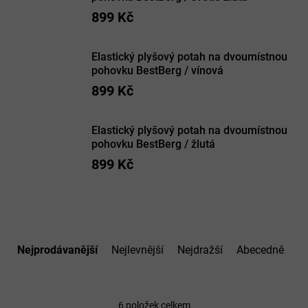
899 Kč
Elastický plyšový potah na dvoumístnou
pohovku BestBerg / vínová
899 Kč
Elastický plyšový potah na dvoumístnou
pohovku BestBerg / žlutá
899 Kč
Ř
a
Nejprodávanější
Nejlevnější
Nejdražší
Abecedně
z
e
n
í
6
položek celkem