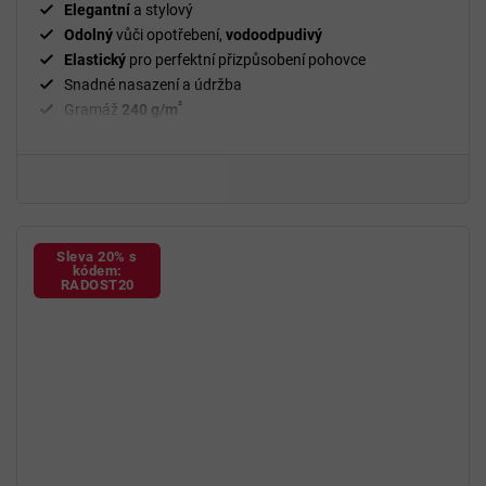
Elegantní
a stylový
Odolný
vůči opotřebení,
vodoodpudivý
Elastický
pro perfektní přizpůsobení pohovce
Snadné nasazení a údržba
²
Gramáž
240 g/m
Fixační válečky
v balení
94 % polyester a 6 % spandex
Sleva 20% s
kódem:
RADOST20