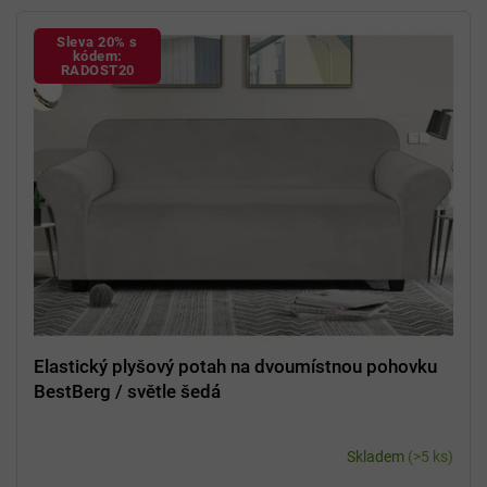
Sleva 20% s
kódem:
RADOST20
Elastický plyšový potah na dvoumístnou pohovku
BestBerg / světle šedá
Skladem
(>5 ks)