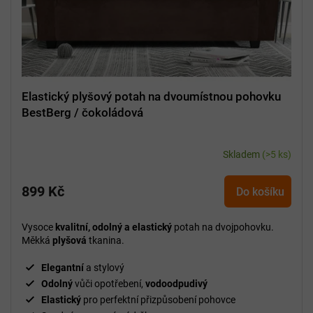
u
k
t
ů
Elastický plyšový potah na dvoumístnou pohovku
BestBerg / čokoládová
Skladem
(>5 ks)
899 Kč
Do košíku
Vysoce
kvalitní, odolný a elastický
potah na dvojpohovku.
Měkká
plyšová
tkanina.
Elegantní
a stylový
Odolný
vůči opotřebení,
vodoodpudivý
Elastický
pro perfektní přizpůsobení pohovce