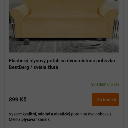
Elastický plyšový potah na dvoumístnou pohovku
BestBerg / světle žlutá
Skladem
(>5 ks)
899 Kč
Do košíku
Vysoce
kvalitní, odolný a elastický
potah na dvojpohovku.
Měkká
plyšová
tkanina.