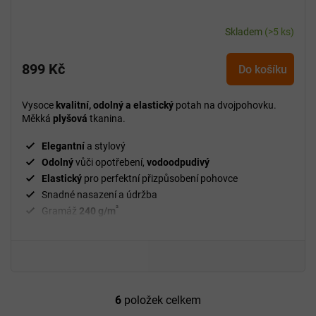
Skladem
(>5 ks)
899 Kč
Do košíku
Vysoce
kvalitní, odolný a elastický
potah na dvojpohovku.
Měkká
plyšová
tkanina.
Elegantní
a stylový
Odolný
vůči opotřebení,
vodoodpudivý
Elastický
pro perfektní přizpůsobení pohovce
Snadné nasazení a údržba
²
Gramáž
240 g/m
Fixační válečky
v balení
94 % polyester a 6 % spandex
6
položek celkem
O