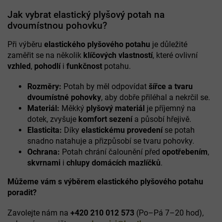
v
l
Jak vybrat elastický plyšový potah na
á
dvoumístnou pohovku?
d
a
Při výběru
elastického plyšového potahu
je důležité
c
zaměřit se na několik
klíčových vlastností
, které ovlivní
í
vzhled
,
pohodlí
i
funkčnost
potahu.
p
r
Rozměry:
Potah by měl odpovídat
šířce a tvaru
v
k
dvoumístné pohovky
, aby dobře přiléhal a nekrčil se.
y
Materiál:
Měkký
plyšový materiál
je příjemný na
v
dotek, zvyšuje
komfort sezení
a působí hřejivě.
ý
Elasticita:
Díky
elastickému provedení
se potah
p
snadno natahuje a přizpůsobí se tvaru pohovky.
i
Ochrana:
Potah chrání čalounění před
opotřebením
,
s
u
skvrnami
i
chlupy domácích mazlíčků
.
Můžeme vám s výběrem elastického plyšového potahu
poradit?
Zavolejte nám na
+420 210 012 573
(Po–Pá 7–20 hod),