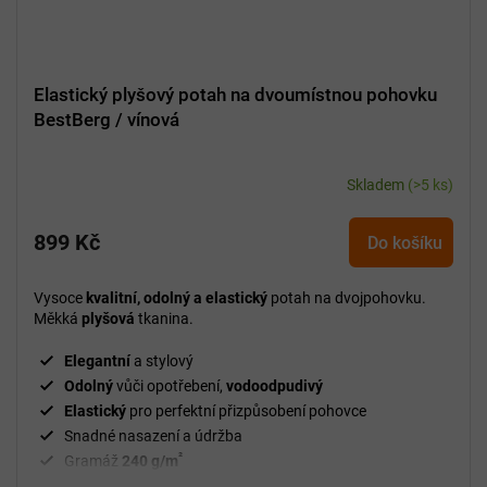
Elastický plyšový potah na dvoumístnou pohovku
BestBerg / vínová
Skladem
(>5 ks)
899 Kč
Do košíku
Vysoce
kvalitní, odolný a elastický
potah na dvojpohovku.
Měkká
plyšová
tkanina.
Elegantní
a stylový
Odolný
vůči opotřebení,
vodoodpudivý
Elastický
pro perfektní přizpůsobení pohovce
Snadné nasazení a údržba
²
Gramáž
240 g/m
Fixační válečky
v balení