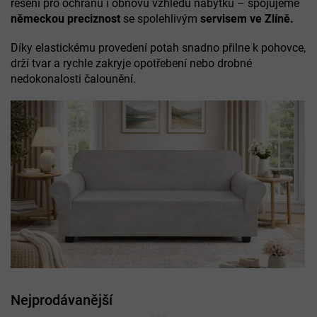
řešení pro ochranu i obnovu vzhledu nábytku – spojujeme
německou preciznost
se spolehlivým
servisem ve Zlíně.
Díky elastickému provedení potah snadno přilne k pohovce,
drží tvar a rychle zakryje opotřebení nebo drobné
nedokonalosti čalounění.
Nejprodávanější