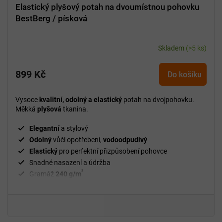
Elastický plyšový potah na dvoumístnou pohovku
BestBerg / písková
Skladem
(>5 ks)
899 Kč
Do košíku
Vysoce
kvalitní, odolný a elastický
potah na dvojpohovku.
Měkká
plyšová
tkanina.
Elegantní
a stylový
Odolný
vůči opotřebení,
vodoodpudivý
Elastický
pro perfektní přizpůsobení pohovce
Snadné nasazení a údržba
²
Gramáž
240 g/m
Fixační válečky
v balení
94 % polyester a 6 % spandex