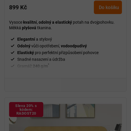
899 Kč
Do košíku
Vysoce
kvalitní, odolný a elastický
potah na dvojpohovku.
Měkká
plyšová
tkanina.
Elegantní
a stylový
Odolný
vůči opotřebení,
vodoodpudivý
Elastický
pro perfektní přizpůsobení pohovce
Snadné nasazení a údržba
²
Gramáž
240 g/m
Fixační válečky
v balení
94 % polyester a 6 % spandex
Sleva 20% s
kódem:
RADOST20