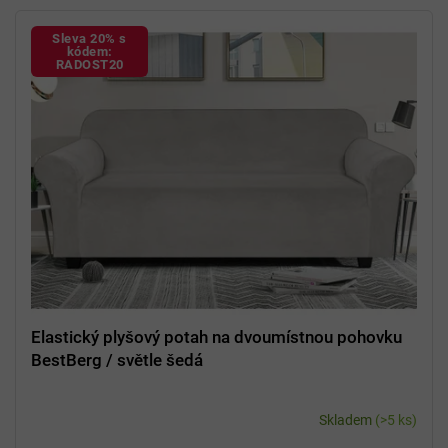
Sleva 20% s
kódem:
RADOST20
Elastický plyšový potah na dvoumístnou pohovku
BestBerg / světle šedá
Skladem
(>5 ks)