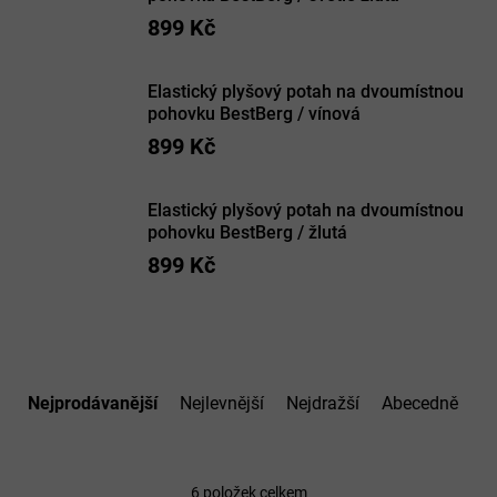
899 Kč
Elastický plyšový potah na dvoumístnou
pohovku BestBerg / vínová
899 Kč
Elastický plyšový potah na dvoumístnou
pohovku BestBerg / žlutá
899 Kč
Ř
a
Nejprodávanější
Nejlevnější
Nejdražší
Abecedně
z
e
n
í
6
položek celkem