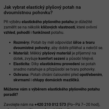
v
l
Jak vybrat elastický plyšový potah na
á
dvoumístnou pohovku?
d
a
Při výběru
elastického plyšového potahu
je důležité
c
zaměřit se na několik
klíčových vlastností
, které ovlivní
í
vzhled
,
pohodlí
i
funkčnost
potahu.
p
r
Rozměry:
Potah by měl odpovídat
šířce a tvaru
v
k
dvoumístné pohovky
, aby dobře přiléhal a nekrčil se.
y
Materiál:
Měkký
plyšový materiál
je příjemný na
v
dotek, zvyšuje
komfort sezení
a působí hřejivě.
ý
Elasticita:
Díky
elastickému provedení
se potah
p
snadno natahuje a přizpůsobí se tvaru pohovky.
i
Ochrana:
Potah chrání čalounění před
opotřebením
,
s
u
skvrnami
i
chlupy domácích mazlíčků
.
Můžeme vám s výběrem elastického plyšového potahu
poradit?
Zavolejte nám na
+420 210 012 573
(Po–Pá 7–20 hod),