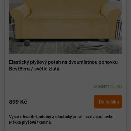
Elastický plyšový potah na dvoumístnou pohovku
BestBerg / světle žlutá
Skladem
(>5 ks)
899 Kč
Do košíku
Vysoce
kvalitní, odolný a elastický
potah na dvojpohovku.
Měkká
plyšová
tkanina.