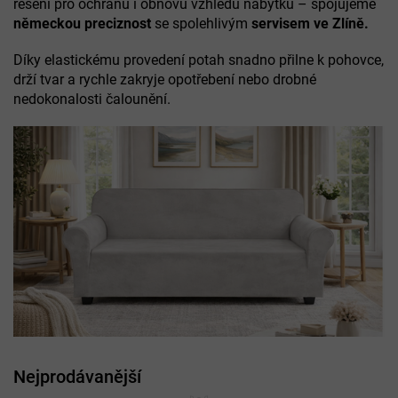
řešení pro ochranu i obnovu vzhledu nábytku – spojujeme
německou preciznost
se spolehlivým
servisem ve Zlíně.
Díky elastickému provedení potah snadno přilne k pohovce,
drží tvar a rychle zakryje opotřebení nebo drobné
nedokonalosti čalounění.
Nejprodávanější