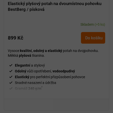
Elastický plyšový potah na dvoumístnou pohovku
BestBerg / písková
Skladem
(>5 ks)
899 Kč
Do košíku
Vysoce
kvalitní, odolný a elastický
potah na dvojpohovku.
Měkká
plyšová
tkanina.
Elegantní
a stylový
Odolný
vůči opotřebení,
vodoodpudivý
Elastický
pro perfektní přizpůsobení pohovce
Snadné nasazení a údržba
²
Gramáž
240 g/m
Fixační válečky
v balení
94 % polyester a 6 % spandex