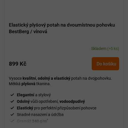
Elastický plyšový potah na dvoumístnou pohovku
BestBerg / vínová
Skladem
(>5 ks)
899 Kč
Do košíku
Vysoce
kvalitní, odolný a elastický
potah na dvojpohovku.
Měkká
plyšová
tkanina.
Elegantní
a stylový
Odolný
vůči opotřebení,
vodoodpudivý
Elastický
pro perfektní přizpůsobení pohovce
Snadné nasazení a údržba
²
Gramáž
240 g/m
Fixační válečky
v balení