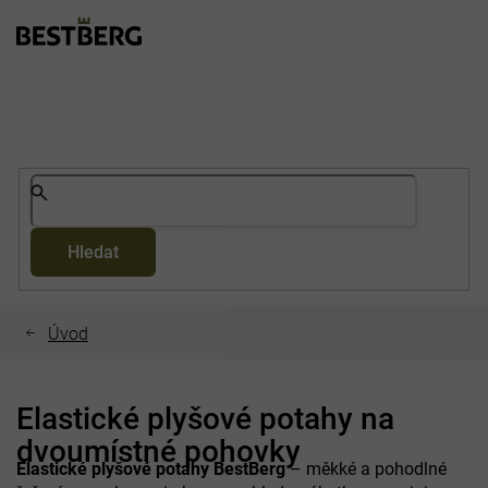
Přejít
na
obsah
Hledat
Elastické plyšové potahy na
dvoumístné pohovky
Elastické plyšové potahy BestBerg
– měkké a pohodlné