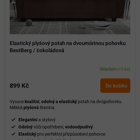
u
k
t
ů
Elastický plyšový potah na dvoumístnou pohovku
BestBerg / čokoládová
Skladem
(>5 ks)
899 Kč
Do košíku
Vysoce
kvalitní, odolný a elastický
potah na dvojpohovku.
Měkká
plyšová
tkanina.
Elegantní
a stylový
Odolný
vůči opotřebení,
vodoodpudivý
Elastický
pro perfektní přizpůsobení pohovce