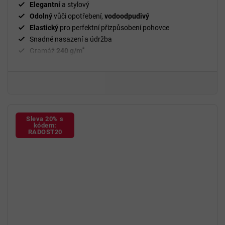
Elegantní
a stylový
Odolný
vůči opotřebení,
vodoodpudivý
Elastický
pro perfektní přizpůsobení pohovce
Snadné nasazení a údržba
²
Gramáž
240 g/m
Fixační válečky
v balení
94 % polyester a 6 % spandex
Sleva 20% s
kódem:
RADOST20