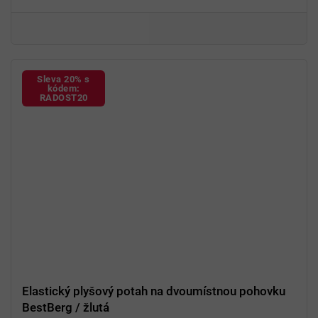
94 % polyester a 6 % spandex
Sleva 20% s
kódem:
RADOST20
Elastický plyšový potah na dvoumístnou pohovku
BestBerg / žlutá