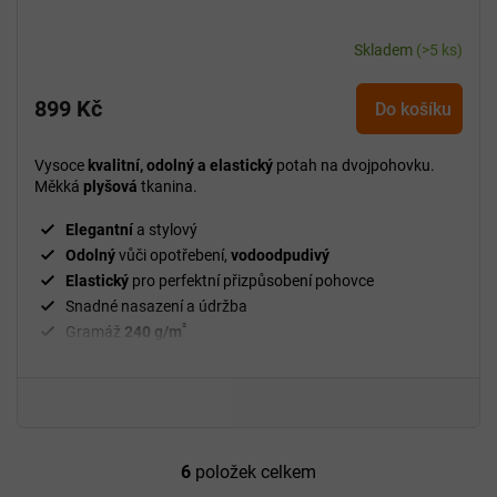
Skladem
(>5 ks)
899 Kč
Do košíku
Vysoce
kvalitní, odolný a elastický
potah na dvojpohovku.
Měkká
plyšová
tkanina.
Elegantní
a stylový
Odolný
vůči opotřebení,
vodoodpudivý
Elastický
pro perfektní přizpůsobení pohovce
Snadné nasazení a údržba
²
Gramáž
240 g/m
Fixační válečky
v balení
94 % polyester a 6 % spandex
6
položek celkem
O