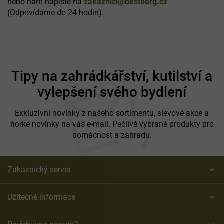
nebo nám napište na
zakaznici@bestberg.cz
(Odpovídáme do 24 hodin).
Z
á
Tipy na zahrádkářství, kutilství a
p
vylepšení svého bydlení
a
t
í
Exkluzivní novinky z našeho sortimentu, slevové akce a
horké novinky na váš e-mail. Pečlivě vybrané produkty pro
domácnost a zahradu.
Zákaznický servis
Užitečné informace