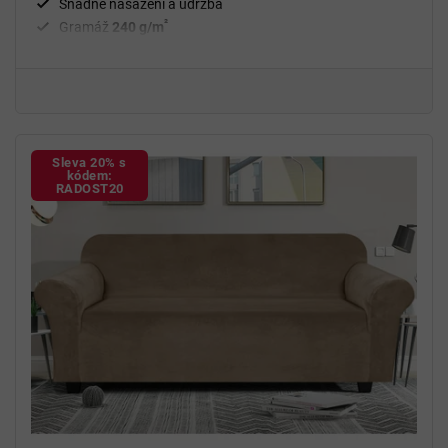
Snadné nasazení a údržba
²
Gramáž
240 g/m
Fixační válečky
v balení
94 % polyester a 6 % spandex
Sleva 20% s
kódem:
RADOST20