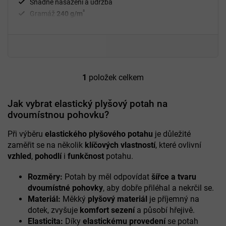
Snadné nasazení a údržba
²
Gramáž
240 g/m
Fixační válečky
v balení
94 % polyester a 6 % spandex
1
položek celkem
O
v
l
Jak vybrat elastický plyšový potah na
á
dvoumístnou pohovku?
d
a
Při výběru
elastického plyšového potahu
je důležité
c
zaměřit se na několik
klíčových vlastností
, které ovlivní
í
vzhled
,
pohodlí
i
funkčnost
potahu.
p
r
Rozměry:
Potah by měl odpovídat
šířce a tvaru
v
k
dvoumístné pohovky
, aby dobře přiléhal a nekrčil se.
y
Materiál:
Měkký
plyšový materiál
je příjemný na
v
dotek, zvyšuje
komfort sezení
a působí hřejivě.
ý
Elasticita:
Díky
elastickému provedení
se potah
p