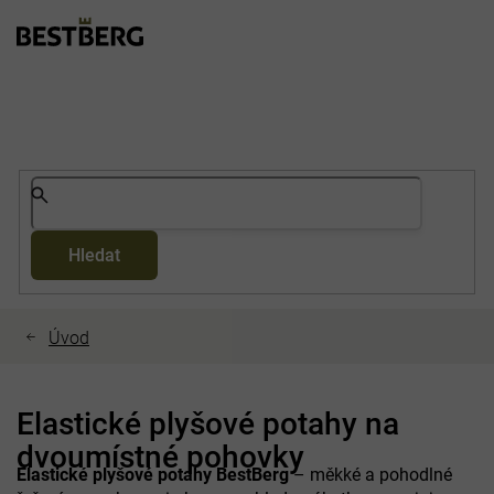
Přejít
na
obsah
Hledat
Elastické plyšové potahy na
dvoumístné pohovky
Elastické plyšové potahy BestBerg
– měkké a pohodlné