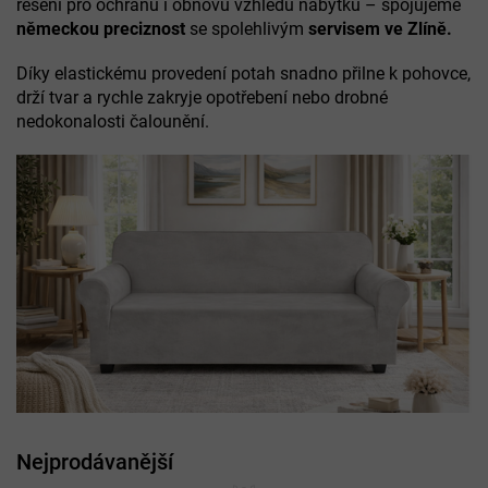
řešení pro ochranu i obnovu vzhledu nábytku – spojujeme
německou preciznost
se spolehlivým
servisem ve Zlíně.
Díky elastickému provedení potah snadno přilne k pohovce,
drží tvar a rychle zakryje opotřebení nebo drobné
nedokonalosti čalounění.
Nejprodávanější