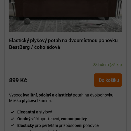
u
k
t
ů
Elastický plyšový potah na dvoumístnou pohovku
BestBerg / čokoládová
Skladem
(>5 ks)
899 Kč
Do košíku
Vysoce
kvalitní, odolný a elastický
potah na dvojpohovku.
Měkká
plyšová
tkanina.
Elegantní
a stylový
Odolný
vůči opotřebení,
vodoodpudivý
Elastický
pro perfektní přizpůsobení pohovce