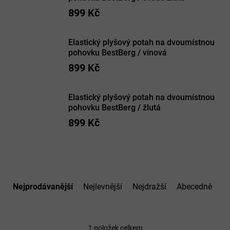
899 Kč
Elastický plyšový potah na dvoumístnou
pohovku BestBerg / vínová
899 Kč
Elastický plyšový potah na dvoumístnou
pohovku BestBerg / žlutá
899 Kč
Ř
a
Nejprodávanější
Nejlevnější
Nejdražší
Abecedně
z
e
n
í
1
položek celkem