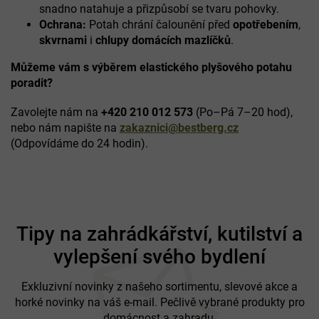
snadno natahuje a přizpůsobí se tvaru pohovky.
i
Ochrana:
Potah chrání čalounění před
opotřebením
,
s
u
skvrnami
i
chlupy domácích mazlíčků
.
Můžeme vám s výběrem elastického plyšového potahu
poradit?
Zavolejte nám na
+420 210 012 573
(Po–Pá 7–20 hod),
nebo nám napište na
zakaznici@bestberg.cz
(Odpovídáme do 24 hodin).
Z
á
Tipy na zahrádkářství, kutilství a
p
vylepšení svého bydlení
a
t
í
Exkluzivní novinky z našeho sortimentu, slevové akce a
horké novinky na váš e-mail. Pečlivě vybrané produkty pro
domácnost a zahradu.