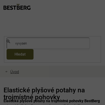
Přejít
na
obsah
Hledat
Elastické plyšové potahy na
trojmístné pohovky
Elastické plyšové potahy na trojmístné pohovky BestBerg