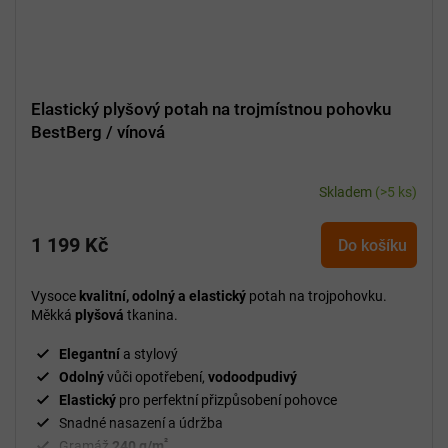
Elastický plyšový potah na trojmístnou pohovku
BestBerg / vínová
Skladem
(>5 ks)
1 199 Kč
Do košíku
Vysoce
kvalitní, odolný a elastický
potah na trojpohovku.
Měkká
plyšová
tkanina.
Elegantní
a stylový
Odolný
vůči opotřebení,
vodoodpudivý
Elastický
pro perfektní přizpůsobení pohovce
Snadné nasazení a údržba
²
Gramáž
240 g/m