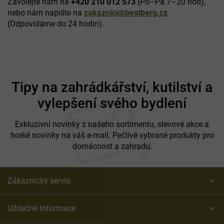
Zavolejte nám na
+420 210 012 573
(Po–Pá 7–20 hod),
nebo nám napište na
zakaznici@bestberg.cz
(Odpovídáme do 24 hodin).
Z
á
Tipy na zahrádkářství, kutilství a
p
vylepšení svého bydlení
a
t
í
Exkluzivní novinky z našeho sortimentu, slevové akce a
horké novinky na váš e-mail. Pečlivě vybrané produkty pro
domácnost a zahradu.
Zákaznický servis
Užitečné informace