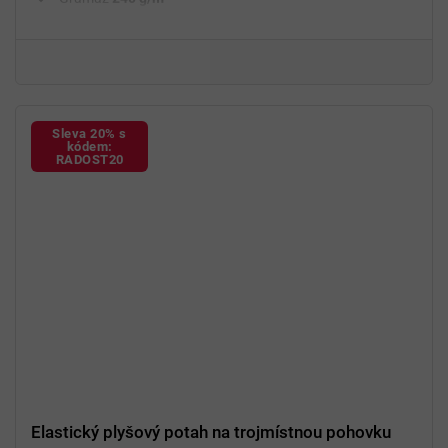
Fixační válečky
v balení
94 % polyester a 6 % spandex
Sleva 20% s
kódem:
RADOST20
Elastický plyšový potah na trojmístnou pohovku