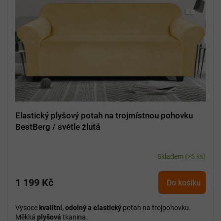
Elastický plyšový potah na trojmístnou pohovku
BestBerg / světle žlutá
Skladem
(>5 ks)
1 199 Kč
Do košíku
Vysoce
kvalitní, odolný a elastický
potah na trojpohovku.
Měkká
plyšová
tkanina.