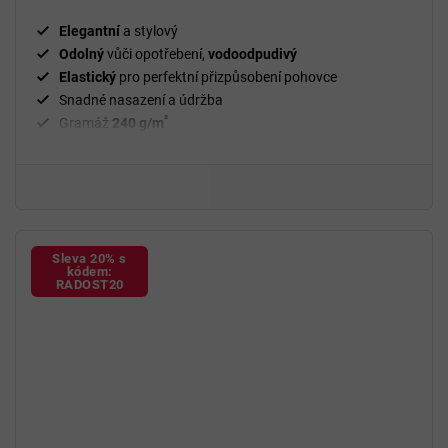
Elegantní
a stylový
Odolný
vůči opotřebení,
vodoodpudivý
Elastický
pro perfektní přizpůsobení pohovce
Snadné nasazení a údržba
²
Gramáž
240 g/m
Fixační válečky
v balení
94 % polyester a 6 % spandex
Sleva 20% s
kódem:
RADOST20