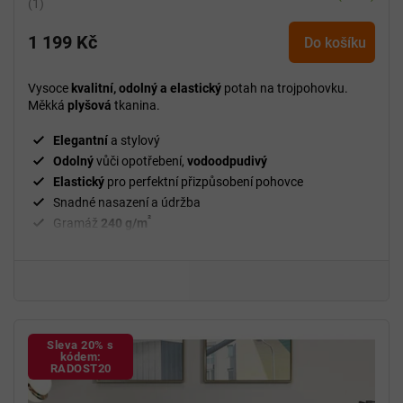
Průměrné
hodnocení
1 199 Kč
produktu
Do košíku
je
5,0
Vysoce
kvalitní, odolný a elastický
potah na trojpohovku.
z
Měkká
plyšová
tkanina.
5
hvězdiček.
Elegantní
a stylový
Odolný
vůči opotřebení,
vodoodpudivý
Elastický
pro perfektní přizpůsobení pohovce
Snadné nasazení a údržba
²
Gramáž
240 g/m
Fixační válečky
v balení
94 % polyester a 6 % spandex
Sleva 20% s
kódem:
RADOST20