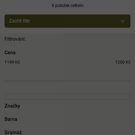
í
6
položek celkem
p
r
Zavřít filtr
o
d
u
k
t
Cena
ů
1199
Kč
1200
Kč
Značky
Barva
Gramáž