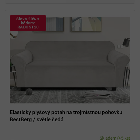
Sleva 20% s
kódem:
RADOST20
Elastický plyšový potah na trojmístnou pohovku
BestBerg / světle šedá
Skladem
(>5 ks)