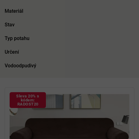
Materiál
Stav
Typ potahu
Určení
Vodoodpudivý
V
ý
Sleva 20% s
p
kódem:
RADOST20
i
s
p
r
o