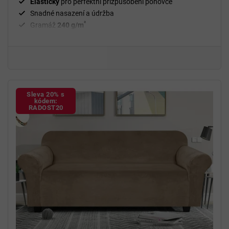
Elastický
pro perfektní přizpůsobení pohovce
Snadné nasazení a údržba
²
Gramáž
240 g/m
Fixační válečky
v balení
94 % polyester a 6 % spandex
Sleva 20% s
kódem:
RADOST20