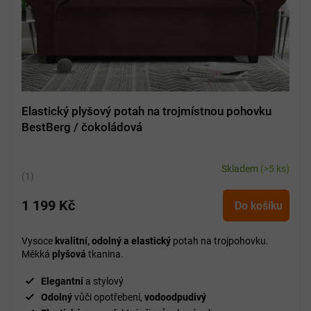
d
u
k
t
ů
Elastický plyšový potah na trojmístnou pohovku
BestBerg / čokoládová
Skladem
(>5 ks)
Průměrné
hodnocení
1 199 Kč
produktu
Do košíku
je
5,0
Vysoce
kvalitní, odolný a elastický
potah na trojpohovku.
z
Měkká
plyšová
tkanina.
5
hvězdiček.
Elegantní
a stylový
Odolný
vůči opotřebení,
vodoodpudivý