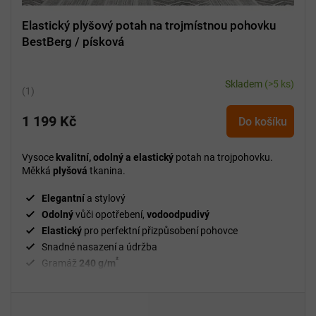
Elastický plyšový potah na trojmístnou pohovku
BestBerg / písková
Skladem
(>5 ks)
Průměrné
hodnocení
1 199 Kč
produktu
Do košíku
je
5,0
Vysoce
kvalitní, odolný a elastický
potah na trojpohovku.
z
Měkká
plyšová
tkanina.
5
hvězdiček.
Elegantní
a stylový
Odolný
vůči opotřebení,
vodoodpudivý
Elastický
pro perfektní přizpůsobení pohovce
Snadné nasazení a údržba
²
Gramáž
240 g/m
Fixační válečky
v balení
94 % polyester a 6 % spandex