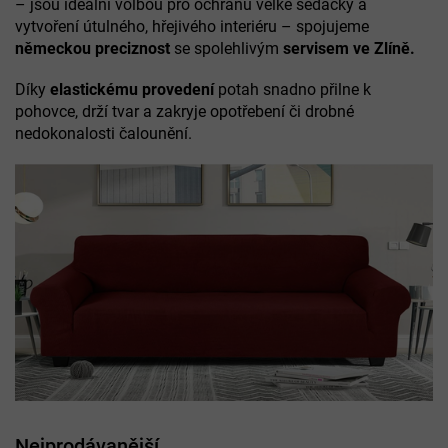
– jsou ideální volbou pro ochranu velké sedačky a
vytvoření útulného, hřejivého interiéru – spojujeme
německou preciznost
se spolehlivým
servisem ve Zlíně.
Díky
elastickému provedení
potah snadno přilne k
pohovce, drží tvar a zakryje opotřebení či drobné
nedokonalosti čalounění.
Nejprodávanější