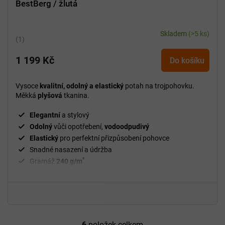
BestBerg / žlutá
Skladem
(>5 ks)
Průměrné
hodnocení
1 199 Kč
produktu
Do košíku
je
5,0
Vysoce
kvalitní, odolný a elastický
potah na trojpohovku.
z
Měkká
plyšová
tkanina.
5
hvězdiček.
Elegantní
a stylový
Odolný
vůči opotřebení,
vodoodpudivý
Elastický
pro perfektní přizpůsobení pohovce
Snadné nasazení a údržba
²
Gramáž
240 g/m
Fixační válečky
v balení
94 % polyester a 6 % spandex
6
položek celkem