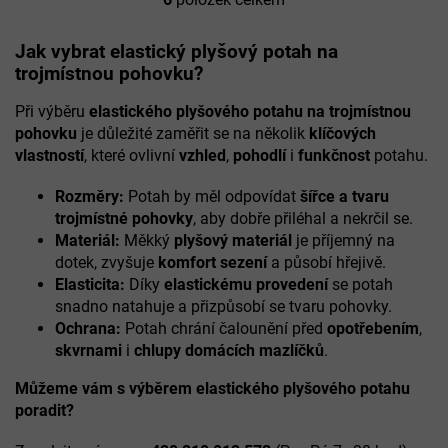
O
v
l
Jak vybrat elastický plyšový potah na
á
trojmístnou pohovku?
d
a
Při výběru
elastického plyšového potahu na trojmístnou
c
pohovku
je důležité zaměřit se na několik
klíčových
í
vlastností
, které ovlivní
vzhled
,
pohodlí
i
funkčnost
potahu.
p
r
Rozměry:
Potah by měl odpovídat
šířce a tvaru
v
k
trojmístné pohovky
, aby dobře přiléhal a nekrčil se.
y
Materiál:
Měkký
plyšový materiál
je příjemný na
v
dotek, zvyšuje
komfort sezení
a působí hřejivě.
ý
Elasticita:
Díky
elastickému provedení
se potah
p
snadno natahuje a přizpůsobí se tvaru pohovky.
i
Ochrana:
Potah chrání čalounění před
opotřebením
,
s
u
skvrnami
i
chlupy domácích mazlíčků
.
Můžeme vám s výběrem elastického plyšového potahu
poradit?