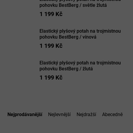
pohovku BestBerg / světle žlutá
1 199 Kč
Elastický plyšový potah na trojmístnou
pohovku BestBerg / vínová
1 199 Kč
Elastický plyšový potah na trojmístnou
pohovku BestBerg / žlutá
1 199 Kč
Ř
a
Nejprodávanější
Nejlevnější
Nejdražší
Abecedně
z
e
n