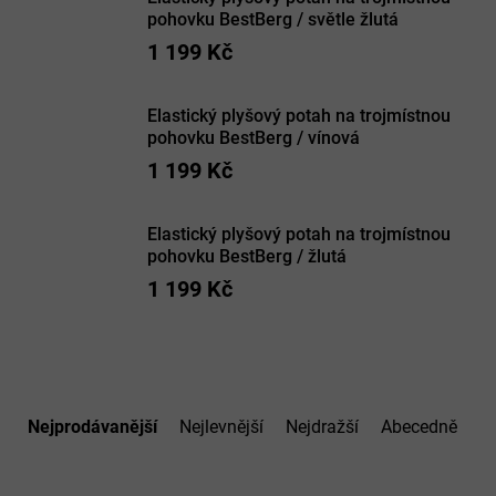
pohovku BestBerg / světle žlutá
1 199 Kč
Elastický plyšový potah na trojmístnou
pohovku BestBerg / vínová
1 199 Kč
Elastický plyšový potah na trojmístnou
pohovku BestBerg / žlutá
1 199 Kč
Ř
a
Nejprodávanější
Nejlevnější
Nejdražší
Abecedně
z
e
n