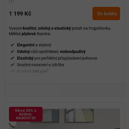
Průměrné
hodnocení
1 199 Kč
produktu
Do košíku
je
5,0
Vysoce
kvalitní, odolný a elastický
potah na trojpohovku.
z
Měkká
plyšová
tkanina.
5
hvězdiček.
Elegantní
a stylový
Odolný
vůči opotřebení,
vodoodpudivý
Elastický
pro perfektní přizpůsobení pohovce
Snadné nasazení a údržba
²
Gramáž
240 g/m
Fixační válečky
v balení
94 % polyester a 6 % spandex
Sleva 20% s
kódem:
RADOST20