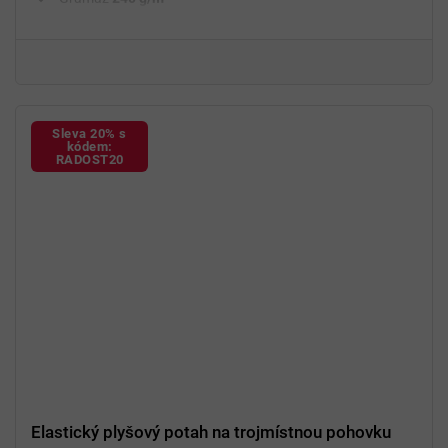
Fixační válečky
v balení
94 % polyester a 6 % spandex
Sleva 20% s
kódem:
RADOST20
Elastický plyšový potah na trojmístnou pohovku