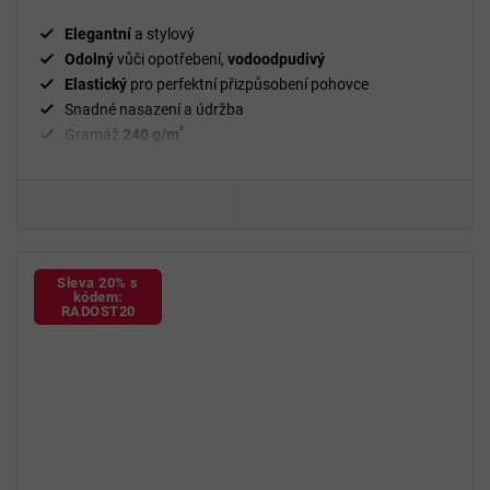
Elegantní
a stylový
Odolný
vůči opotřebení,
vodoodpudivý
Elastický
pro perfektní přizpůsobení pohovce
Snadné nasazení a údržba
²
Gramáž
240 g/m
Fixační válečky
v balení
94 % polyester a 6 % spandex
Sleva 20% s
kódem:
RADOST20