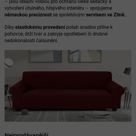
– jsou ideální volbou pro ochranu velké sedačky a
vytvoření útulného, hřejivého interiéru – spojujeme
německou preciznost
se spolehlivým
servisem ve Zlíně.
Díky
elastickému provedení
potah snadno přilne k
pohovce, drží tvar a zakryje opotřebení či drobné
nedokonalosti čalounění.
Nejprodávanější