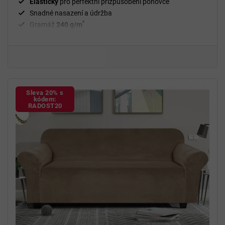
Elastický
pro perfektní přizpůsobení pohovce
Snadné nasazení a údržba
²
Gramáž
240 g/m
Fixační válečky
v balení
94 % polyester a 6 % spandex
Sleva 20% s
kódem:
RADOST20