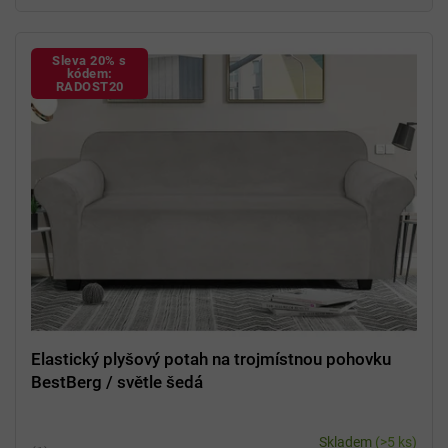
Sleva 20% s
kódem:
RADOST20
Elastický plyšový potah na trojmístnou pohovku
BestBerg / světle šedá
Skladem
(>5 ks)