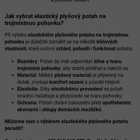
O
v
l
Jak vybrat elastický plyšový potah na
á
trojmístnou pohovku?
d
a
Při výběru
elastického plyšového potahu na trojmístnou
c
pohovku
je důležité zaměřit se na několik
klíčových
í
vlastností
, které ovlivní
vzhled
,
pohodlí
i
funkčnost
potahu.
p
r
Rozměry:
Potah by měl odpovídat
šířce a tvaru
v
k
trojmístné pohovky
, aby dobře přiléhal a nekrčil se.
y
Materiál:
Měkký
plyšový materiál
je příjemný na
v
dotek, zvyšuje
komfort sezení
a působí hřejivě.
ý
Elasticita:
Díky
elastickému provedení
se potah
p
snadno natahuje a přizpůsobí se tvaru pohovky.
i
Ochrana:
Potah chrání čalounění před
opotřebením
,
s
u
skvrnami
i
chlupy domácích mazlíčků
.
Můžeme vám s výběrem elastického plyšového potahu
poradit?