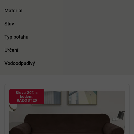
Materiál
Stav
Typ potahu
Určení
Vodoodpudivý
V
ý
Sleva 20% s
p
kódem:
RADOST20
i
s
p
r
o