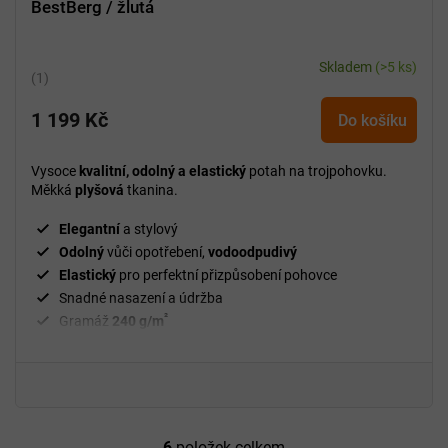
BestBerg / žlutá
Skladem
(>5 ks)
Průměrné
hodnocení
1 199 Kč
produktu
Do košíku
je
5,0
Vysoce
kvalitní, odolný a elastický
potah na trojpohovku.
z
Měkká
plyšová
tkanina.
5
hvězdiček.
Elegantní
a stylový
Odolný
vůči opotřebení,
vodoodpudivý
Elastický
pro perfektní přizpůsobení pohovce
Snadné nasazení a údržba
²
Gramáž
240 g/m
Fixační válečky
v balení
94 % polyester a 6 % spandex
6
položek celkem