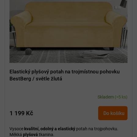
Elastický plyšový potah na trojmístnou pohovku
BestBerg / světle žlutá
Skladem
(>5 ks)
1 199 Kč
Do košíku
Vysoce
kvalitní, odolný a elastický
potah na trojpohovku.
Měkká
plyšová
tkanina.