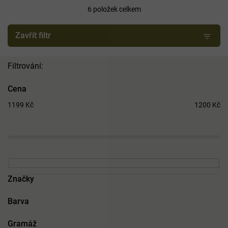
í
6
položek celkem
p
r
Zavřít filtr
o
d
u
k
t
Cena
ů
1199
Kč
1200
Kč
Značky
Barva
Gramáž