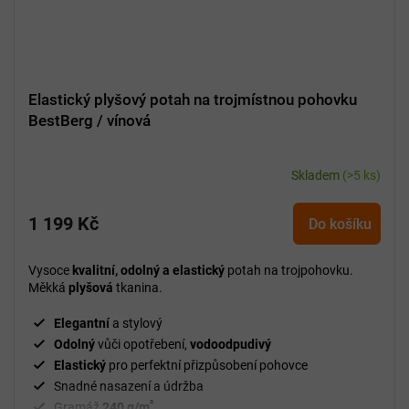
Elastický plyšový potah na trojmístnou pohovku
BestBerg / vínová
Skladem
(>5 ks)
1 199 Kč
Do košíku
Vysoce
kvalitní, odolný a elastický
potah na trojpohovku.
Měkká
plyšová
tkanina.
Elegantní
a stylový
Odolný
vůči opotřebení,
vodoodpudivý
Elastický
pro perfektní přizpůsobení pohovce
Snadné nasazení a údržba
²
Gramáž
240 g/m