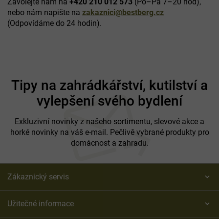
Zavolejte nám na
+420 210 012 573
(Po–Pá 7–20 hod),
nebo nám napište na
zakaznici@bestberg.cz
(Odpovídáme do 24 hodin).
Z
á
Tipy na zahrádkářství, kutilství a
p
vylepšení svého bydlení
a
t
í
Exkluzivní novinky z našeho sortimentu, slevové akce a
horké novinky na váš e-mail. Pečlivě vybrané produkty pro
domácnost a zahradu.
Zákaznický servis
Užitečné informace