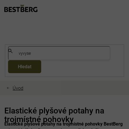
Přejít
na
obsah
Hledat
Elastické plyšové potahy na
trojmístné pohovky
Elastické plyšové potahy na trojmístné pohovky BestBerg