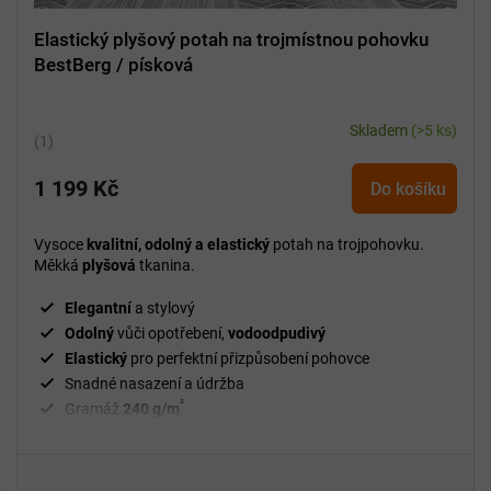
Elastický plyšový potah na trojmístnou pohovku
BestBerg / písková
Skladem
(>5 ks)
Průměrné
hodnocení
1 199 Kč
produktu
Do košíku
je
5,0
Vysoce
kvalitní, odolný a elastický
potah na trojpohovku.
z
Měkká
plyšová
tkanina.
5
hvězdiček.
Elegantní
a stylový
Odolný
vůči opotřebení,
vodoodpudivý
Elastický
pro perfektní přizpůsobení pohovce
Snadné nasazení a údržba
²
Gramáž
240 g/m
Fixační válečky
v balení
94 % polyester a 6 % spandex