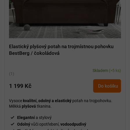
d
u
k
t
ů
Elastický plyšový potah na trojmístnou pohovku
BestBerg / čokoládová
Skladem
(>5 ks)
Průměrné
hodnocení
1 199 Kč
produktu
Do košíku
je
5,0
Vysoce
kvalitní, odolný a elastický
potah na trojpohovku.
z
Měkká
plyšová
tkanina.
5
hvězdiček.
Elegantní
a stylový
Odolný
vůči opotřebení,
vodoodpudivý