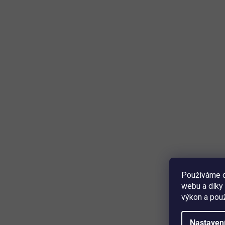
Používáme c
webu a díky 
výkon a použ
Nastaven