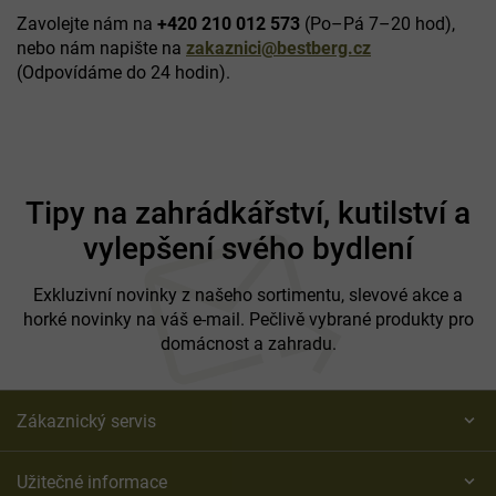
Zavolejte nám na
+420 210 012 573
(Po–Pá 7–20 hod),
nebo nám napište na
zakaznici@bestberg.cz
(Odpovídáme do 24 hodin).
Z
á
Tipy na zahrádkářství, kutilství a
p
vylepšení svého bydlení
a
t
í
Exkluzivní novinky z našeho sortimentu, slevové akce a
horké novinky na váš e-mail. Pečlivě vybrané produkty pro
domácnost a zahradu.
Zákaznický servis
Užitečné informace