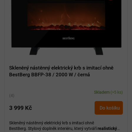
p
r
o
d
u
k
t
ů
Skleněný nástěnný elektrický krb s imitací ohně
BestBerg BBFP-38 / 2000 W / černá
Skladem
(>5 ks)
Průměrné
hodnocení
3 999 Kč
produktu
Do košíku
je
5,0
Skleněný nástěnný elektrický krb s imitací ohně
z
BestBerg. Stylový doplněk interiéru, který vytváří
realistický