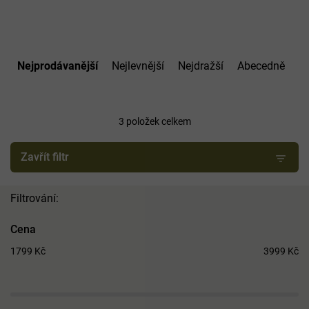
Ř
a
Nejprodávanější
Nejlevnější
Nejdražší
Abecedně
z
e
n
í
3
položek celkem
p
r
Zavřít filtr
o
d
u
k
t
Cena
ů
1799
Kč
3999
Kč