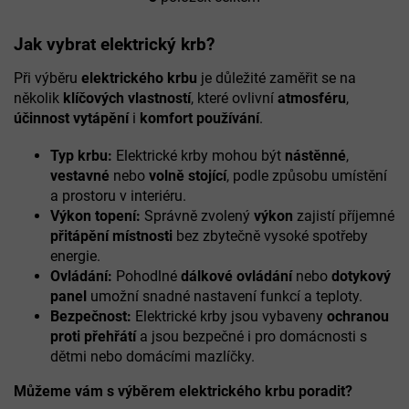
O
v
l
Jak vybrat elektrický krb?
á
d
Při výběru
elektrického krbu
je důležité zaměřit se na
a
několik
klíčových vlastností
, které ovlivní
atmosféru
,
c
účinnost vytápění
i
komfort používání
.
í
p
Typ krbu:
Elektrické krby mohou být
nástěnné
,
r
vestavné
nebo
volně stojící
, podle způsobu umístění
v
k
a prostoru v interiéru.
y
Výkon topení:
Správně zvolený
výkon
zajistí příjemné
v
přitápění místnosti
bez zbytečně vysoké spotřeby
ý
energie.
p
Ovládání:
Pohodlné
dálkové ovládání
nebo
dotykový
i
panel
umožní snadné nastavení funkcí a teploty.
s
u
Bezpečnost:
Elektrické krby jsou vybaveny
ochranou
proti přehřátí
a jsou bezpečné i pro domácnosti s
dětmi nebo domácími mazlíčky.
Můžeme vám s výběrem elektrického krbu poradit?