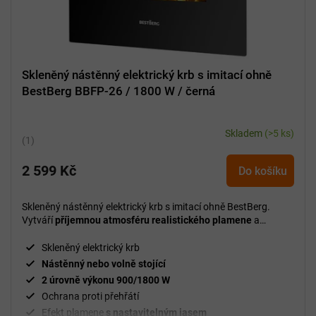
Skleněný nástěnný elektrický krb s imitací ohně
BestBerg BBFP-26 / 1800 W / černá
Skladem
(>5 ks)
Průměrné
hodnocení
2 599 Kč
produktu
Do košíku
je
5,0
Skleněný nástěnný elektrický krb s imitací ohně BestBerg.
z
Vytváří
příjemnou atmosféru realistického plamene
a
5
zároveň poskytuje praktické přitápění bez nutnosti komínu či
složité instalace.
hvězdiček.
Skleněný elektrický krb
Nástěnný nebo volně stojící
2 úrovně výkonu 900/1800 W
Ochrana proti přehřátí
Efekt plamene
s nastavitelným jasem