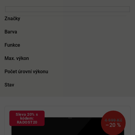
Značky
Barva
Funkce
Max. výkon
Počet úrovní výkonu
Stav
V
ý
Sleva 20% s
p
kódem:
4 999 Kč
RADOST20
–20 %
i
s