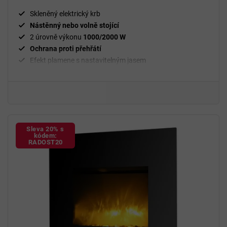
5
efekt plamene
a zároveň nabízí příjemné přitápění bez kouře a
složité instalace.
hvězdiček.
Skleněný elektrický krb
Nástěnný nebo volně stojící
2 úrovně výkonu
1000/2000 W
Ochrana proti přehřátí
Efekt plamene s nastavitelným jasem
38" úhlopříčka
Tvrzené sklo
Sleva 20% s
kódem:
RADOST20