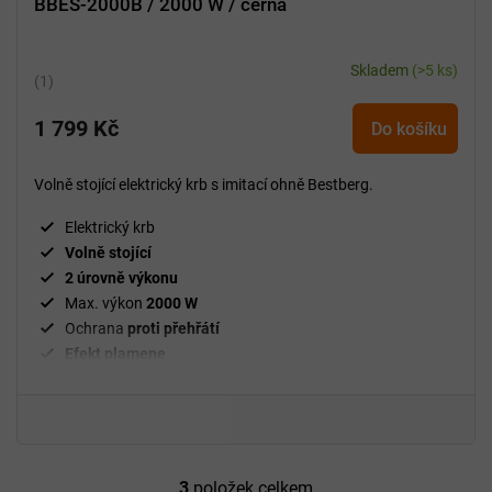
BBES-2000B / 2000 W / černá
Skladem
(>5 ks)
Průměrné
hodnocení
1 799 Kč
produktu
Do košíku
je
5,0
Volně stojící elektrický krb s imitací ohně Bestberg.
z
5
Elektrický krb
hvězdiček.
Volně stojící
2 úrovně výkonu
Max. výkon
2000 W
Ochrana
proti přehřátí
Efekt plamene
3
položek celkem