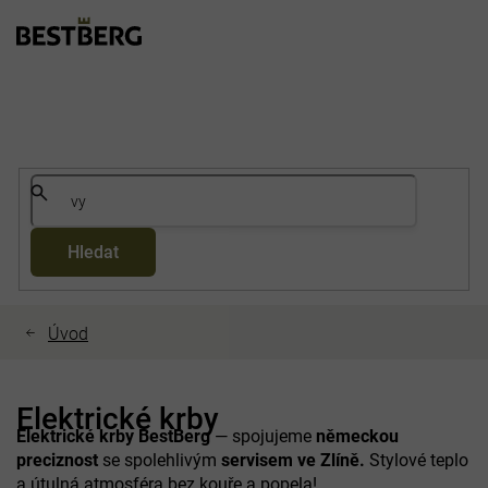
Přejít
na
obsah
Hledat
Elektrické krby
Elektrické krby BestBerg
— spojujeme
německou
preciznost
se spolehlivým
servisem ve Zlíně.
Stylové teplo
a útulná atmosféra bez kouře a popela!