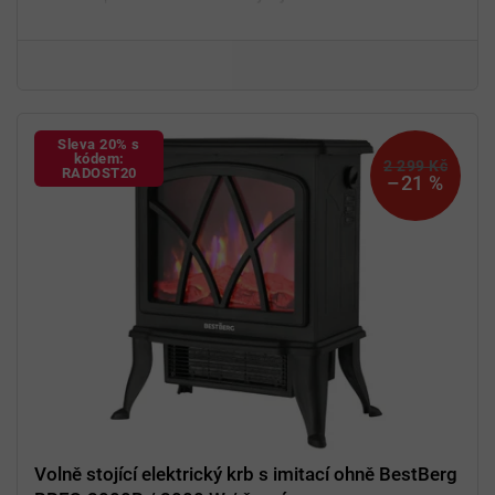
26" úhlopříčka
Tvrzené sklo
Sleva 20% s
kódem:
2 299 Kč
RADOST20
–21 %
Volně stojící elektrický krb s imitací ohně BestBerg