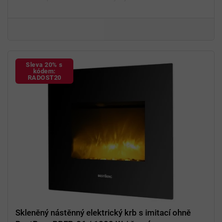
38" úhlopříčka
Tvrzené sklo
Sleva 20% s
kódem:
RADOST20
Skleněný nástěnný elektrický krb s imitací ohně