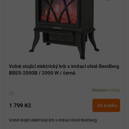
p
r
o
d
u
k
t
ů
Volně stojící elektrický krb s imitací ohně BestBerg
BBES-2000B / 2000 W / černá
Skladem
(>5 ks)
Průměrné
hodnocení
1 799 Kč
produktu
Do košíku
je
5,0
Volně stojící elektrický krb s imitací ohně Bestberg.
z