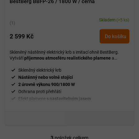
BestBerg BBFP-26 / 1800 W / černá
Skladem
(>5 ks)
Průměrné
hodnocení
2 599 Kč
produktu
Do košíku
je
5,0
Skleněný nástěnný elektrický krb s imitací ohně BestBerg.
z
Vytváří
příjemnou atmosféru realistického plamene
a
5
zároveň poskytuje praktické přitápění bez nutnosti komínu či
složité instalace.
hvězdiček.
Skleněný elektrický krb
Nástěnný nebo volně stojící
2 úrovně výkonu 900/1800 W
Ochrana proti přehřátí
Efekt plamene
s nastavitelným jasem
26" úhlopříčka
Tvrzené sklo
3
položek celkem