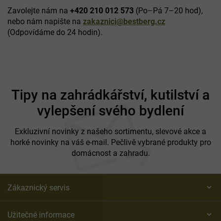
Zavolejte nám na
+420 210 012 573
(Po–Pá 7–20 hod),
nebo nám napište na
zakaznici@bestberg.cz
(Odpovídáme do 24 hodin).
Z
á
Tipy na zahrádkářství, kutilství a
p
vylepšení svého bydlení
a
t
í
Exkluzivní novinky z našeho sortimentu, slevové akce a
horké novinky na váš e-mail. Pečlivě vybrané produkty pro
domácnost a zahradu.
Zákaznický servis
Užitečné informace