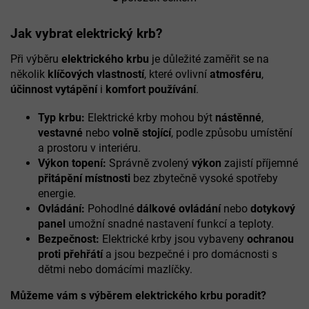
O
v
l
Jak vybrat elektrický krb?
á
d
Při výběru
elektrického krbu
je důležité zaměřit se na
a
několik
klíčových vlastností
, které ovlivní
atmosféru
,
c
účinnost vytápění
i
komfort používání
.
í
p
Typ krbu:
Elektrické krby mohou být
nástěnné
,
r
vestavné
nebo
volně stojící
, podle způsobu umístění
v
k
a prostoru v interiéru.
y
Výkon topení:
Správně zvolený
výkon
zajistí příjemné
v
přitápění místnosti
bez zbytečně vysoké spotřeby
ý
energie.
p
Ovládání:
Pohodlné
dálkové ovládání
nebo
dotykový
i
panel
umožní snadné nastavení funkcí a teploty.
s
u
Bezpečnost:
Elektrické krby jsou vybaveny
ochranou
proti přehřátí
a jsou bezpečné i pro domácnosti s
dětmi nebo domácími mazlíčky.
Můžeme vám s výběrem elektrického krbu poradit?