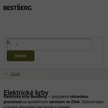
Přejít
na
obsah
Hledat
Elektrické krby
Elektrické krby BestBerg
— spojujeme
německou
preciznost
se spolehlivým
servisem ve Zlíně.
Stylové teplo
a útulná atmosféra bez kouře a popela!