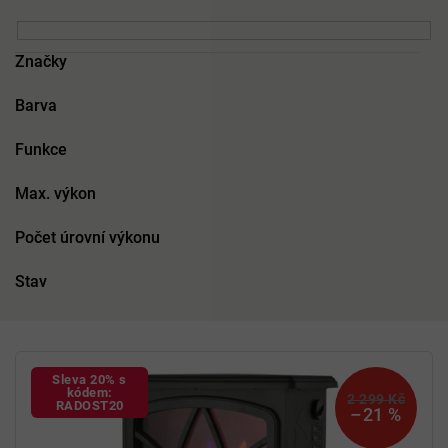
Značky
Barva
Funkce
Max. výkon
Počet úrovní výkonu
Stav
V
ý
Sleva 20% s
p
kódem:
2 299 Kč
RADOST20
–21 %
i
s