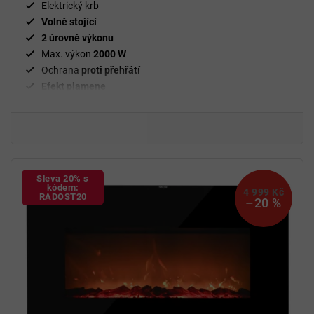
5
Elektrický krb
hvězdiček.
Volně stojící
2 úrovně výkonu
Max. výkon
2000 W
Ochrana
proti přehřátí
Efekt plamene
Sleva 20% s
kódem:
4 999 Kč
RADOST20
–20 %