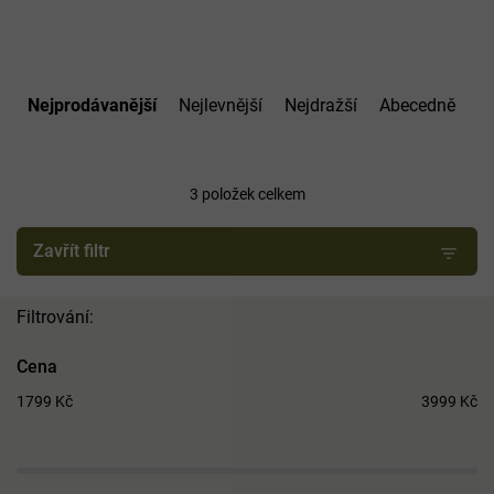
Ř
a
Nejprodávanější
Nejlevnější
Nejdražší
Abecedně
z
e
n
í
3
položek celkem
p
r
Zavřít filtr
o
d
u
k
t
Cena
ů
1799
Kč
3999
Kč