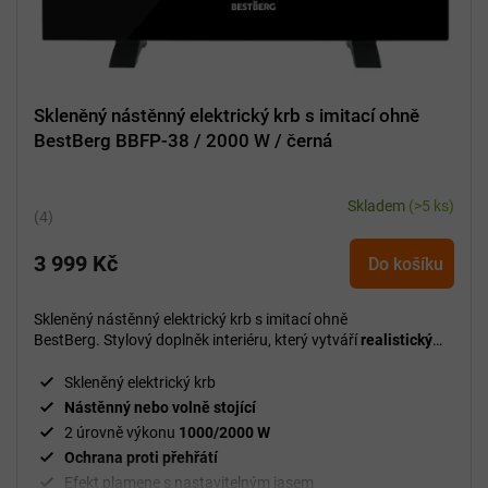
Skleněný nástěnný elektrický krb s imitací ohně
BestBerg BBFP-38 / 2000 W / černá
Skladem
(>5 ks)
Průměrné
hodnocení
3 999 Kč
produktu
Do košíku
je
5,0
Skleněný nástěnný elektrický krb s imitací ohně
z
BestBerg. Stylový doplněk interiéru, který vytváří
realistický
5
efekt plamene
a zároveň nabízí příjemné přitápění bez kouře a
složité instalace.
hvězdiček.
Skleněný elektrický krb
Nástěnný nebo volně stojící
2 úrovně výkonu
1000/2000 W
Ochrana proti přehřátí
Efekt plamene s nastavitelným jasem