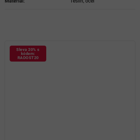
Materiál
:
Teslin, ocel
Sleva 20% s
kódem:
RADOST20