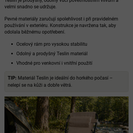
Teslin je prodyšný, odolný vůči povětrnostním vlivům a
velmi snadno se udržuje.
Pevné materiály zaručují spolehlivost i při pravidelném
používání v exteriéru. Konstrukce je navržena tak, aby
odolala běžnému opotřebení.
Ocelový rám pro vysokou stabilitu
Odolný a prodyšný Teslin materiál
Vhodné pro venkovní i vnitřní použití
TIP:
Materiál Teslin je ideální do horkého počasí –
nelepí se na kůži a dobře větrá.