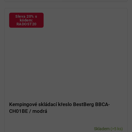
Sleva 20% s
kódem:
RADOST20
Kempingové skládací křeslo BestBerg BBCA-
CH01BE / modrá
Skladem
(>5 ks)