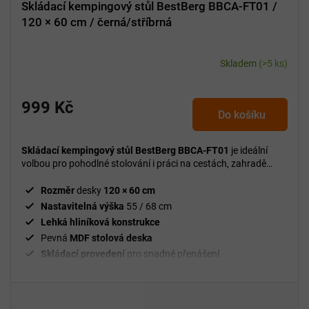
Skládací kempingový stůl BestBerg BBCA-FT01 /
120 × 60 cm / černá/stříbrná
Skladem
(>5 ks)
999 Kč
Do košíku
Skládací kempingový stůl BestBerg BBCA-FT01
je ideální
volbou pro pohodlné stolování i práci na cestách, zahradě
nebo v přírodě.
Rozměr
desky
120 × 60 cm
Nastavitelná výška
55 / 68 cm
Lehká hliníková konstrukce
Pevná
MDF stolová deska
Skládací provedení
pro snadné přenášení