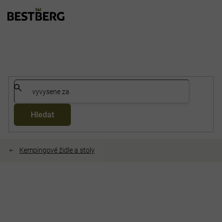
Přejít
na
obsah
Hledat
Kempingové židle a stoly