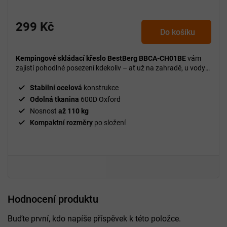
299 Kč
Do košíku
Kempingové skládací křeslo BestBerg BBCA-CH01BE
vám
zajistí pohodlné posezení kdekoliv – ať už na zahradě, u vody
nebo na cestách.
Stabilní ocelová
konstrukce
Odolná tkanina
600D Oxford
Nosnost
až 110 kg
Kompaktní rozměry
po složení
Hodnocení produktu
Buďte první, kdo napíše příspěvek k této položce.