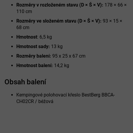
Rozměry v rozloženém stavu (D × Š × V):
178 × 66 ×
110 cm
Rozměry ve složeném stavu (D × Š × V):
93 × 15 ×
68 cm
Hmotnost
: 6,5 kg
Hmotnost sady:
13 kg
Rozměry balení:
95 x 25 x 67 cm
Hmotnost balení:
14,2 kg
Obsah balení
Kempingové polohovací křeslo BestBerg BBCA-
CH02CR / béžová