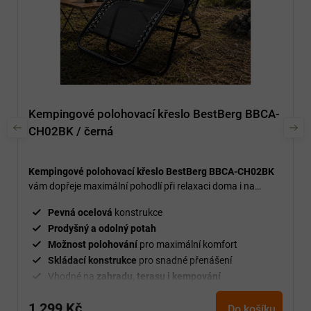
Kempingové polohovací křeslo BestBerg BBCA-
CH02BK / černá
Kempingové polohovací křeslo BestBerg BBCA-CH02BK
vám dopřeje maximální pohodlí při relaxaci doma i na
cestách.
Pevná ocelová
konstrukce
Prodyšný a odolný potah
Možnost polohování
pro maximální komfort
Skládací konstrukce
pro snadné přenášení
Vhodné na
zahradu, terasu i kempování
1 299 Kč
Do košíku