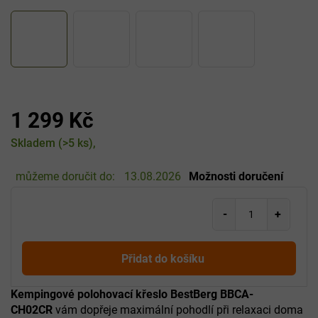
1 299 Kč
Měrná
Skladem
(>5 ks)
cena:
můžeme doručit do:
13.08.2026
Možnosti doručení
Přidat do košíku
Kempingové polohovací křeslo BestBerg BBCA-
CH02CR
vám dopřeje maximální pohodlí při relaxaci doma