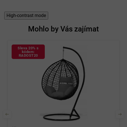
High-contrast mode
Mohlo by Vás zajímat
Sleva 20% s
kódem:
RADOST20