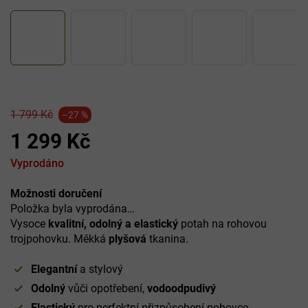
1 799 Kč
–27 %
1 299 Kč
Měrná
Vyprodáno
cena:
Možnosti doručení
Položka byla vyprodána…
Vysoce
kvalitní, odolný a elastický
potah na rohovou
trojpohovku. Měkká
plyšová
tkanina.
Elegantní
a stylový
Odolný
vůči opotřebení,
vodoodpudivý
Elastický
pro perfektní přizpůsobení pohovce