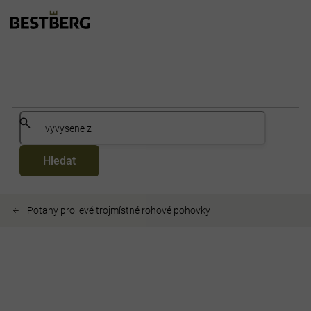
Přejít
na
obsah
Hledat
Potahy pro levé trojmístné rohové pohovky