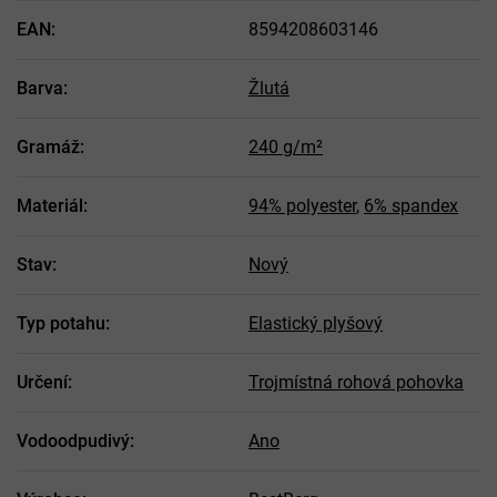
EAN
:
8594208603146
Barva
:
Žlutá
Gramáž
:
240 g/m²
Materiál
:
94% polyester
,
6% spandex
Stav
:
Nový
Typ potahu
:
Elastický plyšový
Určení
:
Trojmístná rohová pohovka
Vodoodpudivý
:
Ano