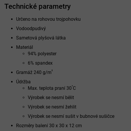
Technické parametry
Určeno na rohovou trojpohovku
Vodoodpudivý
Sametová plyšová látka
Materiál
94% polyester
6% spandex
²
Gramáž 240 g/m
Údržba
°
Max. teplota praní 30
C
Výrobek se nesmí bělit
Výrobek se nesmí žehlit
Výrobek se nesmí sušit v bubnové sušičce
Rozměry balení 30 x 30 x 12 cm