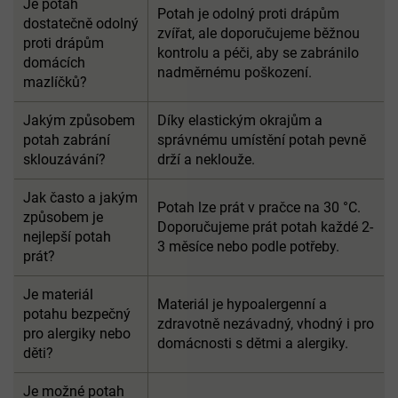
Je potah
Potah je odolný proti drápům
dostatečně odolný
zvířat, ale doporučujeme běžnou
proti drápům
kontrolu a péči, aby se zabránilo
domácích
nadměrnému poškození.
mazlíčků?
Jakým způsobem
Díky elastickým okrajům a
potah zabrání
správnému umístění potah pevně
sklouzávání?
drží a neklouže.
Jak často a jakým
Potah lze prát v pračce na 30 °C.
způsobem je
Doporučujeme prát potah každé 2-
nejlepší potah
3 měsíce nebo podle potřeby.
prát?
Je materiál
Materiál je hypoalergenní a
potahu bezpečný
zdravotně nezávadný, vhodný i pro
pro alergiky nebo
domácnosti s dětmi a alergiky.
děti?
Je možné potah