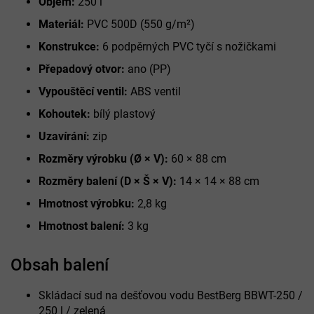
Objem:
250 l
Materiál:
PVC 500D (550 g/m²)
Konstrukce:
6 podpěrných PVC tyčí s nožičkami
Přepadový otvor:
ano (PP)
Vypouštěcí ventil:
ABS ventil
Kohoutek:
bílý plastový
Uzavírání:
zip
Rozměry výrobku (Ø × V):
60 × 88 cm
Rozměry balení (D × Š × V):
14 × 14 × 88 cm
Hmotnost výrobku:
2,8 kg
Hmotnost balení:
3 kg
Obsah balení
Skládací sud na dešťovou vodu BestBerg BBWT-250 /
250 l / zelená