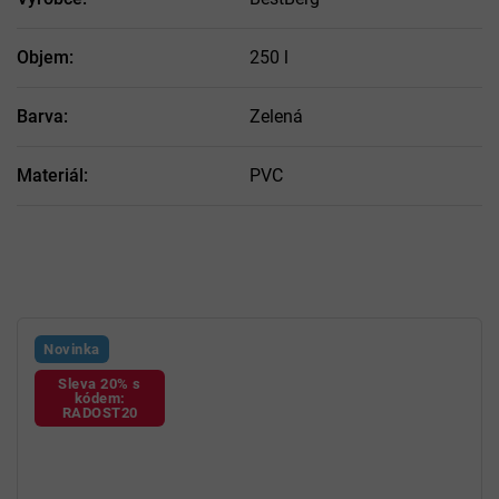
Objem
:
250 l
Barva
:
Zelená
Materiál
:
PVC
Novinka
Sleva 20% s
kódem:
RADOST20