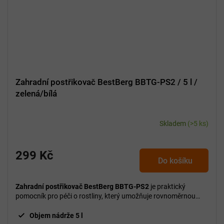
Zahradní postřikovač BestBerg BBTG-PS2 / 5 l /
zelená/bílá
Skladem
(>5 ks)
299 Kč
Do košíku
Zahradní postřikovač BestBerg BBTG-PS2
je praktický
pomocník pro péči o rostliny, který umožňuje rovnoměrnou
aplikaci vody, hnojiv i ochranných postřiků.
Objem nádrže 5 l