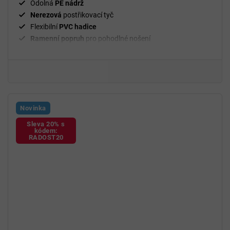
Odolná
PE nádrž
Nerezová
postřikovací tyč
Flexibilní
PVC hadice
Ramenní popruh
pro pohodlné nošení
Novinka
Sleva 20% s
kódem:
RADOST20