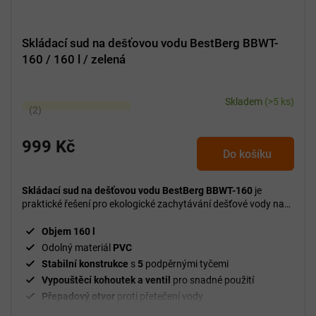
Skládací sud na dešťovou vodu BestBerg BBWT-
160 / 160 l / zelená
Skladem
(>5 ks)
Průměrné
hodnocení
produktu
999 Kč
Do košíku
je
5,0
z
Skládací sud na dešťovou vodu BestBerg BBWT-160
je
5
praktické řešení pro ekologické zachytávání dešťové vody na
vaší zahradě.
hvězdiček.
Objem 160 l
Odolný materiál
PVC
Stabilní konstrukce
s
5
podpěrnými tyčemi
Vypouštěcí kohoutek a ventil
pro snadné použití
Přepadový otvor
proti přetečení vody
Skládací konstrukce
pro jednoduché skladování