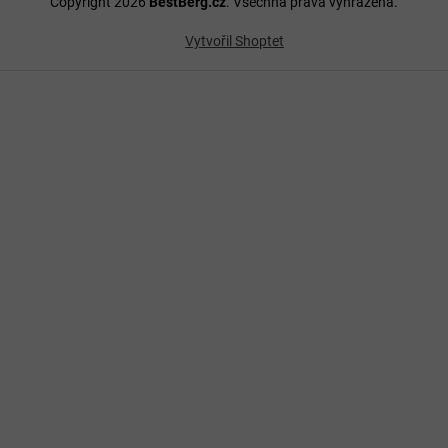
Copyright 2026
BestBerg.cz
. Všechna práva vyhrazena.
Vytvořil Shoptet