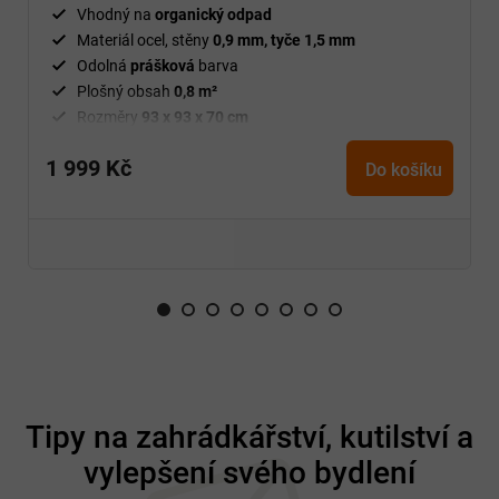
Vhodný na
organický odpad
Materiál ocel, stěny
0,9 mm, tyče 1,5 mm
Odolná
prášková
barva
Plošný obsah
0,8 m²
Rozměry
93 x 93 x 70 cm
Snadná a rychlá
montáž
1 999 Kč
Odolný
a
bezúdržbový
Do košíku
Hmotnost
12,5 kg
Z
á
Tipy na zahrádkářství, kutilství a
p
vylepšení svého bydlení
a
t