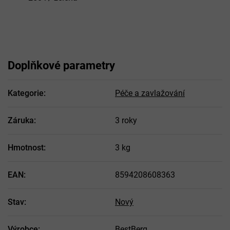
Doplňkové parametry
Kategorie
:
Péče a zavlažování
Záruka
:
3 roky
Hmotnost
:
3 kg
EAN
:
8594208608363
Stav
:
Nový
Výrobce
:
BestBerg