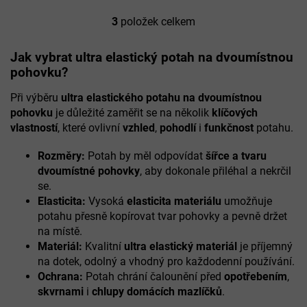
3
položek celkem
O
v
l
Jak vybrat ultra elastický potah na dvoumístnou
á
pohovku?
d
a
Při výběru
ultra elastického potahu na dvoumístnou
c
pohovku
je důležité zaměřit se na několik
klíčových
í
vlastností
, které ovlivní
vzhled
,
pohodlí
i
funkčnost
potahu.
p
r
Rozměry:
Potah by měl odpovídat
šířce a tvaru
v
k
dvoumístné pohovky
, aby dokonale přiléhal a nekrčil
y
se.
v
Elasticita:
Vysoká
elasticita materiálu
umožňuje
ý
potahu přesně kopírovat tvar pohovky a pevně držet
p
na místě.
i
Materiál:
Kvalitní
ultra elastický materiál
je příjemný
s
u
na dotek, odolný a vhodný pro každodenní používání.
Ochrana:
Potah chrání čalounění před
opotřebením
,
skvrnami
i
chlupy domácích mazlíčků
.