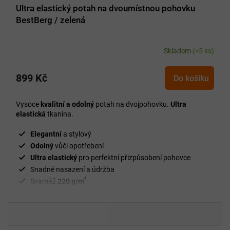
Ultra elastický potah na dvoumístnou pohovku
BestBerg / zelená
Skladem
(>5 ks)
899 Kč
Do košíku
Vysoce
kvalitní a odolný
potah na dvojpohovku.
Ultra
elastická
tkanina.
Elegantní
a stylový
Odolný
vůči opotřebení
Ultra elastický
pro perfektní přizpůsobení pohovce
Snadné nasazení a údržba
²
Gramáž
220 g/m
Fixační válečky
v balení
94 % polyester, 6 % spandex