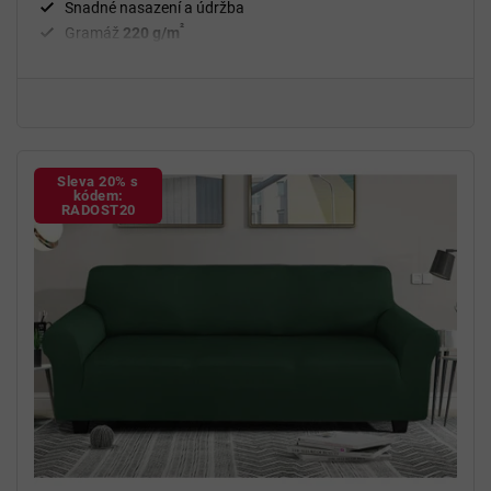
Snadné nasazení a údržba
²
Gramáž
220 g/m
Fixační válečky
v balení
94 % polyester, 6 % spandex
Sleva 20% s
kódem:
RADOST20