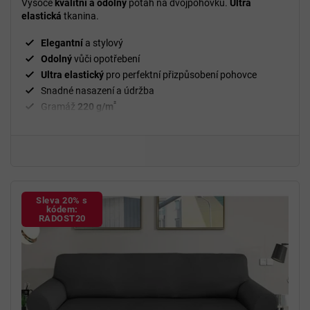
Vysoce
kvalitní a odolný
potah na dvojpohovku.
Ultra
elastická
tkanina.
Elegantní
a stylový
Odolný
vůči opotřebení
Ultra elastický
pro perfektní přizpůsobení pohovce
Snadné nasazení a údržba
²
Gramáž
220 g/m
Fixační válečky
v balení
94 % polyester, 6 % spandex
Sleva 20% s
kódem:
RADOST20