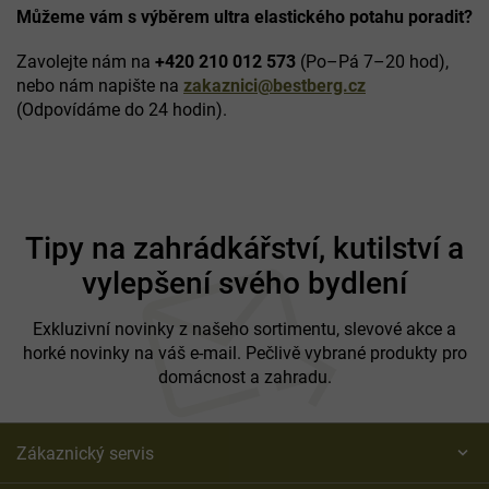
Můžeme vám s výběrem ultra elastického potahu poradit?
Zavolejte nám na
+420 210 012 573
(Po–Pá 7–20 hod),
nebo nám napište na
zakaznici@bestberg.cz
(Odpovídáme do 24 hodin).
Z
á
Tipy na zahrádkářství, kutilství a
p
vylepšení svého bydlení
a
t
í
Exkluzivní novinky z našeho sortimentu, slevové akce a
horké novinky na váš e-mail. Pečlivě vybrané produkty pro
domácnost a zahradu.
Zákaznický servis