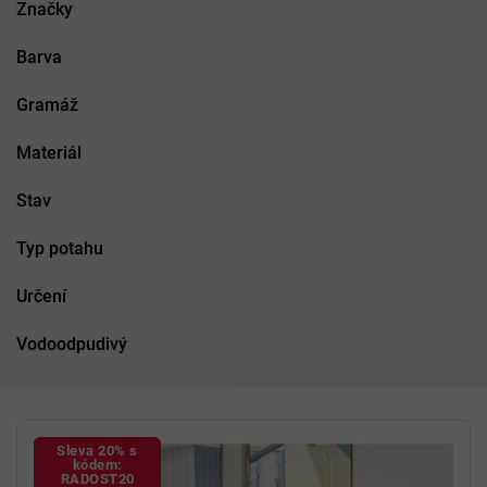
Značky
Barva
Gramáž
Materiál
Stav
Typ potahu
Určení
Vodoodpudivý
V
ý
Sleva 20% s
p
kódem:
RADOST20