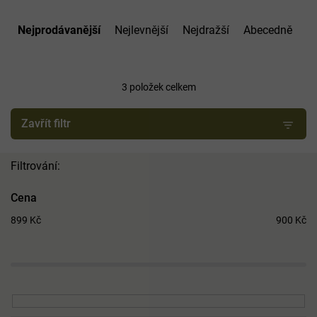
Ř
a
Nejprodávanější
Nejlevnější
Nejdražší
Abecedně
z
e
n
í
3
položek celkem
p
r
Zavřít filtr
o
d
u
k
t
Cena
ů
899
Kč
900
Kč