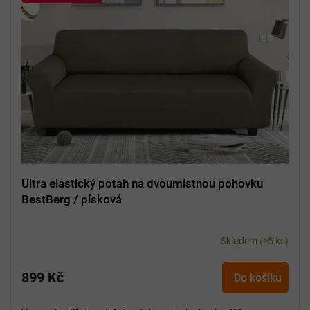
i
s
p
r
o
d
u
k
t
ů
Ultra elastický potah na dvoumístnou pohovku
BestBerg / písková
Skladem
(>5 ks)
899 Kč
Do košíku