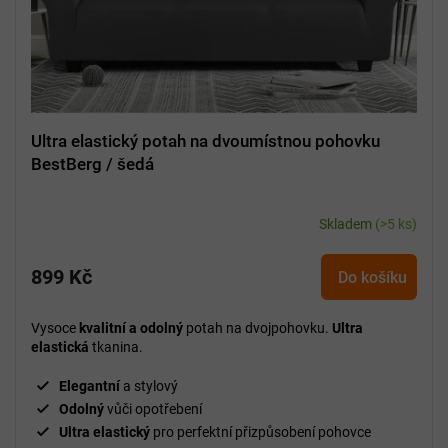
Ultra elastický potah na dvoumístnou pohovku
BestBerg / šedá
Skladem
(>5 ks)
899 Kč
Do košíku
Vysoce
kvalitní a odolný
potah na dvojpohovku.
Ultra
elastická
tkanina.
Elegantní
a stylový
Odolný
vůči opotřebení
Ultra elastický
pro perfektní přizpůsobení pohovce