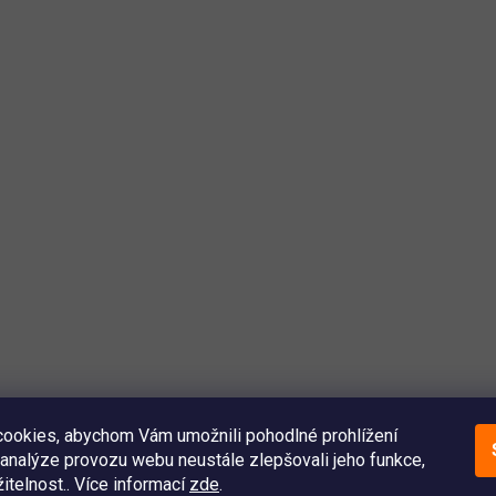
ookies, abychom Vám umožnili pohodlné prohlížení
analýze provozu webu neustále zlepšovali jeho funkce,
itelnost.. Více informací
zde
.