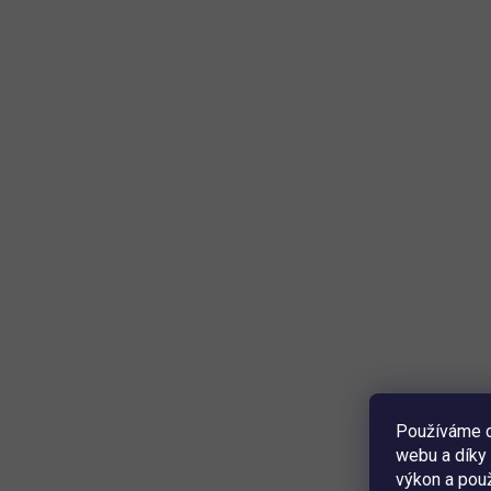
Používáme c
webu a díky 
výkon a použ