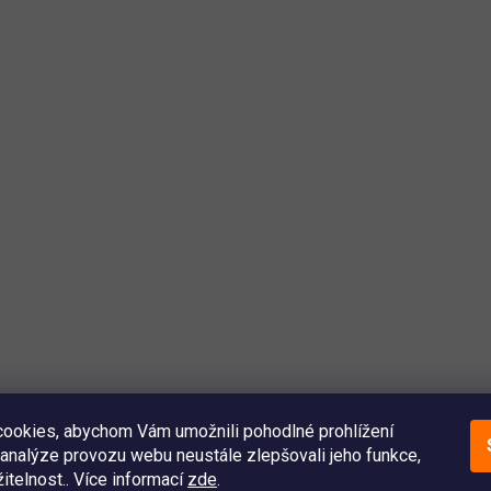
ookies, abychom Vám umožnili pohodlné prohlížení
analýze provozu webu neustále zlepšovali jeho funkce,
itelnost.. Více informací
zde
.