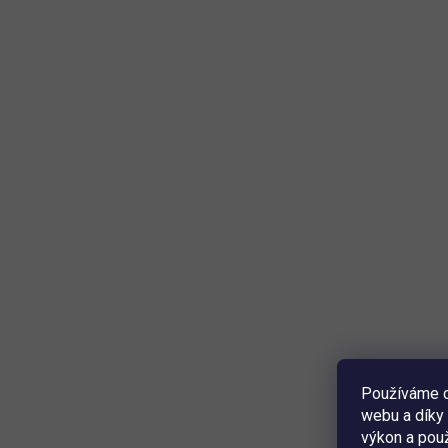
Používáme c
webu a díky 
výkon a použ