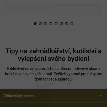
Z
á
Tipy na zahrádkářství, kutilství a
p
vylepšení svého bydlení
a
t
í
Exkluzivní novinky z našeho sortimentu, slevové akce a
horké novinky na váš e-mail. Pečlivě vybrané produkty pro
domácnost a zahradu.
Zákaznický servis