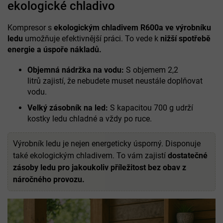
ekologické chladivo
Kompresor s
ekologickým chladivem
R600a
ve výrobníku
ledu
umožňuje efektivnější práci. To vede k
nižší spotřebě
energie a úspoře nákladů.
Objemná nádržka na vodu:
S objemem 2,2
litrů
zajistí, že nebudete muset neustále doplňovat
vodu.
Velký zásobník na led:
S kapacitou 700 g
udrží
kostky ledu chladné a vždy po ruce.
Výrobník ledu je nejen energeticky úsporný. Disponuje
také ekologickým chladivem.
To vám zajistí
dostatečné
zásoby ledu pro jakoukoliv příležitost bez obav z
náročného provozu.