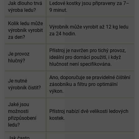
Jak dlouho trvá
Ledové kostky jsou připraveny za 7–
výroba ledu?
9 minut.
Kolik ledu může
Výrobník může vyrobit až 12 kg ledu
výrobník vyrobit
za 24 hodin.
za den?
Přístroj je navržen pro tichý provoz,
Je provoz
ideální pro domácí použití, i když
hlučný?
hlučnost není specifikována.
Ano, doporučuje se pravidelné čištění
Je nutné
zásobníku a filtru pro optimální
výrobník čistit?
výkon.
Jaké jsou
možnosti
Přístroj nabízí dvě velikosti ledových
přizpůsobení
kostek.
ledu?
Jak často