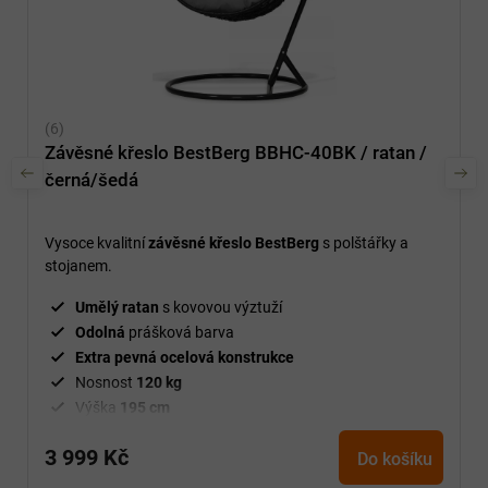
Závěsné křeslo BestBerg BBHC-40BK / ratan /
černá/šedá
Vysoce kvalitní
závěsné křeslo BestBerg
s polštářky a
stojanem.
Umělý ratan
s kovovou výztuží
Odolná
prášková barva
Extra pevná ocelová konstrukce
Nosnost
120 kg
Výška
195 cm
Barva
ratanu černá
3 999 Kč
Měkké šedé polštářky
Do košíku
Včetně stojanu a polštářků