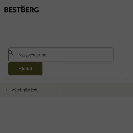
Přejít
na
obsah
Hledat
Výrobníky ledu