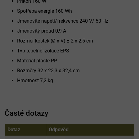
Příkon 160 W
Spotřeba energie 160 Wh
Jmenovité napětí/frekvence 240 V/ 50 Hz
Jmenovitý proud 0,9 A
Rozměr kostek (Ø x V) ± 2 x 2,5 cm
Typ tepelné izolace EPS
Materiál pláště PP
Rozměry 32 x 23,3 x 32,4 cm
Hmotnost 7,2 kg
Časté dotazy
Dotaz
Odpověď