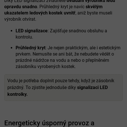
Díky LED signalizaci zvládnete
ovládání výrobníku ledu
opravdu snadno
. Průhledný kryt je navíc
skvělým
ukazatelem ledových kostek uvnitř
, aniž byste museli
výrobník otvírat.
LED signalizace
: Zajišťuje snadnou obsluhu a
kontrolu.
Průhledný kryt
: Je nejen praktickým, ale i estetickým
prvkem. Nemusíte se ani bát, že nebudete vědět o
prázdné nádržce na vodu a nebo o přeplněném
zásobníku vyrobených kostek.
Vodu je potřeba doplnit pouze tehdy, když je zásobník
prázdný. To zjistíte jednoduše díky
signalizaci LED
kontrolky.
Energeticky úsporný provoz a