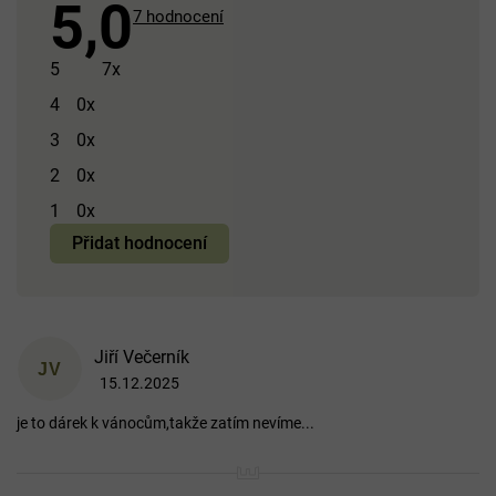
5,0
Průměrné
7 hodnocení
hodnocení
produktu
5
7x
je
4
0x
5,0
3
0x
z 5
hvězdiček.
2
0x
1
0x
Přidat hodnocení
V
Jiří Večerník
ý
JV
15.12.2025
p
Hodnocení produktu je 5 z 5 hvězdiček.
i
je to dárek k vánocům,takže zatím nevíme...
s
h
o
d