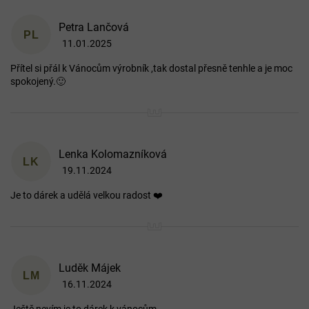
n
o
Petra Lančová
PL
c
11.01.2025
Hodnocení produktu je 5 z 5 hvězdiček.
e
n
Přítel si přál k Vánocům výrobník ,tak dostal přesně tenhle a je moc
í
spokojený.🙂
Lenka Kolomazníková
LK
19.11.2024
Hodnocení produktu je 5 z 5 hvězdiček.
Je to dárek a udělá velkou radost ❤️
Luděk Májek
LM
16.11.2024
Hodnocení produktu je 5 z 5 hvězdiček.
Ještě nevím je to dárek k vánocům