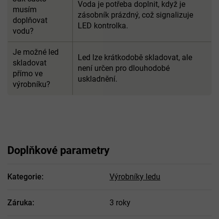
Voda je potřeba doplnit, když je
musím
zásobník prázdný, což signalizuje
doplňovat
LED kontrolka.
vodu?
Je možné led
Led lze krátkodobě skladovat, ale
skladovat
není určen pro dlouhodobé
přímo ve
uskladnění.
výrobníku?
Doplňkové parametry
Kategorie
:
Výrobníky ledu
Záruka
:
3 roky