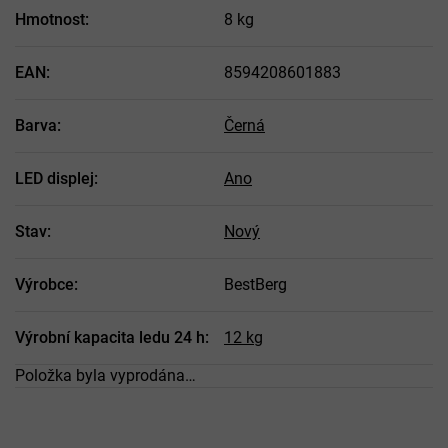
Hmotnost
:
8 kg
EAN
:
8594208601883
Barva
:
Černá
LED displej
:
Ano
Stav
:
Nový
Výrobce
:
BestBerg
Výrobní kapacita ledu 24 h
:
12 kg
Položka byla vyprodána…