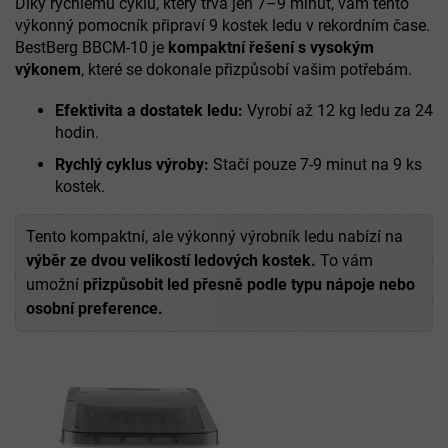
Díky rychlému cyklu, který trvá jen 7–9 minut, vám tento
výkonný pomocník připraví 9 kostek ledu v rekordním čase.
BestBerg BBCM-10 je
kompaktní řešení s vysokým
výkonem
, které se dokonale přizpůsobí vašim potřebám.
Efektivita a dostatek ledu:
Vyrobí až 12 kg ledu za 24
hodin.
Rychlý cyklus výroby:
Stačí pouze 7-9 minut na 9 ks
kostek.
Tento kompaktní, ale výkonný výrobník ledu nabízí na
výběr ze dvou velikostí ledových kostek.
To vám
umožní
přizpůsobit led přesně podle typu nápoje nebo
osobní preference.