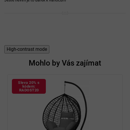
High-contrast mode
Mohlo by Vás zajímat
Sleva 20% s
kódem:
RADOST20