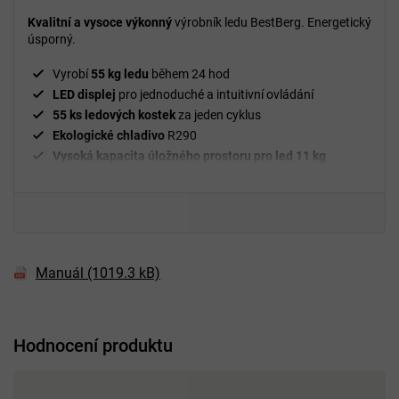
5,0
z
Kvalitní a vysoce výkonný
výrobník ledu BestBerg. Energetický
5
úsporný.
hvězdiček.
Vyrobí
55 kg ledu
během 24 hod
LED displej
pro jednoduché a intuitivní ovládání
55 ks ledových kostek
za jeden cyklus
Ekologické chladivo
R290
Vysoká kapacita úložného prostoru pro led 11 kg
Manuál (1019.3 kB)
Hodnocení produktu