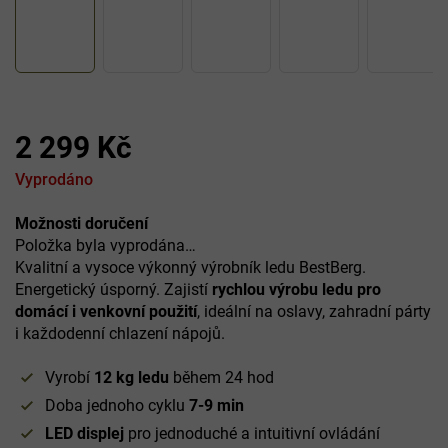
2 299 Kč
Měrná
Vyprodáno
cena:
Možnosti doručení
Položka byla vyprodána…
Kvalitní a vysoce výkonný výrobník ledu BestBerg.
Energetický úsporný. Zajistí
rychlou výrobu ledu pro
domácí i venkovní použití
, ideální na oslavy, zahradní párty
i každodenní chlazení nápojů.
Vyrobí
12 kg ledu
během 24 hod
Doba jednoho cyklu
7-9 min
LED displej
pro jednoduché a intuitivní ovládání