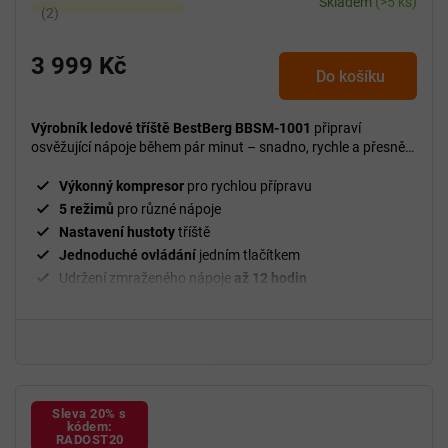
Skladem
(>5 ks)
Průměrné
hodnocení
produktu
3 999 Kč
Do košíku
je
5,0
z
Výrobník ledové tříště BestBerg BBSM-1001
připraví
5
osvěžující nápoje během pár minut – snadno, rychle a přesně
podle vaší chuti.
hvězdiček.
Výkonný kompresor
pro rychlou přípravu
5 režimů
pro různé nápoje
Nastavení hustoty
tříště
Jednoduché ovládání
jedním tlačítkem
Udržení zmraženého nápoje
až 12 hodin
Sleva 20% s
kódem:
RADOST20