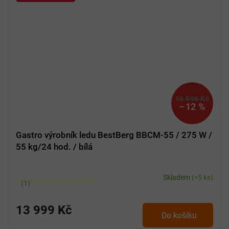
15 999 Kč
–12 %
Gastro výrobník ledu BestBerg BBCM-55 / 275 W /
55 kg/24 hod. / bílá
Skladem
(>5 ks)
Průměrné
hodnocení
produktu
13 999 Kč
Do košíku
je