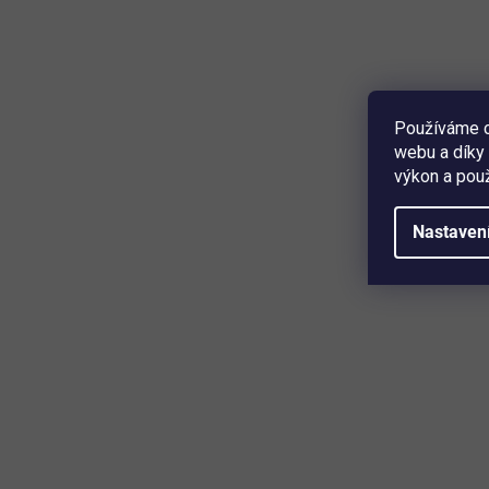
Používáme c
webu a díky 
výkon a použ
Nastaven