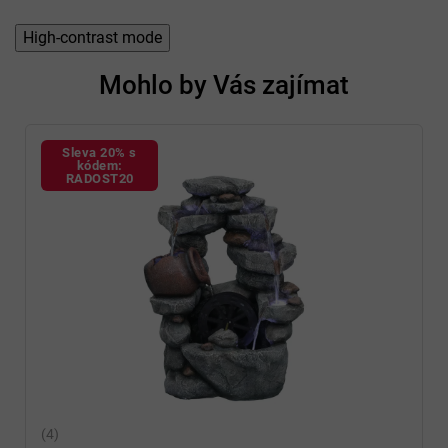
e
n
High-contrast mode
í
Mohlo by Vás zajímat
Sleva 20% s
kódem:
RADOST20