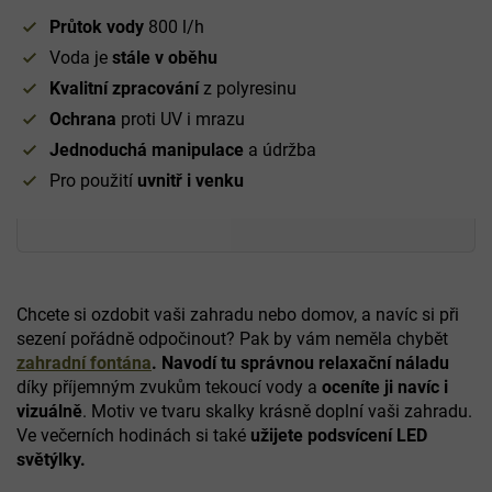
Průtok vody
800 l/h
Voda je
stále v oběhu
Kvalitní zpracování
z polyresinu
Ochrana
proti UV i mrazu
Jednoduchá manipulace
a údržba
Pro použití
uvnitř i venku
Chcete si ozdobit vaši zahradu nebo domov, a navíc si při
sezení pořádně odpočinout? Pak by vám neměla chybět
zahradní fontána
. Navodí tu správnou relaxační náladu
díky příjemným zvukům tekoucí vody a
oceníte ji navíc i
vizuálně
. Motiv ve tvaru skalky krásně doplní vaši zahradu.
Ve večerních hodinách si také
užijete podsvícení LED
světýlky.