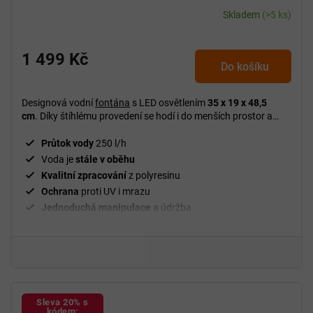
Skladem
(>5 ks)
1 499 Kč
Do košíku
Designová vodní
fontána
s LED osvětlením
35 x 19 x 48,5
cm
. Díky štíhlému provedení se hodí i do menších prostor a
jemný vodní efekt s
LED podsvícením
navodí příjemnou,
relaxační atmosféru.
Průtok vody
250 l/h
Voda je
stále v oběhu
Kvalitní zpracování
z polyresinu
Ochrana
proti UV i mrazu
Jednoduchá manipulace
a údržba
Pro použití
uvnitř i venku
Sleva 20% s
kódem: