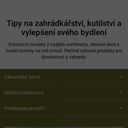
Z
á
Tipy na zahrádkářství, kutilství a
p
vylepšení svého bydlení
a
t
í
Exkluzivní novinky z našeho sortimentu, slevové akce a
horké novinky na váš e-mail. Pečlivě vybrané produkty pro
domácnost a zahradu.
Zákaznický servis
Užitečné informace
Potřebujete poradit?