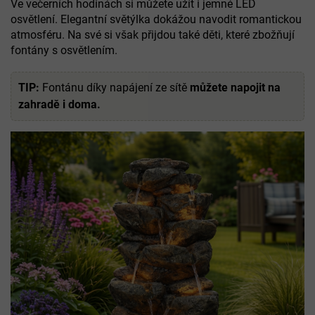
Ve večerních hodinách si můžete užít i jemné LED
osvětlení. Elegantní světýlka dokážou navodit romantickou
atmosféru. Na své si však přijdou také děti, které zbožňují
fontány s osvětlením.
TIP:
Fontánu díky napájení ze sítě
můžete napojit na
zahradě i doma.