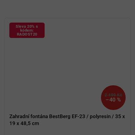
Sleva 20% s
kódem:
RADOST20
2 499 Kč
–40 %
Zahradní fontána BestBerg EF-23 / polyresin / 35 x
19 x 48,5 cm