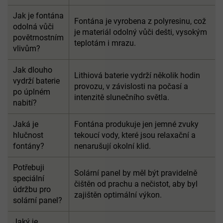
Jak je fontána
Fontána je vyrobena z polyresinu, což
odolná vůči
je materiál odolný vůči dešti, vysokým
povětrnostním
teplotám i mrazu.
vlivům?
Jak dlouho
Lithiová baterie vydrží několik hodin
vydrží baterie
provozu, v závislosti na počasí a
po úplném
intenzitě slunečního světla.
nabití?
Jaká je
Fontána produkuje jen jemné zvuky
hlučnost
tekoucí vody, které jsou relaxační a
fontány?
nenarušují okolní klid.
Potřebuji
Solární panel by měl být pravidelně
speciální
čištěn od prachu a nečistot, aby byl
údržbu pro
zajištěn optimální výkon.
solární panel?
Jaký je