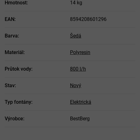
Hmotnost
:
14 kg
EAN
:
8594208601296
Barva
:
Šedá
Materiál
:
Polyresin
Průtok vody
:
800 l/h
Stav
:
Nový
Typ fontány
:
Elektrická
Výrobce
:
BestBerg