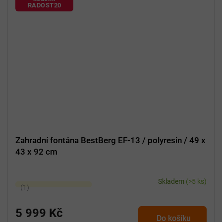
RADOST20
Zahradní fontána BestBerg EF-13 / polyresin / 49 x
43 x 92 cm
Skladem
(>5 ks)
Průměrné
hodnocení
produktu
5 999 Kč
Do košíku
je