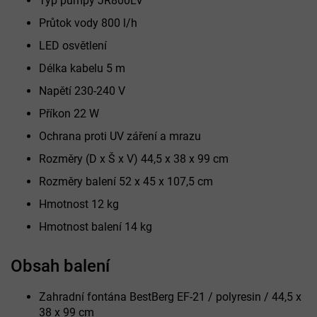
Typ pumpy
JR800LV
Průtok vody 800 l/h
LED osvětlení
Délka kabelu 5 m
Napětí 230-240 V
Příkon 22 W
Ochrana proti UV záření a mrazu
Rozměry (D x Š x V) 44,5 x 38 x 99 cm
Rozměry balení 52 x 45 x 107,5 cm
Hmotnost 12 kg
Hmotnost balení 14 kg
Obsah balení
Zahradní fontána BestBerg EF-21 / polyresin / 44,5 x
38 x 99 cm