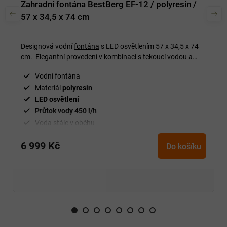
Zahradní fontána BestBerg EF-12 / polyresin /
57 x 34,5 x 74 cm
Designová vodní
fontána
s LED osvětlením 57 x 34,5 x 74
cm.
Elegantní provedení v kombinaci s tekoucí vodou a
LED podsvícením vytváří
příjemnou a uklidňující
Vodní fontána
atmosféru
na zahradě i terase.
Materiál
polyresin
LED osvětlení
Průtok vody 450 l/h
Voda stále v oběhu
Ochrana
proti UV a mrazu
6 999 Kč
57 x 34,5 x 74 cm
Do košíku
Jednoduchá manipulace
Venkovní i vnitřní použití