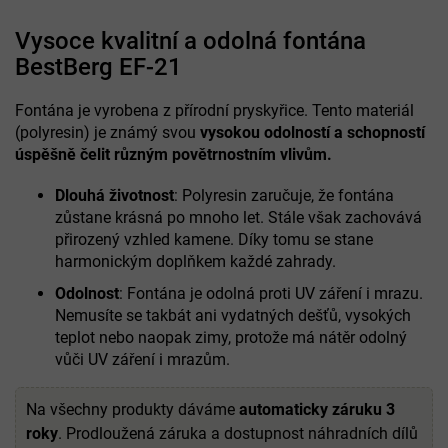
Vysoce kvalitní a odolná fontána
BestBerg EF-21
Fontána je vyrobena z přírodní pryskyřice. Tento materiál
(polyresin) je známý svou
vysokou odolností a schopností
úspěšně čelit různým povětrnostním vlivům.
Dlouhá životnost
: Polyresin zaručuje, že fontána
zůstane krásná po mnoho let. Stále však zachovává
přirozený vzhled kamene. Díky tomu se stane
harmonickým doplňkem každé zahrady.
Odolnost
: Fontána je odolná proti UV záření i mrazu.
Nemusíte se takbát ani vydatných dešťů, vysokých
teplot nebo naopak zimy, protože má nátěr odolný
vůči UV záření i mrazům.
Na všechny produkty dáváme
automaticky záruku 3
roky
. Prodloužená záruka a dostupnost náhradních dílů