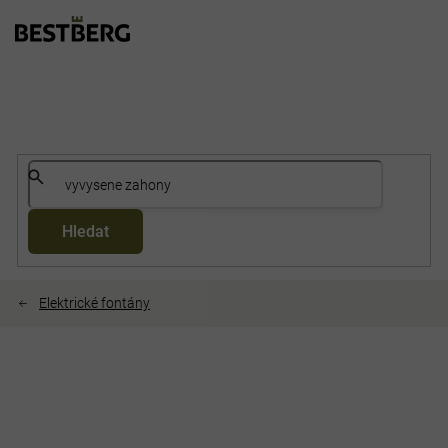
Přejít
na
obsah
Hledat
Elektrické fontány