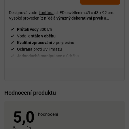
5,0
z
Designová vodní
fontána
s LED osvětlením 49 x 43 x 92 cm.
5
Vysoké provedení z ní dělá
výrazný dekorativní prvek
a
kombinace tekoucí vody s LED podsvícením navodí příjemnou
hvězdiček.
relaxační atmosféru.
Průtok vody
800 l/h
Voda je
stále v oběhu
Kvalitní zpracování
z polyresinu
Ochrana
proti UV i mrazu
Jednoduchá manipulace
a údržba
Pro použití
uvnitř i venku
Hodnocení produktu
5,0
Průměrné
1 hodnocení
hodnocení
produktu
5
1x