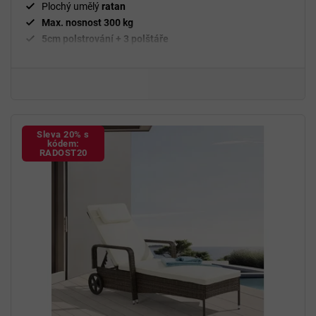
Plochý umělý
ratan
Max. nosnost 300 kg
5cm polstrování + 3 polštáře
Polyesterová tkanina
Sleva 20% s
kódem:
RADOST20