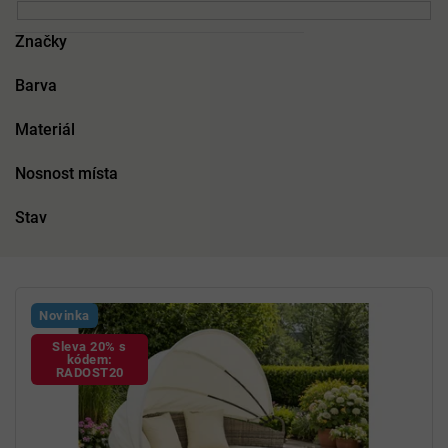
Značky
Barva
Materiál
Nosnost místa
Stav
V
ý
Novinka
p
Sleva 20% s
i
kódem:
s
RADOST20
p
r
o