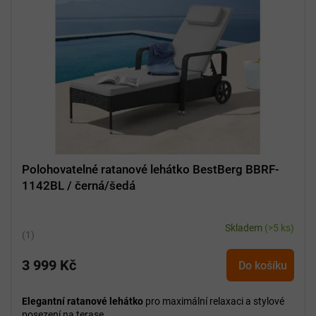
Polohovatelné ratanové lehátko BestBerg BBRF-
1142BL / černá/šedá
Skladem
(>5 ks)
Průměrné
hodnocení
3 999 Kč
produktu
Do košíku
je
5,0
Elegantní ratanové lehátko
pro maximální relaxaci a stylové
z
posezení na terase.