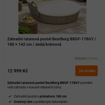
d
u
k
t
ů
Zahradní ratanová postel BestBerg BBGF-178GY /
180 × 142 cm / šedá/krémová
Skladem
(>5 ks)
12 999 Kč
Do košíku
Zahradní ratanová postel BestBerg BBGF-178GY
promění
vaši zahradu v luxusní relaxační zónu.
Zahradní postel s
průměrem 180 cm
Ocelový rám
s práškovým lakováním