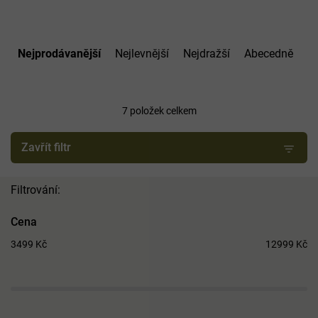
Ř
a
Nejprodávanější
Nejlevnější
Nejdražší
Abecedně
z
e
n
í
7
položek celkem
p
r
Zavřít filtr
o
d
u
k
t
Cena
ů
3499
Kč
12999
Kč