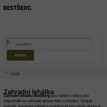
Přejít
na
obsah
Hledat
Zahradní lehátka
Zahradní lehátka BestBerg
jsou ideální volbou pro
odpočinek na zahradě, terase nebo u bazénu. Spojují
pohodlí, elegantní vzhled a praktičnost pro chvíle relaxace