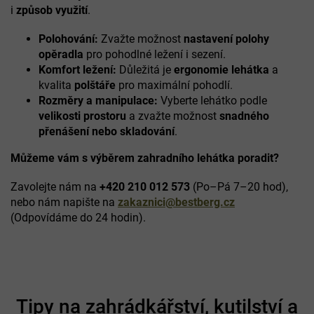
c
i
způsob využití
.
í
p
Polohování:
Zvažte možnost
nastavení polohy
r
opěradla
pro pohodlné ležení i sezení.
v
k
Komfort ležení:
Důležitá je
ergonomie lehátka
a
y
kvalita
polštáře
pro maximální pohodlí.
v
Rozměry a manipulace:
Vyberte lehátko podle
ý
velikosti prostoru
a zvažte možnost
snadného
p
přenášení nebo skladování
.
i
s
Můžeme vám s výběrem zahradního lehátka poradit?
u
Zavolejte nám na
+420 210 012 573
(Po–Pá 7–20 hod),
nebo nám napište na
zakaznici@bestberg.cz
(Odpovídáme do 24 hodin).
Z
á
Tipy na zahrádkářství, kutilství a
p