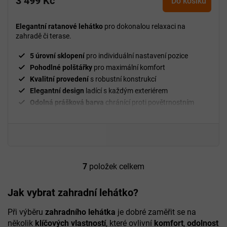
3 499 Kč
Do košíku
Elegantní ratanové lehátko
pro dokonalou relaxaci na
zahradě či terase.
5 úrovní sklopení
pro individuální nastavení pozice
Pohodlné polštářky
pro maximální komfort
Kvalitní provedení
s robustní konstrukcí
Elegantní design
ladící s každým exteriérem
Odolná prášková barva
chránící proti povětrnostním
vlivům
Nosnost 120 kg
na jedno lehátko
7
položek celkem
O
v
l
Jak vybrat zahradní lehátko?
á
d
Při výběru
zahradního lehátka
je dobré zaměřit se na
a
několik
klíčových vlastností
, které ovlivní
komfort
,
odolnost