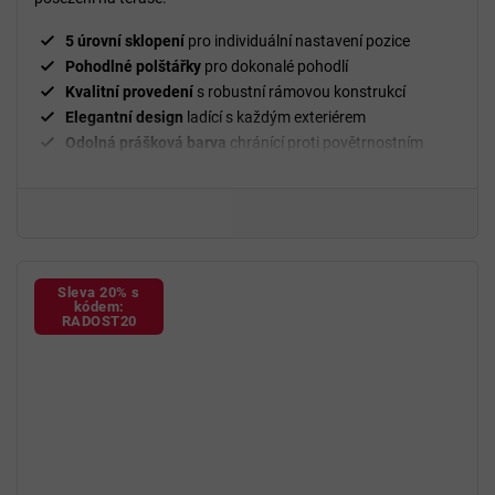
5
hvězdiček.
5 úrovní sklopení
pro individuální nastavení pozice
Pohodlné polštářky
pro dokonalé pohodlí
Kvalitní provedení
s robustní rámovou konstrukcí
Elegantní design
ladící s každým exteriérem
Odolná prášková barva
chránící proti povětrnostním
vlivům
Kolečka
pro snadné přesouvání lehátka
Nosnost 120 kg
na jedno lehátko
Sleva 20% s
kódem:
RADOST20