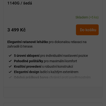
1140G / šedá
Skladem
(>5 ks)
3 499 Kč
Do košíku
Elegantní ratanové lehátko
pro dokonalou relaxaci na
zahradě či terase.
5 úrovní sklopení
pro individuální nastavení pozice
Pohodlné polštářky
pro maximální komfort
Kvalitní provedení
s robustní konstrukcí
Elegantní design
ladící s každým exteriérem
Odolná prášková barva
chránící proti povětrnostním
vlivům
Nosnost 120 kg
na jedno lehátko