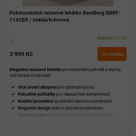
Polohovatelné ratanové lehátko BestBerg BBRF-
1142BR / hnědá/krémová
Skladem
(>5 ks)
Průměrné
hodnocení
3 999 Kč
produktu
Do košíku
je
5,0
Elegantní ratanové lehátko
pro maximální pohodlí a styl na
z
vaší terase či zahradě.
5
hvězdiček.
Více úrovní sklopení
pro optimální pozici
Pohodlné polštářky
pro relaxaci bez kompromisů
Kvalitní provedení
se stabilní rámovou konstrukcí
Elegantní design
ladící s jakýmkoli exteriérem
Odolná prášková barva
proti povětrnostním vlivům
Kolečka
pro snadné přemístění lehátka
Nosnost 120 kg
na jedno lehátko