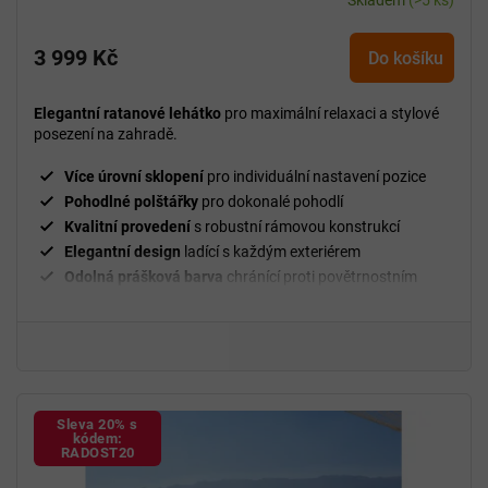
3 999 Kč
Do košíku
Elegantní ratanové lehátko
pro maximální relaxaci a stylové
posezení na zahradě.
Více úrovní sklopení
pro individuální nastavení pozice
Pohodlné polštářky
pro dokonalé pohodlí
Kvalitní provedení
s robustní rámovou konstrukcí
Elegantní design
ladící s každým exteriérem
Odolná prášková barva
chránící proti povětrnostním
vlivům
Kolečka
pro snadné přesouvání lehátka
Nosnost 120 kg
na jedno lehátko
Sleva 20% s
kódem:
RADOST20