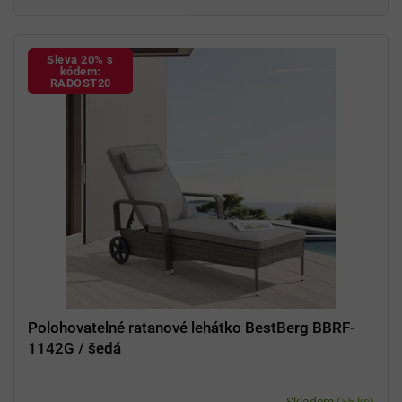
Sleva 20% s
kódem:
RADOST20
Polohovatelné ratanové lehátko BestBerg BBRF-
1142G / šedá
Skladem
(>5 ks)