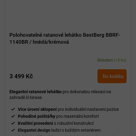
Polohovatelné ratanové lehátko BestBerg BBRF-
1140BR / hnědá/krémová
Skladem
(>5 ks)
3 499 Kč
Do košíku
Elegantní ratanové lehátko
pro dokonalou relaxaci na
zahradě či terase.
Více úrovní sklopení
pro individuální nastavení pozice
Pohodlné polštářky
pro maximální komfort
Kvalitní provedení
s robustní konstrukcí
Elegantní design
ladící s každým exteriérem