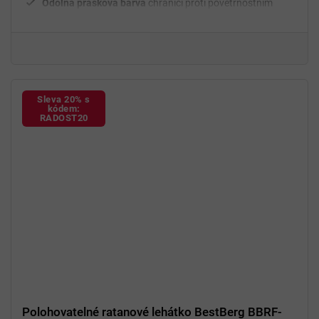
Odolná prášková barva
chránící proti povětrnostním
vlivům
Nosnost 120 kg
na jedno lehátko
Sleva 20% s
kódem:
RADOST20
Polohovatelné ratanové lehátko BestBerg BBRF-