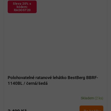
Sleva 20% s
kódem:
RADOST20
Polohovatelné ratanové lehátko BestBerg BBRF-
1140BL / černá/šedá
Skladem
(2 ks)