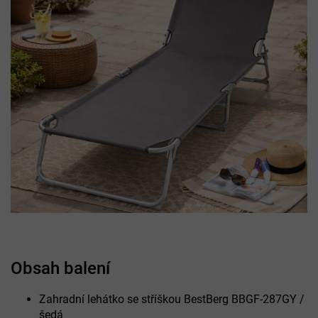
Obsah balení
Zahradní lehátko se stříškou BestBerg BBGF-287GY /
šedá