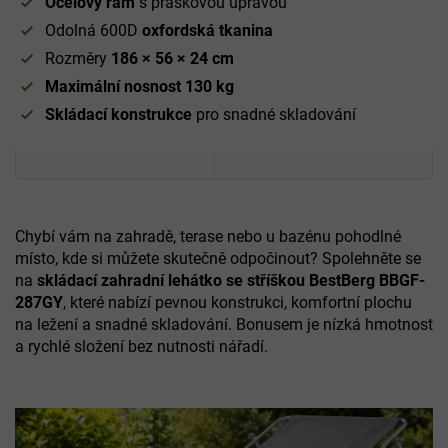
Ocelový rám
s práškovou úpravou
Odolná 600D
oxfordská tkanina
Rozměry
186 × 56 × 24 cm
Maximální nosnost 130 kg
Skládací konstrukce
pro snadné skladování
Chybí vám na zahradě, terase nebo u bazénu pohodlné
místo, kde si můžete skutečně odpočinout? Spolehněte se
na
skládací zahradní lehátko se stříškou BestBerg BBGF-
287GY
, které nabízí pevnou konstrukci, komfortní plochu
na ležení a snadné skladování. Bonusem je nízká hmotnost
a rychlé složení bez nutnosti nářadí.