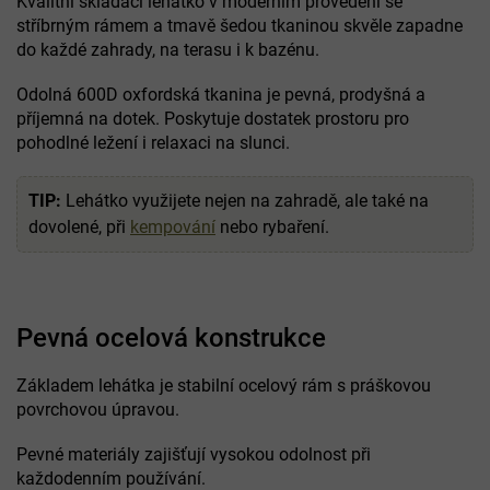
Kvalitní skládací lehátko v moderním provedení se
stříbrným rámem a tmavě šedou tkaninou skvěle zapadne
do každé zahrady, na terasu i k bazénu.
Odolná 600D oxfordská tkanina je pevná, prodyšná a
příjemná na dotek. Poskytuje dostatek prostoru pro
pohodlné ležení i relaxaci na slunci.
TIP:
Lehátko využijete nejen na zahradě, ale také na
dovolené, při
kempování
nebo rybaření.
Pevná ocelová konstrukce
Základem lehátka je stabilní ocelový rám s práškovou
povrchovou úpravou.
Pevné materiály zajišťují vysokou odolnost při
každodenním používání.