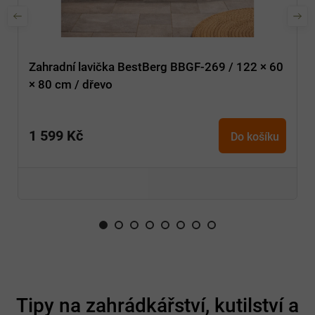
Zahradní lavička BestBerg BBGF-269 / 122 × 60
× 80 cm / dřevo
1 599 Kč
Do košíku
Z
á
Tipy na zahrádkářství, kutilství a
p