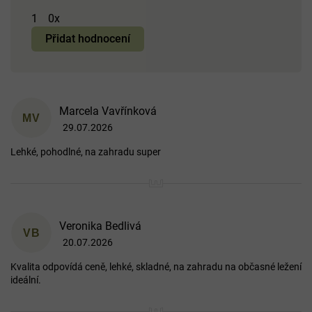
1
0x
Přidat hodnocení
V
Marcela Vavřínková
ý
MV
29.07.2026
p
Hodnocení produktu je 5 z 5 hvězdiček.
i
Lehké, pohodlné, na zahradu super
s
h
o
d
n
o
Veronika Bedlivá
VB
c
20.07.2026
Hodnocení produktu je 5 z 5 hvězdiček.
e
n
Kvalita odpovídá ceně, lehké, skladné, na zahradu na občasné ležení
í
ideální.