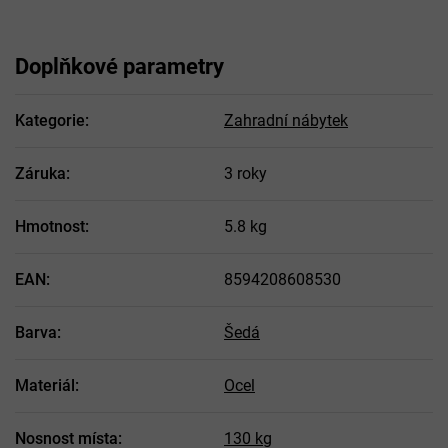
Doplňkové parametry
Kategorie
:
Zahradní nábytek
Záruka
:
3 roky
Hmotnost
:
5.8 kg
EAN
:
8594208608530
Barva
:
Šedá
Materiál
:
Ocel
Nosnost místa
:
130 kg