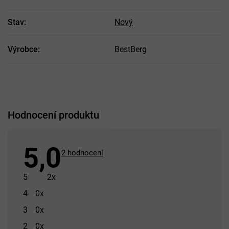
Stav
:
Nový
Výrobce
:
BestBerg
Hodnocení produktu
5,0
Průměrné
2 hodnocení
hodnocení
produktu
5
2x
je
4
0x
5,0
3
0x
z 5
hvězdiček.
2
0x