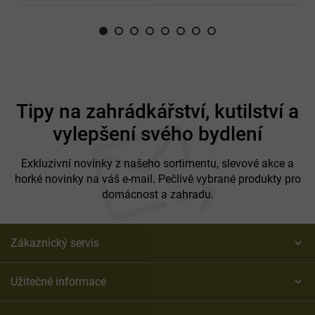
Z
á
Tipy na zahrádkářství, kutilství a
p
vylepšení svého bydlení
a
t
í
Exkluzivní novinky z našeho sortimentu, slevové akce a
horké novinky na váš e-mail. Pečlivě vybrané produkty pro
domácnost a zahradu.
Zákaznický servis
Užitečné informace