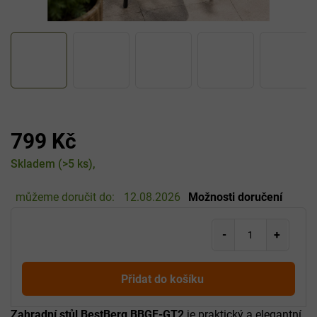
799 Kč
Měrná
Skladem
(>5 ks)
cena:
můžeme doručit do:
12.08.2026
Možnosti doručení
Přidat do košíku
Zahradní stůl BestBerg BBGF-GT2
je praktický a elegantní