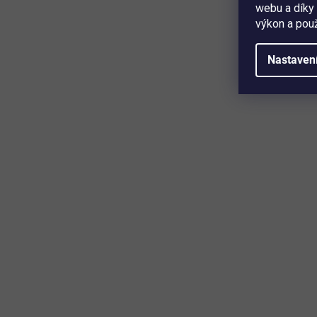
webu a díky 
výkon a použ
Nastaven