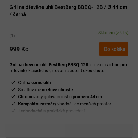
Gril na dřevěné uhlí BestBerg BBBQ-12B / Ø 44 cm
/ černá
Skladem
(>5 ks)
Průměrné
hodnocení
999 Kč
produktu
Do košíku
je
5,0
Gril na dřevěné uhlí
BestBerg BBBQ-12B
je ideální volbou pro
z
milovníky klasického grilování s autentickou chutí.
5
hvězdiček.
Gril
na černé uhlí
Smaltované
ocelové ohniště
Chromovaný grilovací rošt o
průměru 44 cm
Kompaktní rozměry
vhodné i do menších prostor
Jednoduché a praktické
provedení