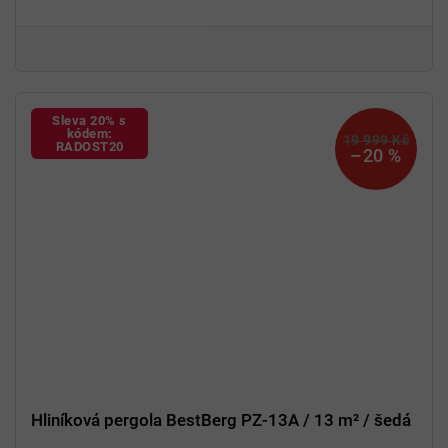
Digitální displej, Bluetooth
Úsporný režim
ECO
, rychlé chlazení MAX
Sleva 20% s
kódem:
19 999 Kč
RADOST20
–20 %
Hliníková pergola BestBerg PZ-13A / 13 m² / šedá