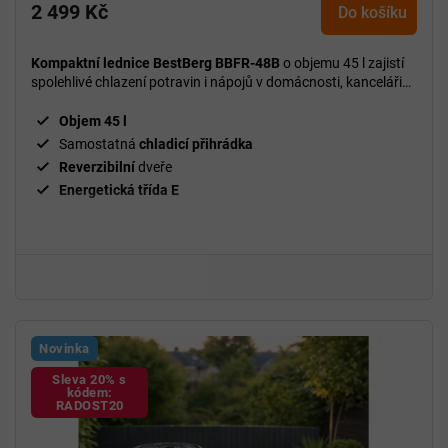
2 499 Kč
Do košíku
Kompaktní lednice BestBerg BBFR-48B
o objemu 45 l zajistí
spolehlivé chlazení potravin i nápojů v domácnosti, kanceláři
nebo na cestách.
Objem 45 l
Samostatná
chladicí přihrádka
Reverzibilní
dveře
Energetická třída E
Novinka
Sleva 20% s
kódem:
RADOST20