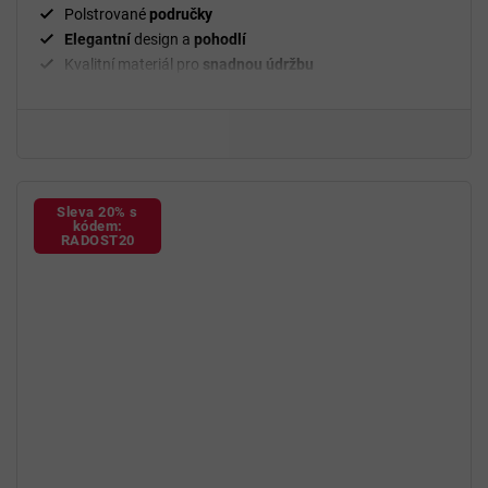
Polstrované
područky
Elegantní
design a
pohodlí
Kvalitní materiál pro
snadnou údržbu
94 % polyuretan, 6 % polyester
Sleva 20% s
kódem:
RADOST20