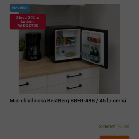
Novinka
Sleva 20% s
kódem:
RADOST20
Mini chladnička BestBerg BBFR-48B / 45 l / černá
Skladem
(>5 ks)