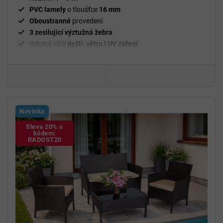
PVC lamely
o tloušťce
16
mm
Oboustranné
provedení
3 zesilující výztužná žebra
Odolná vůči
dešti, větru i UV záření
Novinka
Sleva 20% s
kódem:
RADOST20