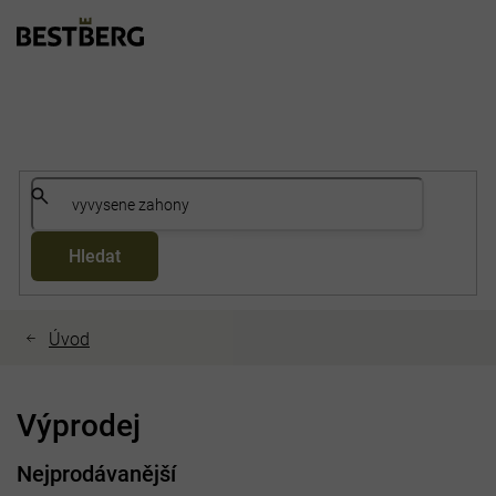
Přejít
na
obsah
Hledat
Výprodej
Nejprodávanější