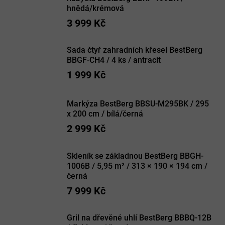
hnědá/krémová
3 999 Kč
Sada čtyř zahradních křesel BestBerg
BBGF-CH4 / 4 ks / antracit
1 999 Kč
Markýza BestBerg BBSU-M295BK / 295
x 200 cm / bílá/černá
2 999 Kč
Skleník se základnou BestBerg BBGH-
1006B / 5,95 m² / 313 × 190 × 194 cm /
černá
7 999 Kč
Gril na dřevěné uhlí BestBerg BBBQ-12B