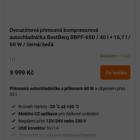
Dvouzónová přenosná kompresorová
autochladnička BestBerg BBPF-65D / 40 l + 16,7 l /
60 W / černá/šedá
Skladem
(>5 ks)
Průměrné
hodnocení
9 999 Kč
produktu
Do košíku
je
5,0
Přenosná autochladnička s příkonem 60 W
a objemem přes
z
55 l.
5
°
°
hvězdiček.
Rozsah teploty
-20
C až +20
C
Mobilní CZ aplikace
pro dálkové ovládání
Napájení přes
12V/24V nebo 230 V
USB konektor
5V/1A
Termostat pro
přesné nastavení teploty