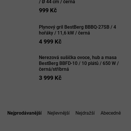
/ Ø 44 cm / černá
999 Kč
Plynový gril BestBerg BBBQ-27SB / 4
hořáky / 11,6 kW / černá
4 999 Kč
Nerezová sušička ovoce, hub a masa
BestBerg BBFD-10 / 10 plátů / 650 W /
černá/stříbrná
3 999 Kč
Ř
a
Nejprodávanější
Nejlevnější
Nejdražší
Abecedně
z
e