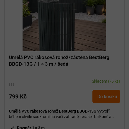
Umělá PVC rákosová rohož/zástěna BestBerg
BBGD-13G / 1 × 3 m / šedá
Skladem
(>5 ks)
Průměrné
hodnocení
799 Kč
produktu
Do košíku
je
5,0
Umělá PVC rákosová rohož BestBerg BBGD-13G
vytvoří
z
během chvíle soukromí na vaší zahradě, terase i balkoně a
5
zároveň působí přirozeným dojmem.
hvězdiček.
Rozměr 1 × 3 m