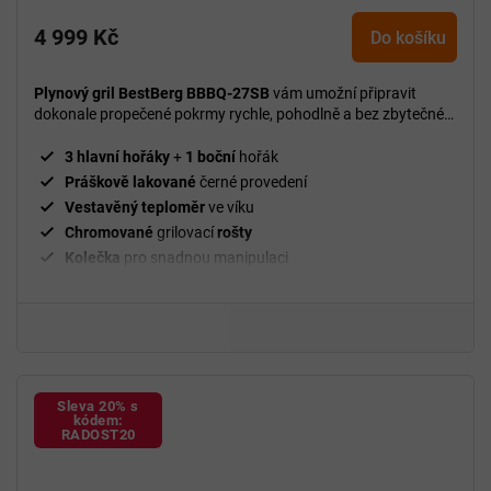
hodnocení
4 999 Kč
produktu
Do košíku
je
5,0
Plynový gril BestBerg BBBQ-27SB
vám umožní připravit
z
dokonale propečené pokrmy rychle, pohodlně a bez zbytečné
5
námahy.
hvězdiček.
3 hlavní hořáky
+
1 boční
hořák
Práškově lakované
černé provedení
Vestavěný teploměr
ve víku
Chromované
grilovací
rošty
Kolečka
pro snadnou manipulaci
Sleva 20% s
kódem:
RADOST20