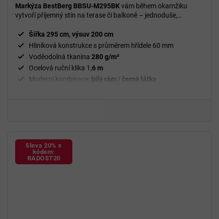
5,0
Markýza BestBerg BBSU-M295BK
vám během okamžiku
z
vytvoří příjemný stín na terase či balkoně – jednoduše,
5
spolehlivě a bez elektřiny.
hvězdiček.
Šířka 295 cm, výsuv 200 cm
Hliníková konstrukce s průměrem hřídele 60 mm
Voděodolná tkanina
280 g/m²
Ocelová ruční klika 1
,6 m
Moderní kombinace:
bílý rám / černá látka
Sleva 20% s
kódem:
RADOST20