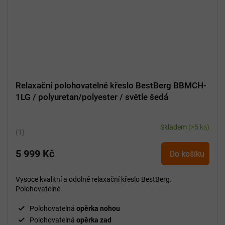
Relaxační polohovatelné křeslo BestBerg BBMCH-
1LG / polyuretan/polyester / světle šedá
Skladem
(>5 ks)
Průměrné
hodnocení
5 999 Kč
produktu
Do košíku
je
5,0
Vysoce kvalitní a odolné relaxační křeslo BestBerg.
z
Polohovatelné.
5
hvězdiček.
Polohovatelná
opěrka nohou
Polohovatelná
opěrka zad