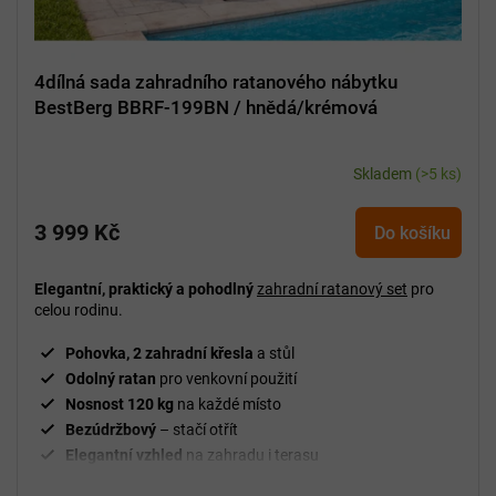
4dílná sada zahradního ratanového nábytku
BestBerg BBRF-199BN / hnědá/krémová
Skladem
(>5 ks)
3 999 Kč
Do košíku
Elegantní, praktický a pohodlný
zahradní ratanový set
pro
celou rodinu.
Pohovka, 2 zahradní křesla
a stůl
Odolný ratan
pro venkovní použití
Nosnost 120 kg
na každé místo
Bezúdržbový
– stačí otřít
Elegantní vzhled
na zahradu i terasu
Vhodné na chatu i pod pergolu