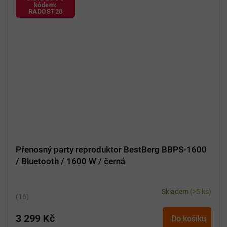
kódem:
RADOST20
Přenosný party reproduktor BestBerg BBPS-1600
/ Bluetooth / 1600 W / černá
Skladem
(>5 ks)
Průměrné
hodnocení
3 299 Kč
produktu
Do košíku