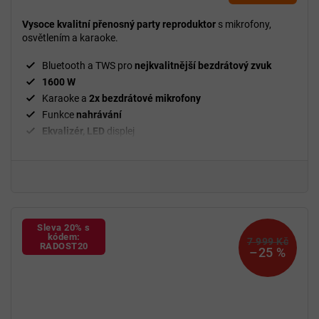
je
5,0
Vysoce kvalitní přenosný party reproduktor
s mikrofony,
z
osvětlením a karaoke.
5
hvězdiček.
Bluetooth a TWS pro
nejkvalitnější bezdrátový zvuk
1600 W
Karaoke a
2x bezdrátové mikrofony
Funkce
nahrávání
Ekvalizér, LED
displej
Párty
osvětlení
Dálkové
ovládání
Výkonná baterie
4000 mAh
Vstup na
USB/SD, AUX
Sleva 20% s
kódem:
7 999 Kč
RADOST20
–25 %