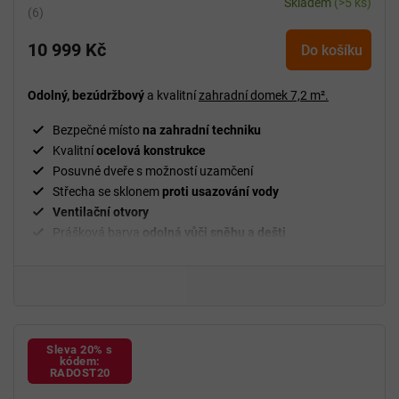
Skladem
(>5 ks)
Průměrné
hodnocení
10 999 Kč
produktu
Do košíku
je
5,0
Odolný, bezúdržbový
a kvalitní
zahradní domek
7,2 m².
z
5
Bezpečné místo
na zahradní techniku
hvězdiček.
Kvalitní
ocelová konstrukce
Posuvné dveře s možností uzamčení
Střecha se sklonem
proti usazování vody
Ventilační
otvory
Prášková barva
odolná vůči sněhu a dešti
Jednoduchá
montáž
Sleva 20% s
kódem:
RADOST20