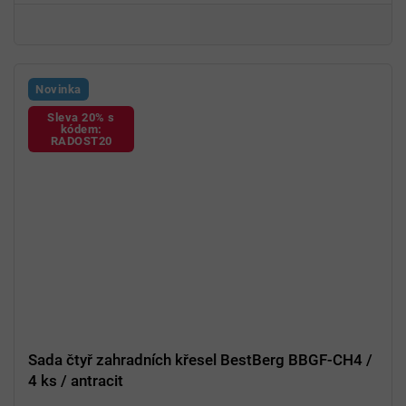
Novinka
Sleva 20% s
kódem:
RADOST20
Sada čtyř zahradních křesel BestBerg BBGF-CH4 /
4 ks / antracit