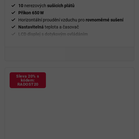
hvězdiček.
10
nerezových
sušicích plátů
Příkon 650 W
Horizontální proudění vzduchu pro
rovnoměrné sušení
Nastavitelná
teplota a časovač
LCD displej s dotykovým ovládáním
Transparentní dvířka
pro kontrolu sušení
Sleva 20% s
kódem:
RADOST20