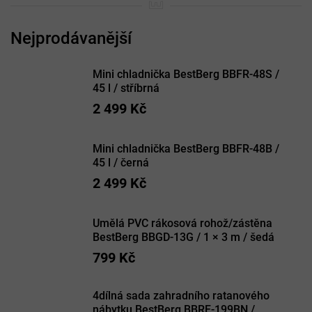
Mini chladnička BestBerg BBFR-48S /
45 l / stříbrná
2 499 Kč
Mini chladnička BestBerg BBFR-48B /
45 l / černá
2 499 Kč
Umělá PVC rákosová rohož/zástěna
BestBerg BBGD-13G / 1 × 3 m / šedá
799 Kč
4dílná sada zahradního ratanového
nábytku BestBerg BBRF-199BN /