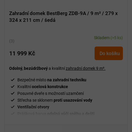
Zahradní domek BestBerg ZDB-9A / 9 m² / 279 x
324 x 211 cm / šedá
Skladem
(>5 ks)
Průměrné
hodnocení
11 999 Kč
produktu
Do košíku
je
5,0
Odolný, bezúdržbový
a kvalitní
zahradní domek
9 m².
z
5
Bezpečné místo
na zahradní techniku
hvězdiček.
Kvalitní
ocelová konstrukce
Posuvné dveře s možností uzamčení
Střecha se sklonem
proti usazování vody
Ventilační
otvory
Prášková barva
odolná vůči sněhu a dešti
Jednoduchá
montáž