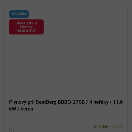
Novinka
Sleva 20% s
kódem:
RADOST20
Plynový gril BestBerg BBBQ-27SB / 4 hořáky / 11,6
kW / černá
Skladem
(>5 ks)
Průměrné