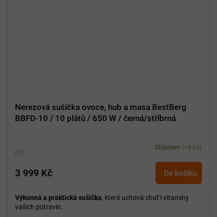
Nerezová sušička ovoce, hub a masa BestBerg
BBFD-10 / 10 plátů / 650 W / černá/stříbrná
Skladem
(>5 ks)
Průměrné
hodnocení
3 999 Kč
produktu
Do košíku
je
5,0
Výkonná a praktická sušička
, která uchová chuť i vitamíny
z
vašich potravin.
5