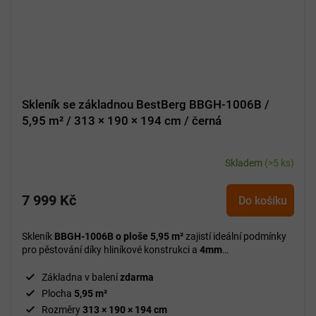
Skleník se základnou BestBerg BBGH-1006B /
5,95 m² / 313 × 190 × 194 cm / černá
Skladem
(>5 ks)
7 999 Kč
Do košíku
Skleník
BBGH-1006B o ploše 5,95 m²
zajistí ideální podmínky
pro pěstování díky hliníkové konstrukci a
4mm
polykarbonátovým deskám.
Základna v balení
zdarma
Plocha
5,95 m²
Rozměry
313 × 190 × 194 cm