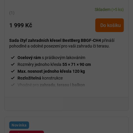
Skladem
(>5 ks)
Průměrné
hodnocení
1 999 Kč
produktu
Do košíku
je
5,0
Sada čtyř zahradních křesel BestBerg BBGF-CH4
přináší
z
pohodlné a odolné posezení pro vaši zahradu či terasu.
5
hvězdiček.
Ocelový rám
s práškovým lakováním
Rozměry jednoho křesla
55 × 71 × 90 cm
Max. nosnost jednoho křesla 120 kg
Rozložitelná
konstrukce
Vhodné pro
zahradu, terasu i balkon
Novinka