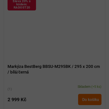
Sleva 20% s
kódem:
RADOST20
Markýza BestBerg BBSU-M295BK / 295 x 200 cm
/ bílá/černá
Skladem
(>5 ks)
Průměrné
hodnocení
2 999 Kč
produktu
Do košíku
je