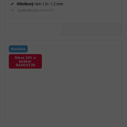
Hliníkový
rám 1,0–1,2 mm
Jednoduchá
montáž
Novinka
Sleva 20% s
kódem:
RADOST20