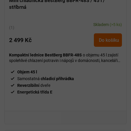
Mini chladnička BestBerg BBFR-48S / 45 l /
stříbrná
Skladem
(>5 ks)
Průměrné
hodnocení
2 499 Kč
produktu
Do košíku
je
5,0
Kompaktní lednice BestBerg BBFR-48S
o objemu 45 l zajistí
z
spolehlivé chlazení potravin i nápojů v domácnosti, kanceláři
5
nebo na cestách.
hvězdiček.
Objem 45 l
Samostatná
chladicí přihrádka
Reverzibilní
dveře
Energetická třída E