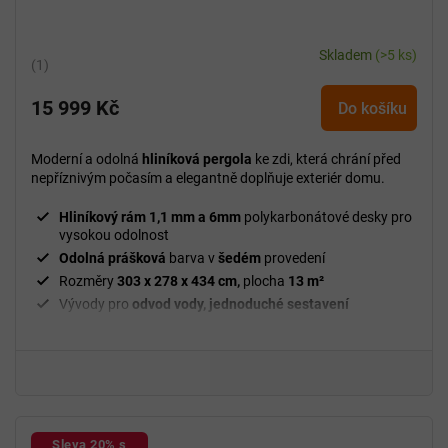
Skladem
(>5 ks)
Průměrné
hodnocení
15 999 Kč
produktu
Do košíku
je
5,0
Moderní a odolná
hliníková pergola
ke zdi, která chrání před
z
nepříznivým počasím a elegantně doplňuje exteriér domu.
5
hvězdiček.
Hliníkový rám 1,1 mm a 6mm
polykarbonátové desky pro
vysokou odolnost
Odolná prášková
barva v
šedém
provedení
Rozměry
303 x 278 x 434 cm,
plocha
13 m²
Vývody pro
odvod vody, jednoduché sestavení
Snadná údržba a dlouhá životnost
Univerzální využití –
terasa, balkon, zahrada, vstupní
prostor
Sleva 20% s