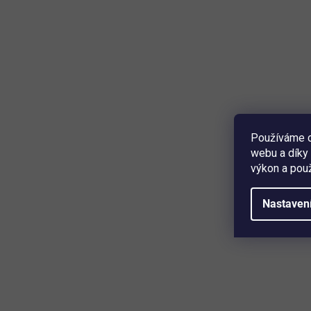
Používáme c
webu a díky 
výkon a použ
Nastaven