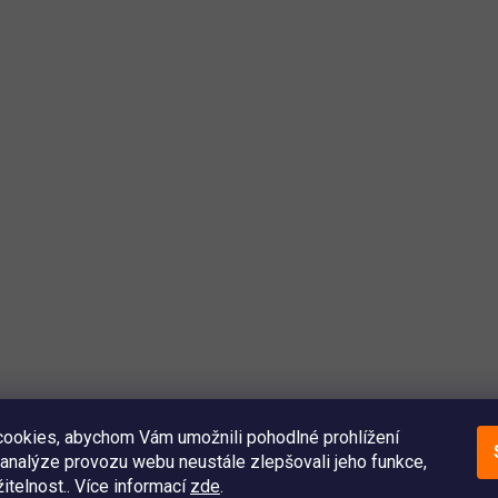
ookies, abychom Vám umožnili pohodlné prohlížení
analýze provozu webu neustále zlepšovali jeho funkce,
itelnost.. Více informací
zde
.