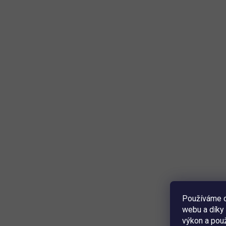
Používáme c
webu a díky 
výkon a použ