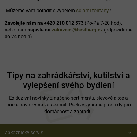
r
Můžeme vám poradit s výběrem
solární fontány
?
v
k
y
Zavolejte nám na +420 210 012 573
(Po-Pá 7-20 hod),
v
nebo nám
napište na
zakaznici@bestberg.cz
(odpovídáme
ý
do 24 hodin).
p
i
s
u
Z
á
Tipy na zahrádkářství, kutilství a
p
vylepšení svého bydlení
a
t
í
Exkluzivní novinky z našeho sortimentu, slevové akce a
horké novinky na váš e-mail. Pečlivě vybrané produkty pro
domácnost a zahradu.
Zákaznický servis