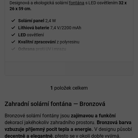
Designová a ekologická solární
fontána
s LED osvětlením
32 x
26 x 59 cm.
Solární panel
2,4 W
Lithiová baterie
7,4 V/2200 mAh
LED
osvětlení
Kvalitní zpracování
z polyresinu
Ochrana
proti UV i mrazu
Jednoduchá manipulace
a údržba
Pro použití
venku
1
položek celkem
O
v
l
Zahradní solární fontána — Bronzová
á
d
Bronzové solární fontány jsou
zajímavou a funkční
a
dekorací jakéhokoliv zahradního prostoru.
Bronzová barva
c
vzbuzuje příjemný pocit tepla a energie.
V designu působí
í
decentně a elegantně
, přesto se v okolí dobře vyjímá.
p