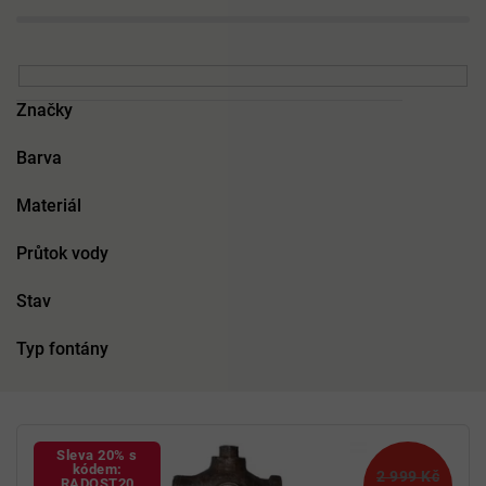
Značky
Barva
Materiál
Průtok vody
Stav
Typ fontány
V
ý
Sleva 20% s
p
kódem:
2 999 Kč
RADOST20