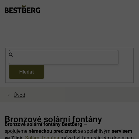
Přejít
na
obsah
Hledat
Bronzové solární fontány
Bronzové solární fontány
BestBerg
—
spojujeme
německou preciznost
se spolehlivým
servisem
ve Zlíně.
Solární fontána
může být fantastickým doplňkem