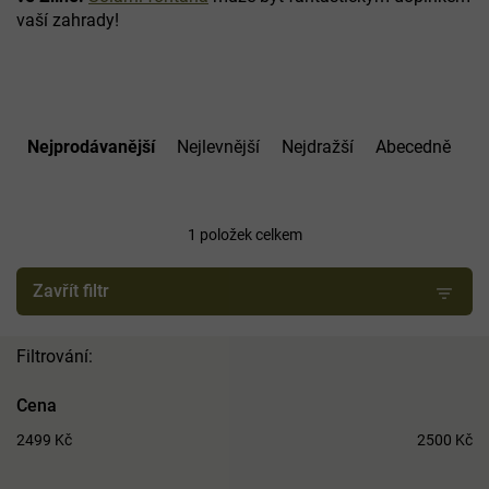
vaší zahrady!
Ř
a
Nejprodávanější
Nejlevnější
Nejdražší
Abecedně
z
e
n
í
1
položek celkem
p
r
Zavřít filtr
o
d
u
k
t
Cena
ů
2499
Kč
2500
Kč