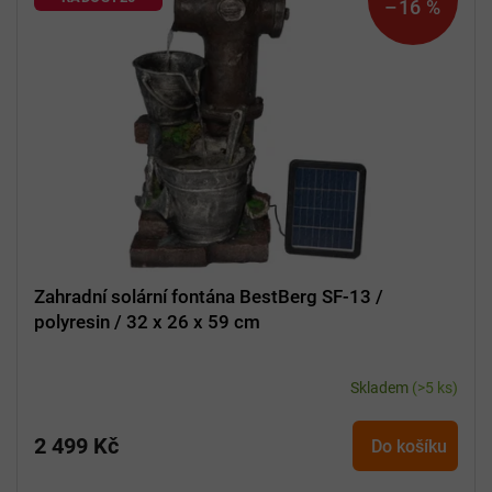
–16 %
i
s
p
r
o
d
u
k
t
ů
Zahradní solární fontána BestBerg SF-13 /
polyresin / 32 x 26 x 59 cm
Skladem
(>5 ks)
2 499 Kč
Do košíku