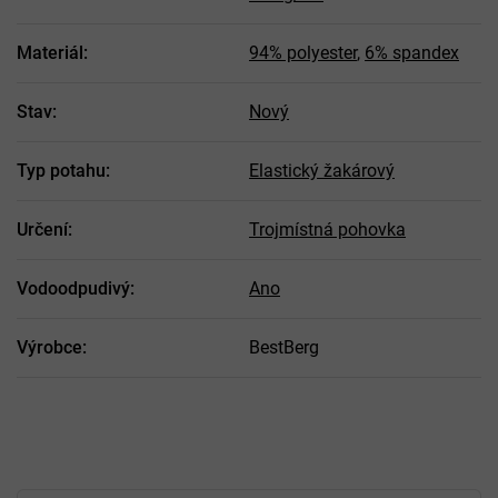
Materiál
:
94% polyester
,
6% spandex
Stav
:
Nový
Typ potahu
:
Elastický žakárový
Určení
:
Trojmístná pohovka
Vodoodpudivý
:
Ano
Výrobce
:
BestBerg