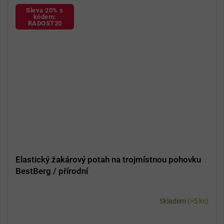
Sleva 20% s
kódem:
RADOST20
Elastický žakárový potah na trojmístnou pohovku
BestBerg / přírodní
Skladem
(>5 ks)