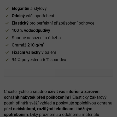
Elegantní
a stylový
Odolný
vůči opotřebení
Elastický
pro perfektní přizpůsobení pohovce
100 % vodoodpudivý
Snadné nasazení a údržba
²
Gramáž
210 g/m
Fixační válečky
v balení
94 % polyester a 6 % spandex
Chcete rychle a snadno
oživit váš interiér a zároveň
ochránit nábytek před poškozením?
Elastický žakárový
potah přináší svěží vzhled a poskytuje spolehlivou ochranu
před
nečistotami, rozlitými tekutinami i běžným
opotřebením
. Díky pružnému a odolnému materiálu