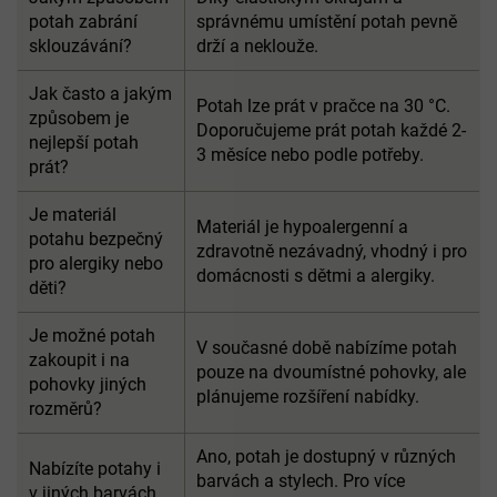
potah zabrání
správnému umístění potah pevně
sklouzávání?
drží a neklouže.
Jak často a jakým
Potah lze prát v pračce na 30 °C.
způsobem je
Doporučujeme prát potah každé 2-
nejlepší potah
3 měsíce nebo podle potřeby.
prát?
Je materiál
Materiál je hypoalergenní a
potahu bezpečný
zdravotně nezávadný, vhodný i pro
pro alergiky nebo
domácnosti s dětmi a alergiky.
děti?
Je možné potah
V současné době nabízíme potah
zakoupit i na
pouze na dvoumístné pohovky, ale
pohovky jiných
plánujeme rozšíření nabídky.
rozměrů?
Ano, potah je dostupný v různých
Nabízíte potahy i
barvách a stylech. Pro více
v jiných barvách