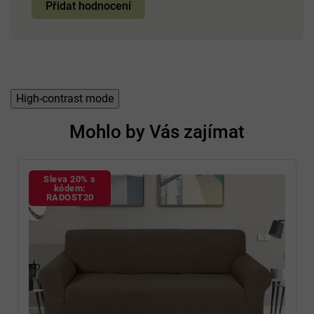
Přidat hodnocení
High-contrast mode
Mohlo by Vás zajímat
Sleva 20% s
kódem:
RADOST20