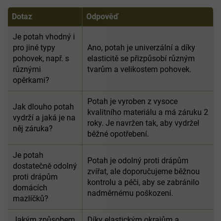
Dotaz
Odpověď
Je potah vhodný i
pro jiné typy
Ano, potah je univerzální a díky
pohovek, např. s
elasticitě se přizpůsobí různým
různými
tvarům a velikostem pohovek.
opěrkami?
Potah je vyroben z vysoce
Jak dlouho potah
kvalitního materiálu a má záruku 2
vydrží a jaká je na
roky. Je navržen tak, aby vydržel
něj záruka?
běžné opotřebení.
Je potah
Potah je odolný proti drápům
dostatečně odolný
zvířat, ale doporučujeme běžnou
proti drápům
kontrolu a péči, aby se zabránilo
domácích
nadměrnému poškození.
mazlíčků?
Jakým způsobem
Díky elastickým okrajům a