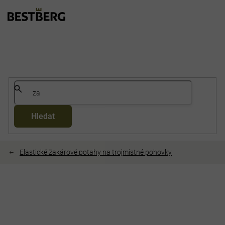
Přejít
na
obsah
Hledat
Elastické žakárové potahy na trojmístné pohovky