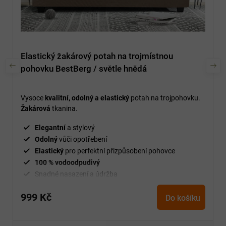
Elastický žakárový potah na trojmístnou
pohovku BestBerg / světle hnědá
Vysoce
kvalitní, odolný a elastický
potah na trojpohovku.
Žakárová
tkanina.
Elegantní
a stylový
Odolný
vůči opotřebení
Elastický
pro perfektní přizpůsobení pohovce
100 % vodoodpudivý
Snadné nasazení a údržba
²
Gramáž
210 g/m
999 Kč
Fixační válečky
v balení
Do košíku
94 % polyester a 6 % spandex