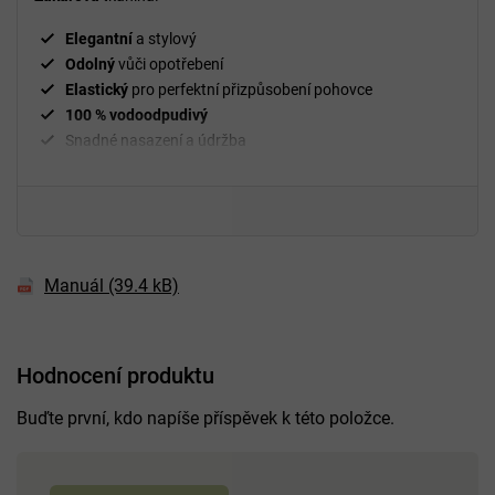
Elegantní
a stylový
Odolný
vůči opotřebení
Elastický
pro perfektní přizpůsobení pohovce
100 % vodoodpudivý
Snadné nasazení a údržba
²
Gramáž
210 g/m
Fixační válečky
v balení
94 % polyester a 6 % spandex
Manuál (39.4 kB)
Hodnocení produktu
Buďte první, kdo napíše příspěvek k této položce.