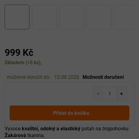
999 Kč
Měrná
Skladem
(>5 ks)
cena:
můžeme doručit do:
12.08.2026
Možnosti doručení
Přidat do košíku
Vysoce
kvalitní, odolný a elastický
potah na trojpohovku.
Žakárová
tkanina.