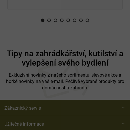
Z
á
Tipy na zahrádkářství, kutilství a
p
vylepšení svého bydlení
a
t
í
Exkluzivní novinky z našeho sortimentu, slevové akce a
horké novinky na váš e-mail. Pečlivě vybrané produkty pro
domácnost a zahradu.
Zákaznický servis
Užitečné informace