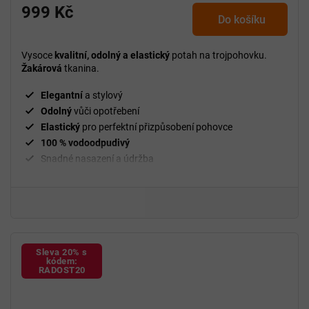
999 Kč
Do košíku
Vysoce
kvalitní, odolný a elastický
potah na trojpohovku.
Žakárová
tkanina.
Elegantní
a stylový
Odolný
vůči opotřebení
Elastický
pro perfektní přizpůsobení pohovce
100 % vodoodpudivý
Snadné nasazení a údržba
²
Gramáž
210 g/m
Fixační válečky
v balení
94 % polyester a 6 % spandex
Sleva 20% s
kódem:
RADOST20