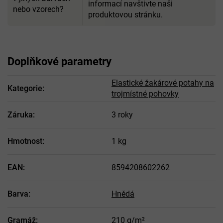
informací navštivte naši
nebo vzorech?
produktovou stránku.
Doplňkové parametry
Elastické žakárové potahy na
Kategorie
:
trojmístné pohovky
Záruka
:
3 roky
Hmotnost
:
1 kg
EAN
:
8594208602262
Barva
:
Hnědá
Gramáž
:
210 g/m²