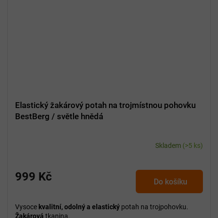
Elastický žakárový potah na trojmístnou pohovku
BestBerg / světle hnědá
Skladem
(>5 ks)
999 Kč
Do košíku
Vysoce
kvalitní, odolný a elastický
potah na trojpohovku.
Žakárová
tkanina.