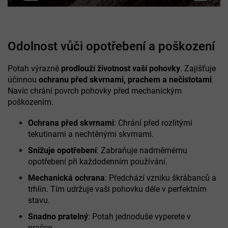
Odolnost vůči opotřebení a poškození
Potah výrazně
prodlouží životnost vaší pohovky
. Zajišťuje
účinnou
ochranu před skvrnami, prachem a nečistotami
.
Navíc chrání povrch pohovky před mechanickým
poškozením.
Ochrana před skvrnami
: Chrání před rozlitými
tekutinami a nechtěnými skvrnami.
Snižuje opotřebení
: Zabraňuje nadměrnému
opotřebení při každodenním používání.
Mechanická ochrana
: Předchází vzniku škrábanců a
trhlin. Tím udržuje vaši pohovku déle v perfektním
stavu.
Snadno pratelný
: Potah jednoduše vyperete v
pračce.