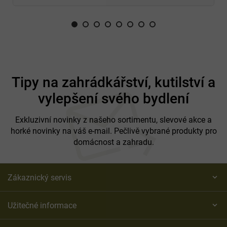
Z
á
Tipy na zahrádkářství, kutilství a
p
vylepšení svého bydlení
a
t
í
Exkluzivní novinky z našeho sortimentu, slevové akce a
horké novinky na váš e-mail. Pečlivě vybrané produkty pro
domácnost a zahradu.
Zákaznický servis
Užitečné informace