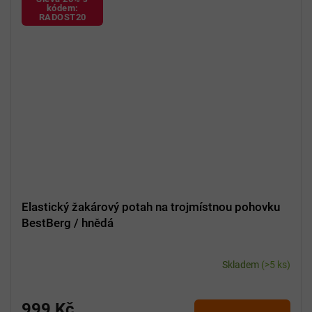
kódem:
RADOST20
Elastický žakárový potah na trojmístnou pohovku
BestBerg / hnědá
Skladem
(>5 ks)
999 Kč