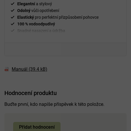
Elegantní
a stylový
Odolný
vůči opotřebení
Elastický
pro perfektní přizpůsobení pohovce
100 % vodoodpudivý
Snadné nasazení a údržba
²
Gramáž
210 g/m
Fixační válečky
v balení
94 % polyester a 6 % spandex
Manuál (39.4 kB)
Hodnocení produktu
Buďte první, kdo napíše příspěvek k této položce.
Přidat hodnocení