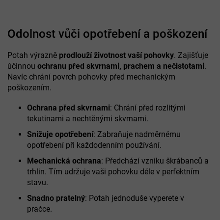
Odolnost vůči opotřebení a poškození
Potah výrazně
prodlouží životnost vaší pohovky
. Zajišťuje
účinnou
ochranu před skvrnami, prachem a nečistotami
.
Navíc chrání povrch pohovky před mechanickým
poškozením.
Ochrana před skvrnami
: Chrání před rozlitými
tekutinami a nechtěnými skvrnami.
Snižuje opotřebení
: Zabraňuje nadměrnému
opotřebení při každodenním používání.
Mechanická ochrana
: Předchází vzniku škrábanců a
trhlin. Tím udržuje vaši pohovku déle v perfektním
stavu.
Snadno pratelný
: Potah jednoduše vyperete v
pračce.