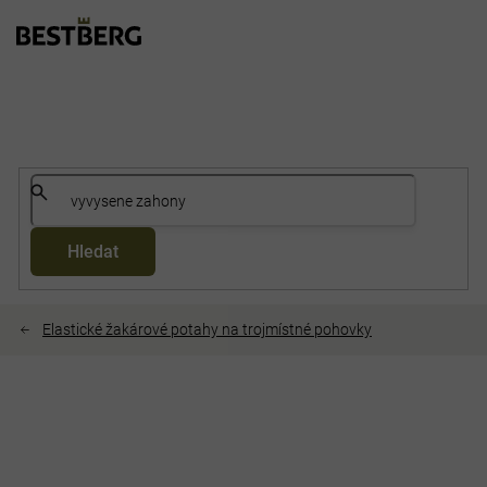
Přejít
na
obsah
Hledat
Elastické žakárové potahy na trojmístné pohovky