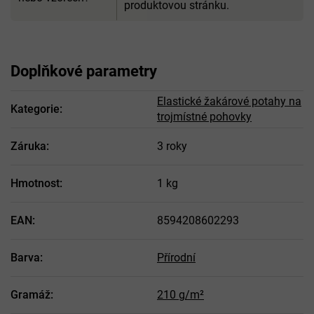
produktovou stránku.
Doplňkové parametry
Elastické žakárové potahy na
Kategorie
:
trojmístné pohovky
Záruka
:
3 roky
Hmotnost
:
1 kg
EAN
:
8594208602293
Barva
:
Přírodní
Gramáž
:
210 g/m²