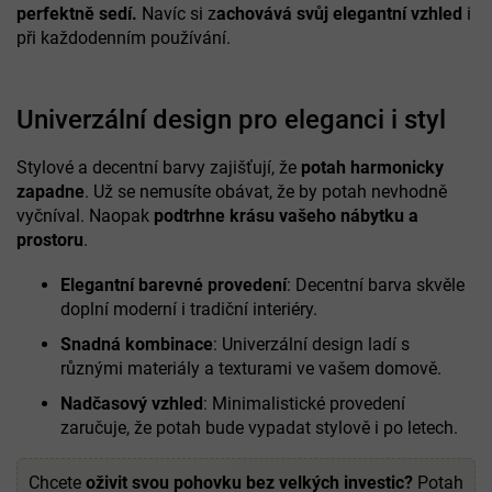
perfektně sedí.
Navíc si z
achovává svůj elegantní vzhled
i
při každodenním používání.
Univerzální design pro eleganci i styl
Stylové a decentní barvy zajišťují, že
potah
harmonicky
zapadne
. Už se nemusíte obávat, že by potah nevhodně
vyčníval. Naopak
podtrhne krásu vašeho nábytku a
prostoru
.
Elegantní barevné provedení
: Decentní barva skvěle
doplní moderní i tradiční interiéry.
Snadná kombinace
: Univerzální design ladí s
různými materiály a texturami ve vašem domově.
Nadčasový vzhled
: Minimalistické provedení
zaručuje, že potah bude vypadat stylově i po letech.
Chcete
oživit svou pohovku bez velkých investic?
Potah