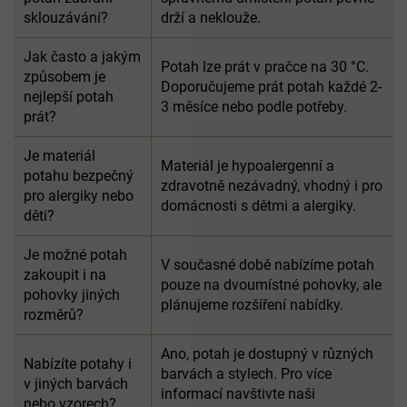
sklouzávání?
drží a neklouže.
Jak často a jakým
Potah lze prát v pračce na 30 °C.
způsobem je
Doporučujeme prát potah každé 2-
nejlepší potah
3 měsíce nebo podle potřeby.
prát?
Je materiál
Materiál je hypoalergenní a
potahu bezpečný
zdravotně nezávadný, vhodný i pro
pro alergiky nebo
domácnosti s dětmi a alergiky.
děti?
Je možné potah
V současné době nabízíme potah
zakoupit i na
pouze na dvoumístné pohovky, ale
pohovky jiných
plánujeme rozšíření nabídky.
rozměrů?
Ano, potah je dostupný v různých
Nabízíte potahy i
barvách a stylech. Pro více
v jiných barvách
informací navštivte naši
nebo vzorech?