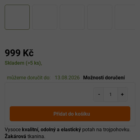
999 Kč
Měrná
Skladem
(>5 ks)
cena:
můžeme doručit do:
13.08.2026
Možnosti doručení
Přidat do košíku
Vysoce
kvalitní, odolný a elastický
potah na trojpohovku.
Žakárová
tkanina.