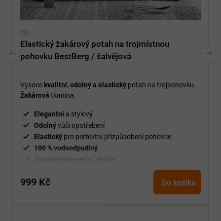
Elastický žakárový potah na trojmístnou
pohovku BestBerg / šalvějová
Vysoce
kvalitní, odolný a elastický
potah na trojpohovku.
Žakárová
tkanina.
Elegantní
a stylový
Odolný
vůči opotřebení
Elastický
pro perfektní přizpůsobení pohovce
100 % vodoodpudivý
Snadné nasazení a údržba
²
Gramáž
210 g/m
999 Kč
Fixační válečky
v balení
Do košíku
94 % polyester a 6 % spandex