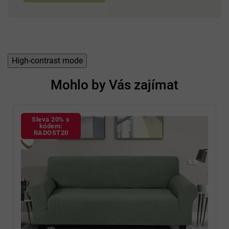
High-contrast mode
Mohlo by Vás zajímat
Sleva 20% s
kódem:
RADOST20