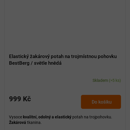
Elastický žakárový potah na trojmístnou pohovku
BestBerg / světle hnědá
Skladem
(>5 ks)
999 Kč
Do košíku
Vysoce
kvalitní, odolný a elastický
potah na trojpohovku.
Žakárová
tkanina.