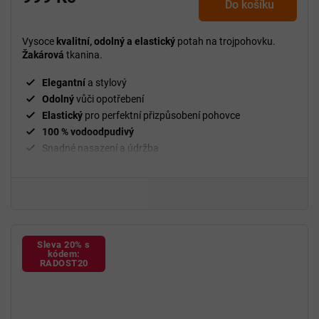
Do košíku
Vysoce
kvalitní, odolný a elastický
potah na trojpohovku.
Žakárová
tkanina.
Elegantní
a stylový
Odolný
vůči opotřebení
Elastický
pro perfektní přizpůsobení pohovce
100 % vodoodpudivý
Snadné nasazení a údržba
²
Gramáž
210 g/m
Fixační válečky
v balení
94 % polyester a 6 % spandex
Sleva 20% s
kódem:
RADOST20