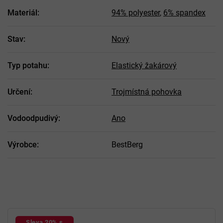
Materiál
:
94% polyester
,
6% spandex
Stav
:
Nový
Typ potahu
:
Elastický žakárový
Určení
:
Trojmístná pohovka
Vodoodpudivý
:
Ano
Výrobce
:
BestBerg
Sleva 20% s