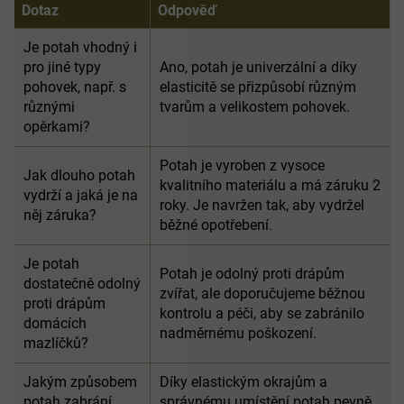
Dotaz
Odpověď
Je potah vhodný i
pro jiné typy
Ano, potah je univerzální a díky
pohovek, např. s
elasticitě se přizpůsobí různým
různými
tvarům a velikostem pohovek.
opěrkami?
Potah je vyroben z vysoce
Jak dlouho potah
kvalitního materiálu a má záruku 2
vydrží a jaká je na
roky. Je navržen tak, aby vydržel
něj záruka?
běžné opotřebení.
Je potah
Potah je odolný proti drápům
dostatečně odolný
zvířat, ale doporučujeme běžnou
proti drápům
kontrolu a péči, aby se zabránilo
domácích
nadměrnému poškození.
mazlíčků?
Jakým způsobem
Díky elastickým okrajům a
potah zabrání
správnému umístění potah pevně