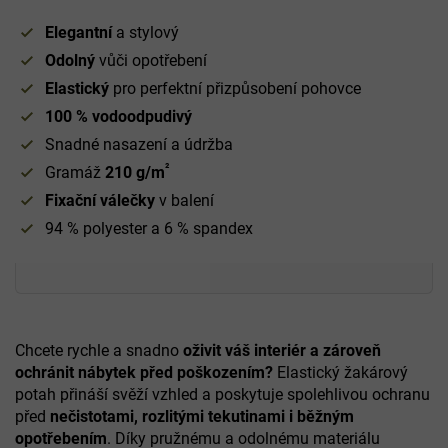
Elegantní
a stylový
Odolný
vůči opotřebení
Elastický
pro perfektní přizpůsobení pohovce
100 % vodoodpudivý
Snadné nasazení a údržba
²
Gramáž
210 g/m
Fixační válečky
v balení
94 % polyester a 6 % spandex
Chcete rychle a snadno
oživit váš interiér a zároveň
ochránit nábytek před poškozením?
Elastický žakárový
potah přináší svěží vzhled a poskytuje spolehlivou ochranu
před
nečistotami, rozlitými tekutinami i běžným
opotřebením
. Díky pružnému a odolnému materiálu