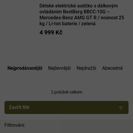
Dětské elektrické autíčko s dálkovým
ovládáním BestBerg BBCC-10G –
Mercedes-Benz AMG GT R / nosnost 25
kg / Li-Ion baterie / zelená
4 999 Kč
Ř
a
Nejprodávanější
Nejlevnější
Nejdražší
Abecedně
z
e
n
í
2
položek celkem
p
r
Zavřít filtr
o
d
u
k