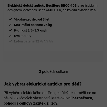
Elektrické dětské autíčko BestBerg BBCC-10B
s realistickým
designem Mercedes-Benz AMG GT R, dálkovým ovládáním a
bohatou multimediální výbavou pro bezpečnou a pohodlnou
jízdu.
Vhodné pro děti
od 3 let
Maximální nosnost 25 kg
Rychlost
2,5–3,5 km/h
Dva
motory
Li-Ion baterie
12 V/4,5 Ah
Dálkové ovládání
2,4 GHz
Přední a zadní
osvětlení
MP3
přehrávač
Port na
USB
a TF kartu
Bluetooth
2
položek celkem
O
Nabíjecí čas
4–5 hodin
v
Rozměry
108 x 67 x 46 cm
l
Jak vybrat elektrické autíčko pro děti?
Hmotnost
12,5 kg
á
d
Při výběru elektrického autíčka je důležité zaměřit se na
a
několik klíčových vlastností, které ovlivní
bezpečnost,
c
pohodlí i celkový zážitek z jízdy
.
í