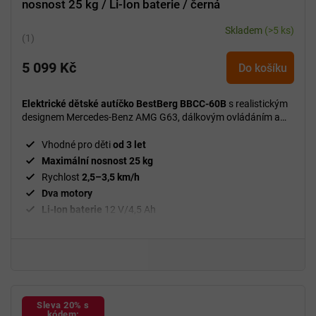
nosnost 25 kg / Li-Ion baterie / černá
Skladem
(>5 ks)
Průměrné
hodnocení
5 099 Kč
produktu
Do košíku
je
5,0
Elektrické dětské autíčko BestBerg BBCC-60B
s realistickým
z
designem Mercedes-Benz AMG G63, dálkovým ovládáním a
5
bohatou multimediální výbavou pro bezpečnou a pohodlnou
jízdu.
hvězdiček.
Vhodné pro děti
od 3 let
Maximální nosnost 25 kg
Rychlost
2,5–3,5 km/h
Dva motory
Li-Ion baterie
12 V/4,5 Ah
Dálkové ovládání
2,4 GHz
Odpružené
zadní kola
Bluetooth
Port na
USB
a TF kartu
Ukazatel stavu baterie
Sleva 20% s
Nabíjecí čas
4–5 hodin
kódem: