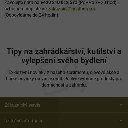
Zavolejte nám na
+420 210 012 573
(Po–Pá 7–20 hod),
nebo nám napište na
zakaznici@bestberg.cz
(Odpovídáme do 24 hodin).
Z
á
Tipy na zahrádkářství, kutilství a
p
vylepšení svého bydlení
a
t
í
Exkluzivní novinky z našeho sortimentu, slevové akce a
horké novinky na váš e-mail. Pečlivě vybrané produkty pro
domácnost a zahradu.
Zákaznický servis
Užitečné informace