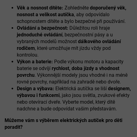
p
Věk a nosnost dítěte:
Zohledněte
doporučený věk,
r
nosnost a velikost autíčka
, aby odpovídalo
v
k
schopnostem dítěte a bylo bezpečné při používání.
y
Ovládání a bezpečnost:
Důležitou roli hraje
v
jednoduché ovládání
, bezpečnostní pásy a u
ý
vybraných modelů možnost
dálkového ovládání
p
rodičem
, které umožňuje mít jízdu vždy pod
i
kontrolou.
s
u
Výkon a baterie:
Podle výkonu motoru a kapacity
baterie se odvíjí
rychlost, doba jízdy a vhodnost
povrchu
. Výkonnější modely jsou vhodné i na méně
rovné povrchy, například na zahradě nebo dvoře.
Design a výbava:
Elektrická autíčka se liší
designem,
výbavou i funkcemi
, jako jsou světla, zvukové efekty
nebo otevírací dveře. Vyberte model, který dítě
nadchne a bude odpovídat vašim představám.
Můžeme vám s výběrem elektrických autíček pro děti
poradit?