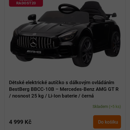
Rozměry
110 x 69 x 56,5 cm
RADOST20
Hmotnost
14,5 kg
Dětské elektrické autíčko s dálkovým ovládáním
BestBerg BBCC-10B – Mercedes-Benz AMG GT R
/ nosnost 25 kg / Li-Ion baterie / černá
Skladem
(>5 ks)
4 999 Kč
Do košíku