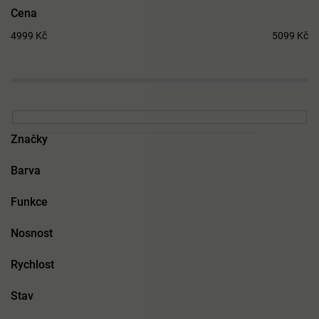
t
Cena
ů
4999
Kč
5099
Kč
Značky
Barva
Funkce
Nosnost
Rychlost
Stav