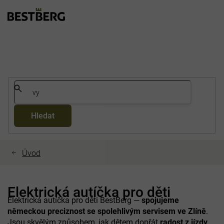
Přejít
na
obsah
Hledat
Elektrická autíčka pro děti
Elektrická autíčka pro děti BestBerg —
spojujeme
německou preciznost se spolehlivým servisem ve Zlíně
.
Jsou skvělým způsobem, jak dětem dopřát
radost z jízdy,