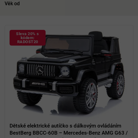
Věk od
V
ý
Sleva 20% s
p
kódem:
RADOST20
i
s
p
r
o
d
u
k
t
ů
Dětské elektrické autíčko s dálkovým ovládáním
BestBerg BBCC-60B – Mercedes-Benz AMG G63 /