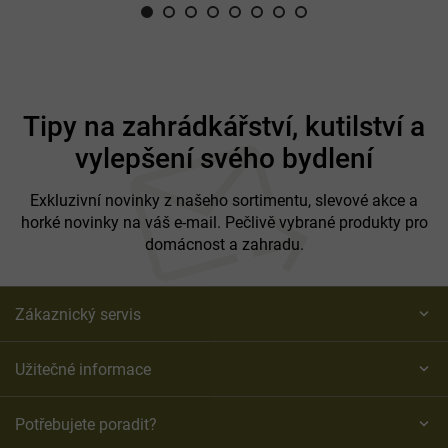
Z
á
Tipy na zahrádkářství, kutilství a
p
vylepšení svého bydlení
a
t
í
Exkluzivní novinky z našeho sortimentu, slevové akce a
horké novinky na váš e-mail. Pečlivě vybrané produkty pro
domácnost a zahradu.
Zákaznický servis
Užitečné informace
Potřebujete poradit?