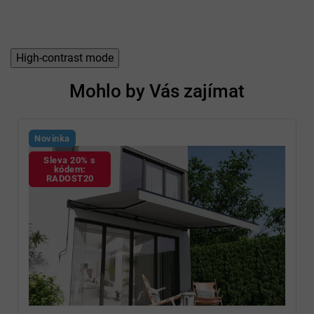
High-contrast mode
Mohlo by Vás zajímat
Novinka
Sleva 20% s
kódem:
RADOST20