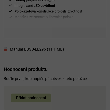
Odolný polyester 280 g/m²
Integrované
LED osvětlení
Polokazetová konstrukce
pro delší životnost
Markýzu lze zastavit v libovolné poloze
Manuál BBSU-EL295 (11.1 MB)
Hodnocení produktu
Buďte první, kdo napíše příspěvek k této položce.
Přidat hodnocení