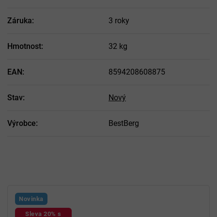
Záruka
:
3 roky
Hmotnost
:
32 kg
EAN
:
8594208608875
Stav
:
Nový
Výrobce
:
BestBerg
Novinka
Sleva 20% s