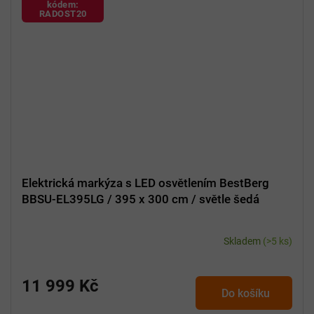
kódem:
RADOST20
Elektrická markýza s LED osvětlením BestBerg
BBSU-EL395LG / 395 x 300 cm / světle šedá
Skladem
(>5 ks)
11 999 Kč
Do košíku