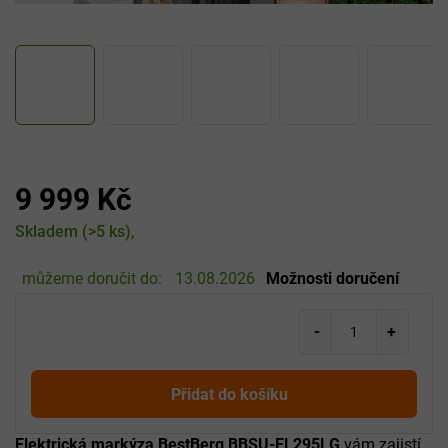
9 999 Kč
Měrná
Skladem
(>5 ks)
cena:
můžeme doručit do:
13.08.2026
Možnosti doručení
Přidat do košíku
Elektrická markýza BestBerg BBSU-EL295LG
vám zajistí