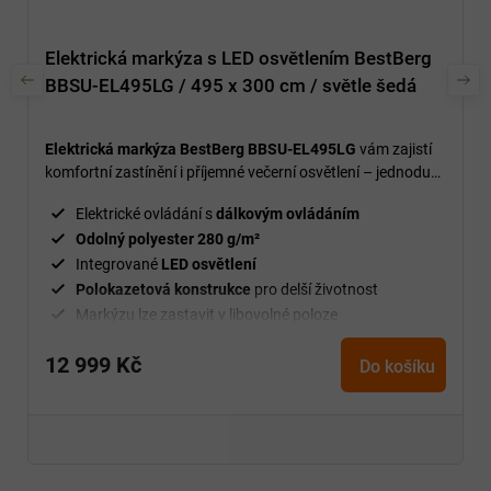
Elektrická markýza s LED osvětlením BestBerg
BBSU-EL495LG / 495 x 300 cm / světle šedá
Elektrická markýza BestBerg BBSU-EL495LG
vám zajistí
komfortní zastínění i příjemné večerní osvětlení – jednoduše
a bez námahy.
Elektrické ovládání s
dálkovým ovládáním
Odolný polyester 280 g/m²
Integrované
LED osvětlení
Polokazetová konstrukce
pro delší životnost
Markýzu lze zastavit v libovolné poloze
12 999 Kč
Do košíku