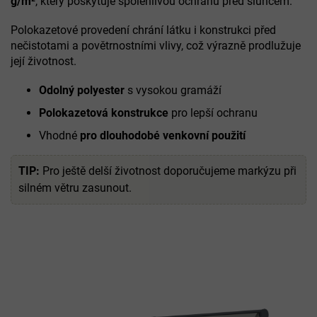
g/m²
, který poskytuje spolehlivou ochranu před sluncem.
Polokazetové provedení chrání látku i konstrukci před
nečistotami a povětrnostními vlivy, což výrazně prodlužuje
její životnost.
Odolný polyester
s vysokou gramáží
Polokazetová konstrukce
pro lepší ochranu
Vhodné
pro dlouhodobé venkovní použití
TIP:
Pro ještě delší životnost doporučujeme markýzu při
silném větru zasunout.