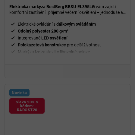
Elektrická markýza BestBerg BBSU-EL395LG
vám zajistí
komfortní zastínění i příjemné večerní osvětlení – jednoduše a
bez námahy.
Elektrické ovládání s
dálkovým ovládáním
Odolný polyester 280 g/m²
Integrované
LED osvětlení
Polokazetová konstrukce
pro delší životnost
Markýzu lze zastavit v libovolné poloze
Novinka
Sleva 20% s
kódem:
RADOST20