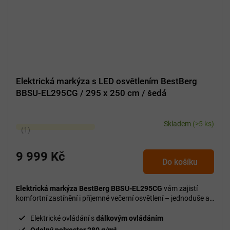
Elektrická markýza s LED osvětlením BestBerg
BBSU-EL295CG / 295 x 250 cm / šedá
Skladem
(>5 ks)
Průměrné
hodnocení
produktu
9 999 Kč
Do košíku
je
5,0
z
Elektrická markýza BestBerg BBSU-EL295CG
vám zajistí
5
komfortní zastínění i příjemné večerní osvětlení – jednoduše a
bez námahy.
hvězdiček.
Elektrické ovládání s
dálkovým ovládáním