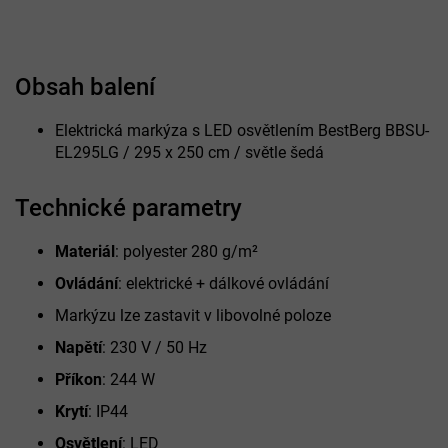
Obsah balení
Elektrická markýza s LED osvětlením BestBerg BBSU-
EL295LG / 295 x 250 cm / světle šedá
Technické parametry
Materiál
: polyester 280 g/m²
Ovládání
: elektrické + dálkové ovládání
Markýzu lze zastavit v libovolné poloze
Napětí
: 230 V / 50 Hz
Příkon
: 244 W
Krytí
: IP44
Osvětlení
: LED