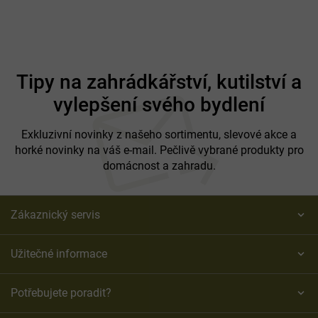
Z
á
Tipy na zahrádkářství, kutilství a
p
vylepšení svého bydlení
a
t
í
Exkluzivní novinky z našeho sortimentu, slevové akce a
horké novinky na váš e-mail. Pečlivě vybrané produkty pro
domácnost a zahradu.
Zákaznický servis
Užitečné informace
Potřebujete poradit?