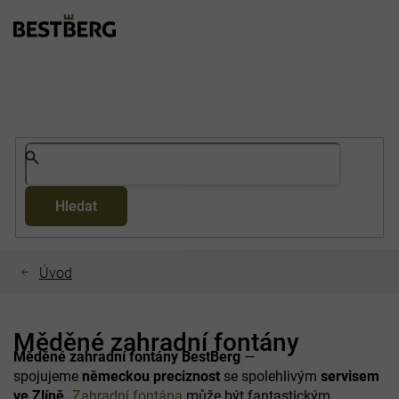
Přejít
na
obsah
Hledat
Měděné zahradní fontány
Měděné zahradní fontány
BestBerg
—
spojujeme
německou preciznost
se spolehlivým
servisem
ve Zlíně.
Zahradní fontána
může být fantastickým