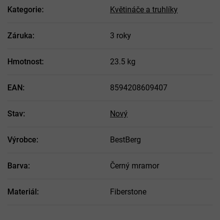
Kategorie
:
Květináče a truhlíky
Záruka
:
3 roky
Hmotnost
:
23.5 kg
EAN
:
8594208609407
Stav
:
Nový
Výrobce
:
BestBerg
Barva
:
Černý mramor
Materiál
:
Fiberstone