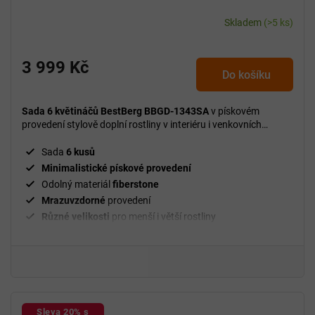
Skladem
(>5 ks)
3 999 Kč
Do košíku
Sada 6 květináčů BestBerg BBGD-1343SA
v pískovém
provedení stylově doplní rostliny v interiéru i venkovních
prostorech.
Sada
6 kusů
Minimalistické pískové provedení
Odolný materiál
fiberstone
Mrazuvzdorné
provedení
Různé velikosti
pro menší i větší rostliny
Sleva 20% s