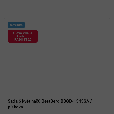
Novinka
Sleva 20% s
kódem:
RADOST20
Sada 6 květináčů BestBerg BBGD-1343SA /
písková