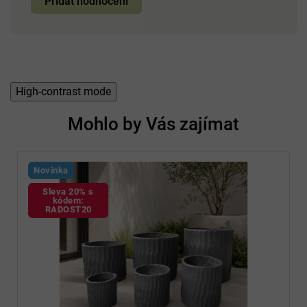
Přidat hodnocení
High-contrast mode
Mohlo by Vás zajímat
Novinka
Sleva 20% s
kódem:
RADOST20