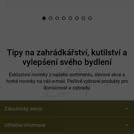
Z
á
Tipy na zahrádkářství, kutilství a
p
vylepšení svého bydlení
a
t
í
Exkluzivní novinky z našeho sortimentu, slevové akce a
horké novinky na váš e-mail. Pečlivě vybrané produkty pro
domácnost a zahradu.
Zákaznický servis
Užitečné informace