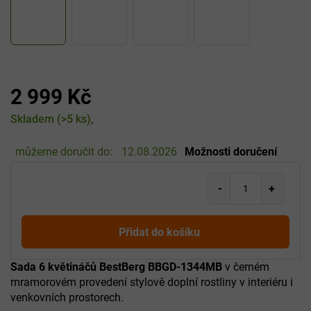
2 999 Kč
Měrná
Skladem
(>5 ks)
cena:
můžeme doručit do:
12.08.2026
Možnosti doručení
Přidat do košíku
Sada 6 květináčů BestBerg BBGD-1344MB
v černém
mramorovém provedení stylově doplní rostliny v interiéru i
venkovních prostorech.