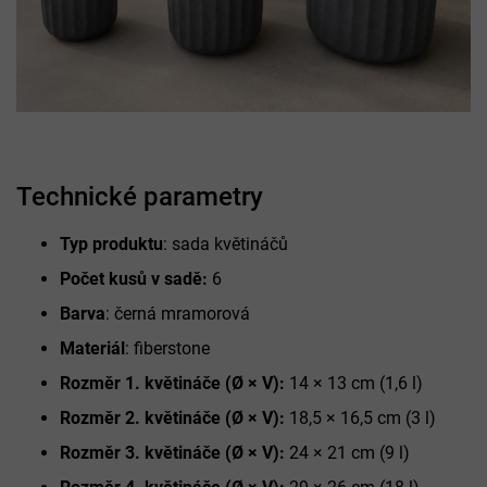
Technické parametry
Typ produktu
: sada květináčů
Počet kusů v sadě:
6
Barva
: černá mramorová
Materiál
: fiberstone
Rozměr 1. květináče (Ø × V):
14 × 13 cm (1,6 l)
Rozměr 2. květináče (Ø × V):
18,5 × 16,5 cm (3 l)
Rozměr 3. květináče (Ø × V):
24 × 21 cm (9 l)