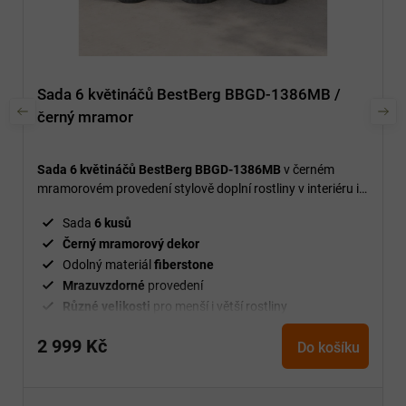
Sada 6 květináčů BestBerg BBGD-1386MB /
černý mramor
Sada 6 květináčů BestBerg BBGD-1386MB
v černém
mramorovém provedení stylově doplní rostliny v interiéru i
venkovních prostorech.
Sada
6 kusů
Černý mramorový dekor
Odolný materiál
fiberstone
Mrazuvzdorné
provedení
Různé velikosti
pro menší i větší rostliny
2 999 Kč
Do košíku