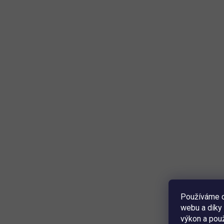
Používáme c
webu a díky 
výkon a použ