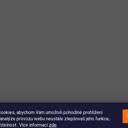
ookies, abychom Vám umožnili pohodlné prohlížení
analýze provozu webu neustále zlepšovali jeho funkce,
itelnost.. Více informací
zde
.