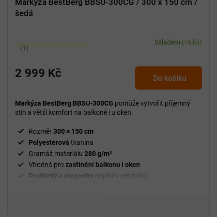
Markýza BestBerg BBSU-300CG / 300 x 150 cm /
šedá
Skladem
(>5 ks)
Průměrné
hodnocení
produktu
2 999 Kč
Do košíku
je
5,0
z
Markýza BestBerg BBSU-300CG
pomůže vytvořit příjemný
5
stín a větší komfort na balkoně i u oken.
hvězdiček.
Rozměr
300 × 150 cm
Polyesterová
tkanina
Gramáž materiálu
280 g/m²
Vhodná pro
zastínění balkonu i oken
Praktický a elegantní
doplněk exteriéru