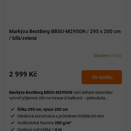
Markýza BestBerg BBSU-M295GN / 295 x 200 cm
/ bílá/zelená
Skladem
(>5 ks)
2 999 Kč
Do košíku
Markýza BestBerg BBSU-M295GN
vám během okamžiku
vytvoří příjemný stín na terase či balkoně – jednoduše,
spolehlivě a bez elektřiny.
Šířka 295 cm, výsuv 200 cm
Hliníková konstrukce s průměrem hřídele 60 mm
Voděodolná tkanina
280 g/m²
Ocelová ruční klika 1
,6 m