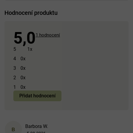
Hodnocení produktu
5,0
Průměrné
1 hodnocení
hodnocení
produktu
5
1x
je
4
0x
5,0
3
0x
z 5
hvězdiček.
2
0x
1
0x
Přidat hodnocení
V
Barbora W.
ý
B