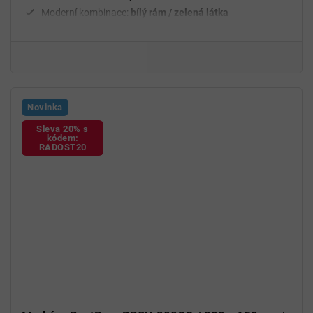
Moderní kombinace:
bílý rám / zelená látka
Novinka
Sleva 20% s
kódem:
RADOST20