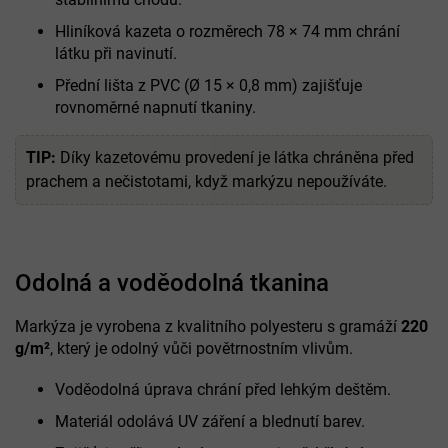
Hliníková kazeta o rozměrech 78 × 74 mm chrání
látku při navinutí.
Přední lišta z PVC (Ø 15 × 0,8 mm) zajišťuje
rovnoměrné napnutí tkaniny.
TIP:
Díky kazetovému provedení je látka chráněna před
prachem a nečistotami, když markýzu nepoužíváte.
Odolná a voděodolná tkanina
Markýza je vyrobena z kvalitního polyesteru s gramáží
220
g/m²
, který je odolný vůči povětrnostním vlivům.
Voděodolná úprava chrání před lehkým deštěm.
Materiál odolává UV záření a blednutí barev.