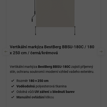
Vertikální markýza BestBerg BBSU-180C / 180
x 250 cm / černá/krémová
Vertikální markýza
BestBerg BBSU-180C
zajistí příjemný
stín, ochranu soukromí i moderní vzhled vašeho exteriéru.
Rozměr
180 × 250 cm
Voděodolná
polyesterová tkanina
Odolná vůči
UV záření
a
blednutí barev
Manuální
ovládání
klikou