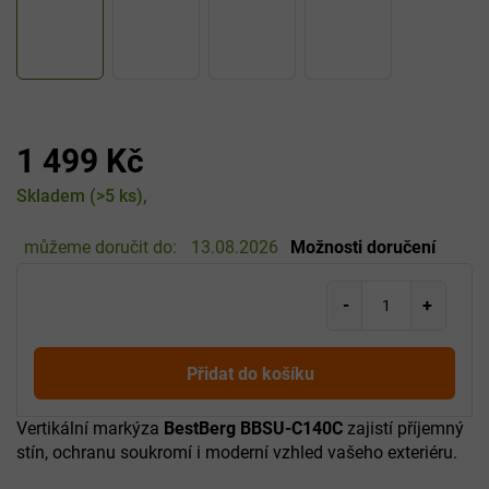
1 499 Kč
Měrná
Skladem
(>5 ks)
cena:
můžeme doručit do:
13.08.2026
Možnosti doručení
Přidat do košíku
Vertikální markýza
BestBerg BBSU-C140C
zajistí příjemný
stín, ochranu soukromí i moderní vzhled vašeho exteriéru.