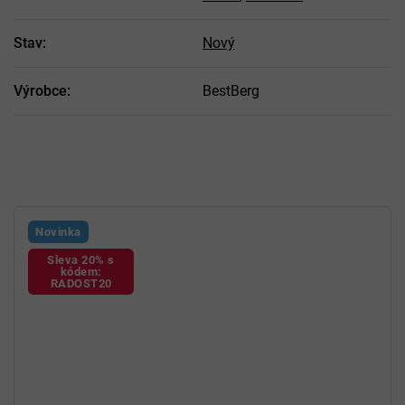
Stav
:
Nový
Výrobce
:
BestBerg
Novinka
Sleva 20% s
kódem:
RADOST20