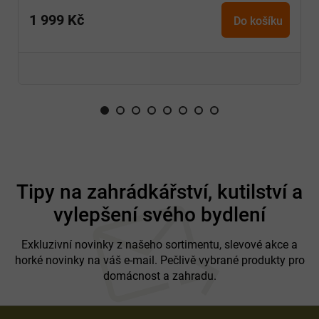
1 999 Kč
Do košíku
Z
á
Tipy na zahrádkářství, kutilství a
p
vylepšení svého bydlení
a
t
í
Exkluzivní novinky z našeho sortimentu, slevové akce a
horké novinky na váš e-mail. Pečlivě vybrané produkty pro
domácnost a zahradu.