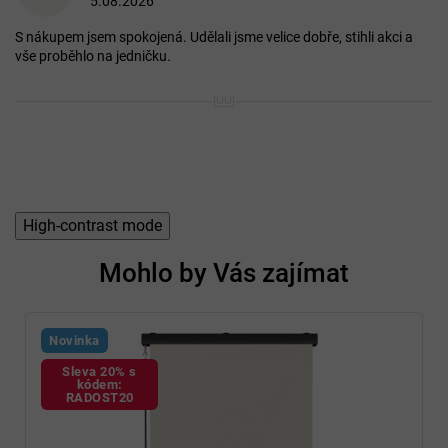
5.08.2026
p
Hodnocení produktu je 5 z 5 hvězdiček.
i
S nákupem jsem spokojená. Udělali jsme velice dobře, stihli akci a
s
vše proběhlo na jedničku.
h
o
d
n
o
c
e
n
í
High-contrast mode
Mohlo by Vás zajímat
Novinka
Sleva 20% s
kódem:
RADOST20