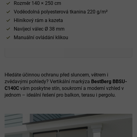
Rozměr 140 × 250 cm
Voděodolná polyesterová tkanina 220 g/m²
Hliníkový rám a kazeta
Navíjecí válec Ø 38 mm
Manuální ovládání klikou
Hledáte účinnou ochranu před sluncem, větrem i
zvědavými pohledy? Vertikální markýza
BestBerg BBSU-
C140C
vám poskytne stín, soukromí a moderní vzhled v
jednom – ideální řešení pro balkon, terasu i pergolu.