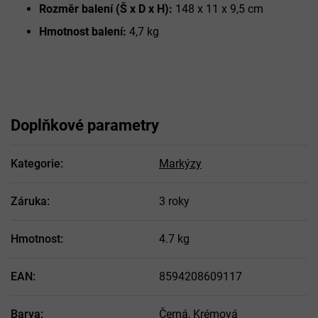
Rozměr balení (Š x D x H):
148 x 11 x 9,5 cm
Hmotnost balení:
4,7 kg
Doplňkové parametry
Kategorie
:
Markýzy
Záruka
:
3 roky
Hmotnost
:
4.7 kg
EAN
:
8594208609117
Barva
:
Černá
,
Krémová