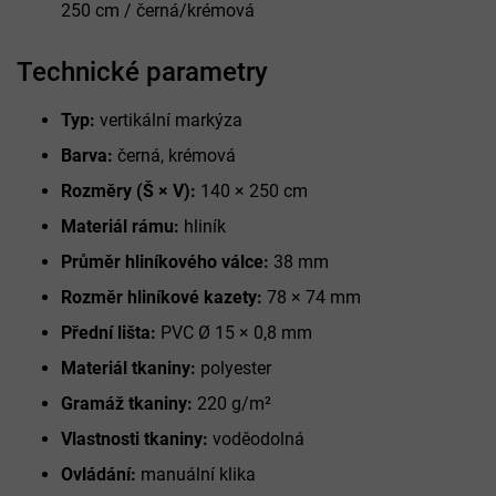
250 cm / černá/krémová
Technické parametry
Typ:
vertikální markýza
Barva:
černá, krémová
Rozměry (Š × V):
140 × 250 cm
Materiál rámu:
hliník
Průměr hliníkového válce:
38 mm
Rozměr hliníkové kazety:
78 × 74 mm
Přední lišta:
PVC Ø 15 × 0,8 mm
Materiál tkaniny:
polyester
Gramáž tkaniny:
220 g/m²
Vlastnosti tkaniny:
voděodolná
Ovládání:
manuální klika