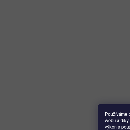
Používáme c
webu a díky 
výkon a použ