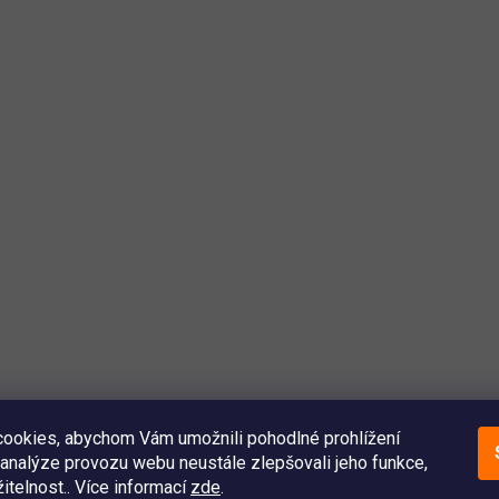
ookies, abychom Vám umožnili pohodlné prohlížení
analýze provozu webu neustále zlepšovali jeho funkce,
itelnost.. Více informací
zde
.