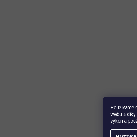
Používáme c
webu a díky 
výkon a použ
Nastaven