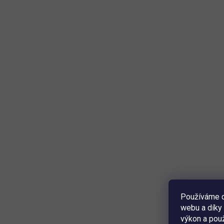
Používáme c
webu a díky 
výkon a použ