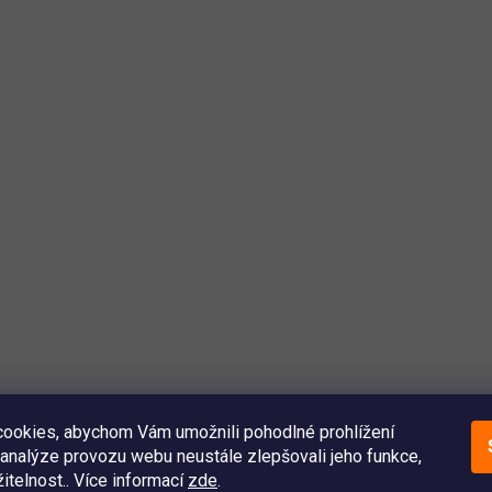
ookies, abychom Vám umožnili pohodlné prohlížení
analýze provozu webu neustále zlepšovali jeho funkce,
itelnost.. Více informací
zde
.