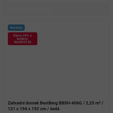
Jednoduchá
montáž
Novinka
Sleva 20% s
kódem:
RADOST20
Zahradní domek BestBerg BBSH-406G / 2,25 m² /
121 x 194 x 192 cm / šedá