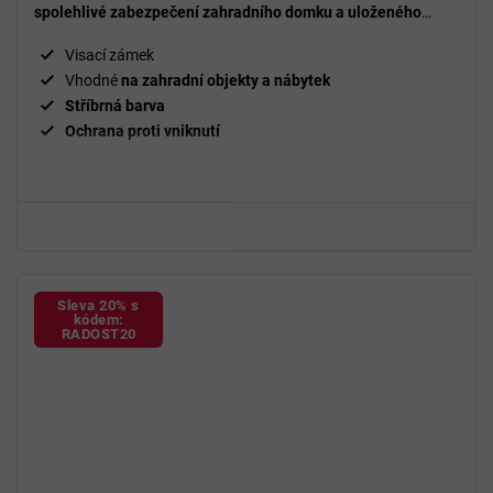
spolehlivé zabezpečení zahradního domku a uloženého
vybavení
, takže vaše nářadí zůstane v bezpečí.
Visací zámek
Vhodné
na zahradní objekty a nábytek
Stříbrná barva
Ochrana proti vniknutí
Sleva 20% s
kódem:
RADOST20