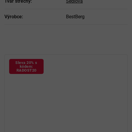
Tvar střechy
:
Sedlová
Výrobce
:
BestBerg
Sleva 20% s
kódem:
RADOST20