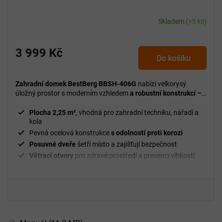
Skladem
(>5 ks)
3 999 Kč
Do košíku
Zahradní domek BestBerg BBSH-406G
nabízí velkorysý
úložný prostor s moderním vzhledem
a robustní konstrukcí –
ideální pro zahradu i dvorek.
Plocha 2,25 m²
, vhodná pro zahradní techniku, nářadí a
kola
Pevná ocelová konstrukce
s odolností proti korozi
Posuvné dveře
šetří místo a zajišťují bezpečnost
Větrací otvory
pro zdravé prostředí a prevenci vlhkosti
Odolný
vůči dešti, sněhu a větru