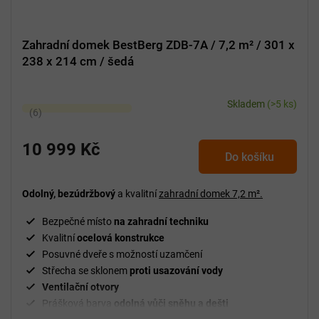
Zahradní domek BestBerg ZDB-7A / 7,2 m² / 301 x
238 x 214 cm / šedá
Skladem
(>5 ks)
Průměrné
hodnocení
produktu
10 999 Kč
Do košíku
je
5,0
z
Odolný, bezúdržbový
a kvalitní
zahradní domek
7,2 m².
5
Bezpečné místo
na zahradní techniku
hvězdiček.
Kvalitní
ocelová konstrukce
Posuvné dveře s možností uzamčení
Střecha se sklonem
proti usazování vody
Ventilační
otvory
Prášková barva
odolná vůči sněhu a dešti