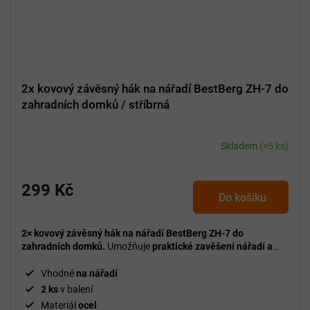
2x kovový závěsný hák na nářadí BestBerg ZH-7 do
zahradních domků / stříbrná
Skladem
(>5 ks)
299 Kč
Do košíku
2× kovový závěsný hák na nářadí BestBerg ZH-7 do
zahradních domků.
Umožňuje
praktické zavěšení nářadí a
příslušenství
, šetří místo a pomáhá udržet pořádek uvnitř
domku.
Vhodné
na nářadí
2 ks
v balení
Materiál
ocel