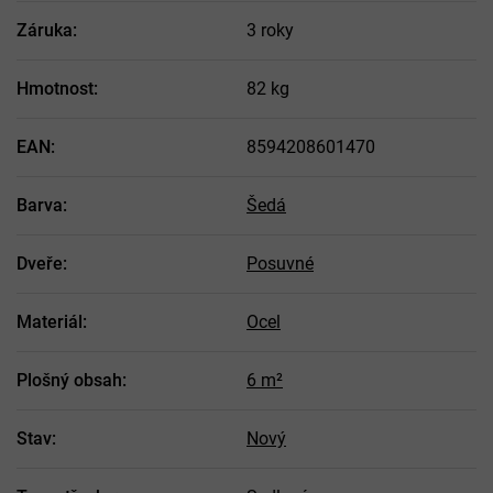
Záruka
:
3 roky
Hmotnost
:
82 kg
EAN
:
8594208601470
Barva
:
Šedá
Dveře
:
Posuvné
Materiál
:
Ocel
Plošný obsah
:
6 m²
Stav
:
Nový