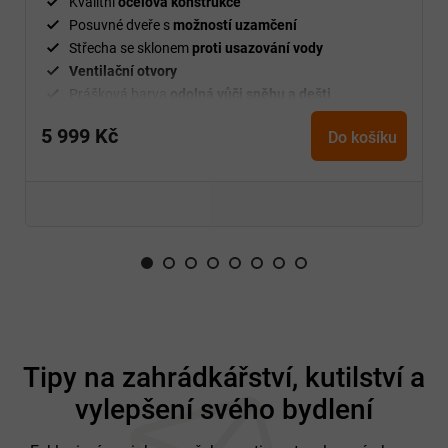
Kvalitní
ocelová konstrukce
Posuvné dveře s
možností uzamčení
Střecha se sklonem
proti usazování vody
Ventilační
otvory
Prášková barva
odolná vůči sněhu a dešti
Jednoduchá
montáž
5 999 Kč
Do košíku
Z
á
Tipy na zahrádkářství, kutilství a
p
vylepšení svého bydlení
a
t