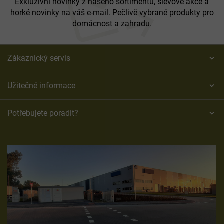
í
Exkluzivní novinky z našeho sortimentu, slevové akce a
horké novinky na váš e-mail. Pečlivě vybrané produkty pro
domácnost a zahradu.
Zákaznický servis
Užitečné informace
Potřebujete poradit?