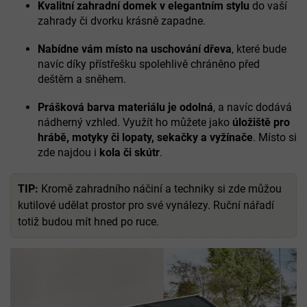
Kvalitní zahradní domek v elegantním stylu
do vaší
zahrady či dvorku krásně zapadne.
Nabídne vám místo na uschování dřeva
, které bude
navíc díky přístřešku spolehlivě chráněno před
deštěm a sněhem.
Prášková barva materiálu je odolná
, a navíc dodává
nádherný vzhled. Využít ho můžete jako
úložiště pro
hrábě, motyky či lopaty, sekačky a vyžínače
. Místo si
zde najdou i
kola či skútr
.
TIP:
Kromě zahradního náčiní a techniky si zde můžou
kutilové udělat prostor pro své vynálezy. Ruční nářadí
totiž budou mít hned po ruce.