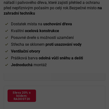
nářadí i palivového dřeva, které zajistí přehled a ochranu
před nepříznivým počasím po celý rok.Bezpečné místo
na
zahradní techniku
Dostatek místa na
uschování dřeva
Kvalitní
ocelová konstrukce
Posuvné dveře s možností uzamčení
Střecha se sklonem
proti usazování vody
Ventilační
otvory
Prášková barva
odolná vůči sněhu a dešti
Jednoduchá
montáž
Sleva 20% s
kódem:
RADOST20