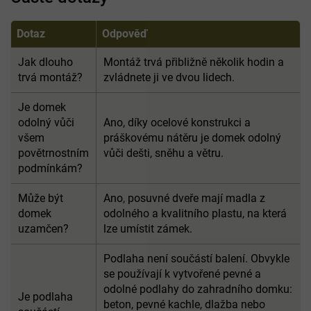
Dotaz
Odpověď
Jak dlouho
Montáž trvá přibližně několik hodin a
trvá montáž?
zvládnete ji ve dvou lidech.
Je domek
odolný vůči
Ano, díky ocelové konstrukci a
všem
práškovému nátěru je domek odolný
povětrnostním
vůči dešti, sněhu a větru.
podmínkám?
Může být
Ano, posuvné dveře mají madla z
domek
odolného a kvalitního plastu, na která
uzamčen?
lze umístit zámek.
Podlaha není součástí balení. Obvykle
se používají k vytvořené pevné a
odolné podlahy do zahradního domku:
Je podlaha
beton, pevné kachle, dlažba nebo