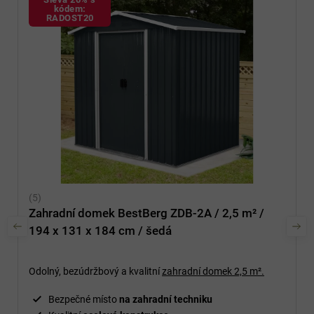
kódem:
RADOST20
Zahradní domek BestBerg ZDB-2A / 2,5 m² /
194 x 131 x 184 cm / šedá
Odolný, bezúdržbový a kvalitní
zahradní domek
2,5 m².
Bezpečné místo
na zahradní techniku