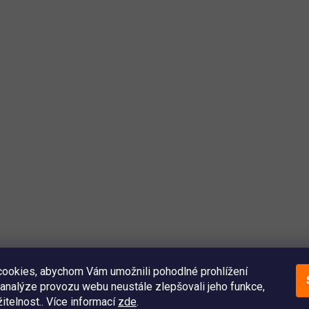
ookies, abychom Vám umožnili pohodlné prohlížení
analýze provozu webu neustále zlepšovali jeho funkce,
itelnost.. Více informací
zde
.