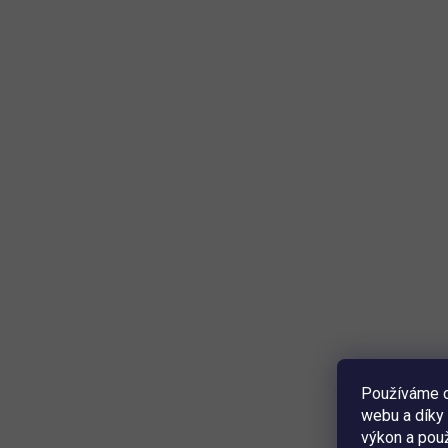
Používáme c
webu a díky 
výkon a použ